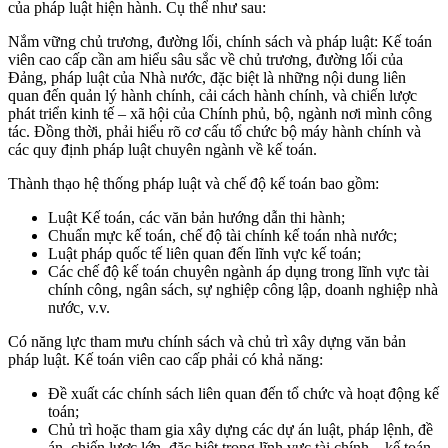
của pháp luật hiện hành. Cụ thể như sau:
Nắm vững chủ trương, đường lối, chính sách và pháp luật: Kế toán
viên cao cấp cần am hiểu sâu sắc về chủ trương, đường lối của
Đảng, pháp luật của Nhà nước, đặc biệt là những nội dung liên
quan đến quản lý hành chính, cải cách hành chính, và chiến lược
phát triển kinh tế – xã hội của Chính phủ, bộ, ngành nơi mình công
tác. Đồng thời, phải hiểu rõ cơ cấu tổ chức bộ máy hành chính và
các quy định pháp luật chuyên ngành về kế toán.
Thành thạo hệ thống pháp luật và chế độ kế toán bao gồm:
Luật Kế toán, các văn bản hướng dẫn thi hành;
Chuẩn mực kế toán, chế độ tài chính kế toán nhà nước;
Luật pháp quốc tế liên quan đến lĩnh vực kế toán;
Các chế độ kế toán chuyên ngành áp dụng trong lĩnh vực tài
chính công, ngân sách, sự nghiệp công lập, doanh nghiệp nhà
nước, v.v.
Có năng lực tham mưu chính sách và chủ trì xây dựng văn bản
pháp luật. Kế toán viên cao cấp phải có khả năng:
Đề xuất các chính sách liên quan đến tổ chức và hoạt động kế
toán;
Chủ trì hoặc tham gia xây dựng các dự án luật, pháp lệnh, đề
án, chiến lược lớn, đặc biệt trong lĩnh vực tài chính – kế toán,