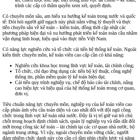
trình các cấp có thẩm quyền xem xét, quyết định.
Có chuyên môn sâu, am hiểu xu hướng kế toán trong nước và quốc
tế: Đòi hỏi người giữ ngạch này phải nắm vững lý thuyết và thực
tiễn chuyên sâu về kế toán – kiểm toán, đồng thời cập nhật các
phương pháp hiện đại và xu hướng phát triển kế toán toàn cầu nhằm
vận dụng linh hoạt, hiệu quả vào thực tiễn Việt Nam.
Có năng lực nghiên cứu và tổ chức cải tiến hệ thống kế toán. Ngoài
kiến thức chuyên môn, kế toán viên cao cấp cần có khả năng:
Nghiên cứu khoa học trong lĩnh vực kế toán, tài chính công;
Tổ chức, chỉ đạo ứng dụng các tiến bộ kỹ thuật, công nghệ
thông tin, phần mềm quản lý kế toán hiện đại;
Cải tiến quy trình nghiệp vụ, chế độ báo cáo tài chính, nâng
cao hiệu lực và hiệu quả của hệ thống kế toán trong cơ quan,
đơn vị.
Tiêu chuẩn năng lực chuyên môn, nghiệp vụ của kế toán viên cao
cấp phản ánh yêu cầu toàn diện và cao nhất đối với đội ngũ công
chức trong lĩnh vực kế toán nhà nước. Đây là vị trí giữ vai trò chủ
chốt trong hoạch định chính sách, quản lý nghiệp vụ và dẫn dắt đổi
mới trong công tác kế toán – tài chính tại các cơ quan nhà nước, bộ
ngành trung ương. Vì vậy, ngoài chuyên môn vững chắc, người
đảm nhiệm chức danh này còn cần có tầm nhìn chiến lược và năng