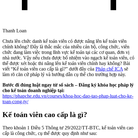
Thanh Loan
Chưa lên chức danh kế toán viên có được nâng lên kế toán viên
chính không? Đây là thắc mắc của nhiều cán bộ, công chức, viên
chức đang làm việc trong lĩnh vực kế toán tại các cơ quan, đơn vị
nhà nước. Vậy nếu chưa được bổ nhiệm vào ngạch kế toán viên, có
thể được xét hoặc thi nâng lên kế toán viên chính hay không? Bài
viết “Kế toán viên cao cấp là gì?” dưới đây của
Pháp chế ICA
sẽ
làm rõ căn cứ pháp lý và hướng dẫn cụ thể cho trường hợp này.
Bước đi đúng luật ngay từ sổ sách – Đăng ký khóa học pháp lý
cho kế toán doanh nghiệp tại:
https://phapche.edu.vn/courses/khoa-hoc-dao-tao-phap-luat-cho-ke-
toan-cong-ty/
Kế toán viên cao cấp là gì?
Theo khoản 1 Điều 5 Thông tư 29/2022/TT-BTC, kế toán viên cao
cấp là công chức, cụ thể được quy định như sau: