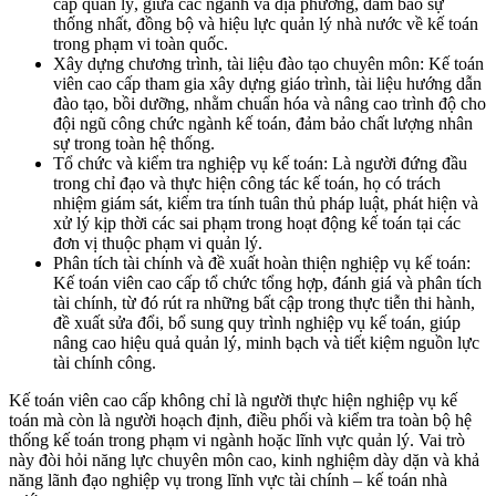
cấp quản lý, giữa các ngành và địa phương, đảm bảo sự
thống nhất, đồng bộ và hiệu lực quản lý nhà nước về kế toán
trong phạm vi toàn quốc.
Xây dựng chương trình, tài liệu đào tạo chuyên môn: Kế toán
viên cao cấp tham gia xây dựng giáo trình, tài liệu hướng dẫn
đào tạo, bồi dưỡng, nhằm chuẩn hóa và nâng cao trình độ cho
đội ngũ công chức ngành kế toán, đảm bảo chất lượng nhân
sự trong toàn hệ thống.
Tổ chức và kiểm tra nghiệp vụ kế toán: Là người đứng đầu
trong chỉ đạo và thực hiện công tác kế toán, họ có trách
nhiệm giám sát, kiểm tra tính tuân thủ pháp luật, phát hiện và
xử lý kịp thời các sai phạm trong hoạt động kế toán tại các
đơn vị thuộc phạm vi quản lý.
Phân tích tài chính và đề xuất hoàn thiện nghiệp vụ kế toán:
Kế toán viên cao cấp tổ chức tổng hợp, đánh giá và phân tích
tài chính, từ đó rút ra những bất cập trong thực tiễn thi hành,
đề xuất sửa đổi, bổ sung quy trình nghiệp vụ kế toán, giúp
nâng cao hiệu quả quản lý, minh bạch và tiết kiệm nguồn lực
tài chính công.
Kế toán viên cao cấp không chỉ là người thực hiện nghiệp vụ kế
toán mà còn là người hoạch định, điều phối và kiểm tra toàn bộ hệ
thống kế toán trong phạm vi ngành hoặc lĩnh vực quản lý. Vai trò
này đòi hỏi năng lực chuyên môn cao, kinh nghiệm dày dặn và khả
năng lãnh đạo nghiệp vụ trong lĩnh vực tài chính – kế toán nhà