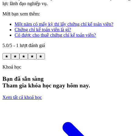
lực lãnh đạo nghiệp vụ.
Mời bạn xem thêm:
Một năm có mấy kỳ thi lấy chứng chỉ kế toán viên?
Chứng chỉ kế toán viên là gì?
Có được cho thuê chứng chỉ kế toán viên?
5.0/5 - 1 lượt đánh giá
★
★
★
★
★
Khoá học
Bạn đã sẵn sàng
Tham gia khóa học ngay hôm nay.
Xem tất cả khoá học