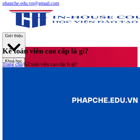
phapche.edu.vn@gmail.com
Giới thiệu
Kế toán viên cao cấp là gì?
Khoá học
Trang chủ
/
Kế toán viên cao cấp là gì?
Thư viện
Tin tức và Hoạt động
Tuyển sinh
Liên hệ