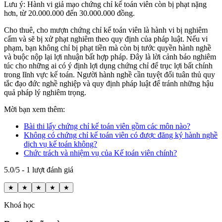
Lưu ý: Hành vi giả mạo chứng chỉ kế toán viên còn bị phạt nặng
hơn, từ 20.000.000 đến 30.000.000 đồng.
Cho thuê, cho mượn chứng chỉ kế toán viên là hành vi bị nghiêm
cấm và sẽ bị xử phạt nghiêm theo quy định của pháp luật. Nếu vi
phạm, bạn không chỉ bị phạt tiền mà còn bị tước quyền hành nghề
và buộc nộp lại lợi nhuận bất hợp pháp. Đây là lời cảnh báo nghiêm
túc cho những ai có ý định lợi dụng chứng chỉ để trục lợi bất chính
trong lĩnh vực kế toán. Người hành nghề cần tuyệt đối tuân thủ quy
tắc đạo đức nghề nghiệp và quy định pháp luật để tránh những hậu
quả pháp lý nghiêm trọng.
Mời bạn xem thêm:
Bài thi lấy chứng chỉ kế toán viên gồm các môn nào?
Không có chứng chỉ kế toán viên có được đăng ký hành nghề
dịch vụ kế toán không?
Chức trách và nhiệm vụ của Kế toán viên chính?
5.0/5 - 1 lượt đánh giá
★
★
★
★
★
Khoá học