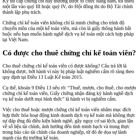
Kỳ thi cấp chứng chỉ này thường được tổ chức hằng năm, tối thiểu
một lần vào quý III hoặc quý IV, do Hội đồng thi do Bộ Tài chính
thành lập phụ trách.
Chứng chỉ kế toán viên không chỉ là minh chứng cho trình độ
chuyên môn của một kế toán viên, mà còn là giấy thông hành bắt
buộc nếu bạn muốn hành nghề dịch vụ kế toán một cách hợp pháp
tại Việt Nam.
Có được cho thuê chứng chỉ kế toán viên?
Cho thuê chứng chỉ kế toán viên có được không? Câu trả lời là
không được, bởi hành vi này bị pháp luật nghiêm cấm rõ ràng theo
quy định tại Điều 13 Luật Kế toán 2015.
Cụ thể, khoản 9 Điều 13 nêu rõ: “Thuê, mượn, cho thuê, cho mượn
chứng chỉ kế toán viên, Giấy chứng nhận đăng ký hành nghề dịch
vụ kế toán dưới mọi hình thức” là hành vi bị nghiêm cấm.
Việc cho thuê hoặc mượn chứng chỉ kế toán viên nhằm mục đích
hợp thức hóa hoạt động kinh doanh dịch vụ kế toán mà không thực
sự đáp ứng đủ điều kiện hành nghề, gây nguy cơ sai lệch, gian lận
về số liệu tài chính, ảnh hưởng đến tính minh bạch và trung thực
trong báo cáo tài chính của doanh nghiệp, từ đó đe dọa sự lành
mạnh của thị trường kế toán.