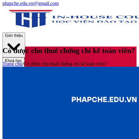
phapche.edu.vn@gmail.com
Giới thiệu
Có được cho thuê chứng chỉ kế toán viên?
Khoá học
Trang chủ
/
Có được cho thuê chứng chỉ kế toán viên?
Thư viện
Tin tức và Hoạt động
Tuyển sinh
Liên hệ