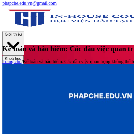
phapche.edu.vn@gmail.com
Giới thiệu
Kế toán và bảo hiểm: Các đầu việc quan t
Khoá học
Trang chủ
/
Kế toán và bảo hiểm: Các đầu việc quan trọng không thể 
Thư viện
Tin tức và Hoạt động
Tuyển sinh
Liên hệ