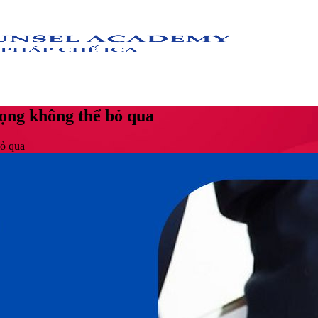
rọng không thể bỏ qua
bỏ qua