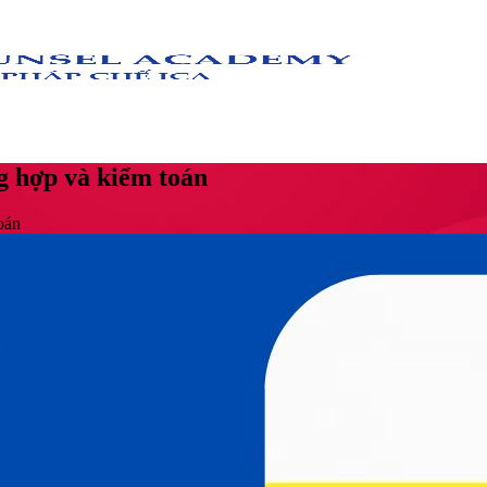
ng hợp và kiểm toán
oán