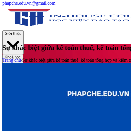
phapche.edu.vn@gmail.com
Giới thiệu
Sự khác biệt giữa kế toán thuế, kế toán tổ
Khoá học
Trang chủ
/
Sự khác biệt giữa kế toán thuế, kế toán tổng hợp và kiểm t
Thư viện
Tin tức và Hoạt động
Tuyển sinh
Liên hệ