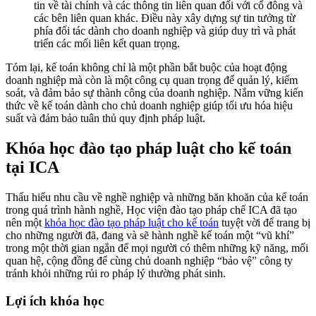
tin về tài chính và các thông tin liên quan đối với cổ đông và
các bên liên quan khác. Điều này xây dựng sự tin tưởng từ
phía đối tác dành cho doanh nghiệp và giúp duy trì và phát
triển các mối liên kết quan trọng.
Tóm lại, kế toán không chỉ là một phần bắt buộc của hoạt động
doanh nghiệp mà còn là một công cụ quan trọng để quản lý, kiểm
soát, và đảm bảo sự thành công của doanh nghiệp. Nắm vững kiến
thức về kế toán dành cho chủ doanh nghiệp giúp tối ưu hóa hiệu
suất và đảm bảo tuân thủ quy định pháp luật.
Khóa học đào tạo pháp luật cho kế toán
tại ICA
Thấu hiểu nhu cầu về nghề nghiệp và những băn khoăn của kế toán
trong quá trình hành nghề, Học viện đào tạo pháp chế ICA đã tạo
nên một
khóa học đào tạo pháp luật cho kế toán
tuyệt vời để trang bị
cho những người đã, đang và sẽ hành nghề kế toán một “vũ khí”
trong một thời gian ngắn để mọi người có thêm những kỹ năng, mối
quan hệ, cộng đồng để cùng chủ doanh nghiệp “bảo vệ” công ty
tránh khỏi những rủi ro pháp lý thường phát sinh.
Lợi ích khóa học