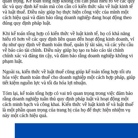
quan trọng. Kế toán tổng hợp không chỉ cần phải hiểu rõ về các quy
tắc và quy định kế toán mà còn cần có kiến thức sâu về luật kinh tế
và luật thuế. Điều này giúp họ thực hiện công việc của mình một
cách hiệu quả và đảm bảo rằng doanh nghiệp đang hoạt động theo
đúng quy định pháp luật.
Khi kế toán tổng hợp có kiến thức về luật kinh tế, họ có khả năng
hiểu rõ hơn về các quy định liên quan đến hoạt động kinh doanh, ví
dụ như quy định về thanh toán thuế, quản lý tài sản, và các yêu cầu
về báo cáo tài chính. Điều này giúp họ tạo ra báo cáo tài chính
chính xác và đáng tin cậy, và đảm bảo rằng doanh nghiệp không vi
phạm luật.
Ngoài ra, kiến thức về luật thuế cũng giúp kế toán tổng hợp tối ưu
hóa việc thanh toán thuế cho doanh nghiệp một cách hợp pháp, giúp
tiết kiệm nguồn lực và tối đa hóa lợi nhuận.
Tóm lại, kế toán tổng hợp có vai trò quan trọng trong việc đảm bảo
rằng doanh nghiệp tuân thủ quy định pháp luật và hoạt động một
cách minh bạch và công khai. Kiến thức về luật kinh tế và luật thuế
là một phần quan trọng của trang bị của họ để thực hiện nhiệm vụ
này một cách hiệu quả.