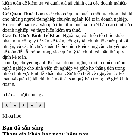
kiểm toán để kiểm tra và đánh giá tài chính của các doanh nghiệp
khác.
Cơ Quan Thuế
: Làm việc cho cơ quan thuế là một lựa chọn khả thi
cho những người tốt nghiệp chuyên ngành Kế toán doanh nghiệp.
Họ có thể tham gia vào quá trình thu thuế, xem xét báo cáo thuế của
doanh nghiệp, và thực hiện kiểm tra thuế.
Các Tổ Chức Kinh Tế Khác
: Ngoài ra, có nhiều tổ chức khác
nhau như công ty tư vấn kế toán, công ty tài chính, tổ chức phi lợi
nhuận, và các tổ chức quản lý tài chính khác cũng cần chuyên gia
kế toán để hỗ trợ họ trong việc quản lý tài chính và tuân thủ quy
định kế toán.
Tóm lại, chuyên ngành Kế toán doanh nghiệp mở ra nhiều cơ hội
nghề nghiệp cho sinh viên tốt nghiệp và giúp họ thăng tiến trong
nhiều lĩnh vực kinh tế khác nhau. Sự hiểu biết về nguyên tắc kế
toán và quản lý tài chính là một tài sản quý báu trong thế giới kinh
doanh.
5.0/5 - 1 lượt đánh giá
★
★
★
★
★
Khoá học
Bạn đã sẵn sàng
Tham gia khóa học ngay hôm nay.