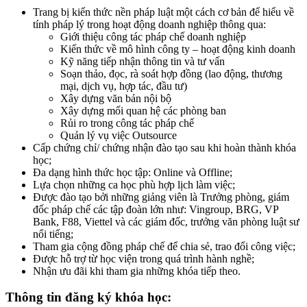
Trang bị kiến thức nền pháp luật một cách cơ bản để hiểu về
tính pháp lý trong hoạt động doanh nghiệp thông qua:
Giới thiệu công tác pháp chế doanh nghiệp
Kiến thức về mô hình công ty – hoạt động kinh doanh
Kỹ năng tiếp nhận thông tin và tư vấn
Soạn thảo, đọc, rà soát hợp đồng (lao động, thương
mại, dịch vụ, hợp tác, đầu tư)
Xây dựng văn bản nội bộ
Xây dựng mối quan hệ các phòng ban
Rủi ro trong công tác pháp chế
Quản lý vụ việc Outsource
Cấp chứng chỉ/ chứng nhận đào tạo sau khi hoàn thành khóa
học;
Đa dạng hình thức học tập: Online và Offline;
Lựa chọn những ca học phù hợp lịch làm việc;
Được đào tạo bởi những giảng viên là Trưởng phòng, giám
đốc pháp chế các tập đoàn lớn như: Vingroup, BRG, VP
Bank, F88, Viettel và các giám đốc, trưởng văn phòng luật sư
nổi tiếng;
Tham gia cộng đồng pháp chế để chia sẻ, trao đổi công việc;
Được hỗ trợ từ học viện trong quá trình hành nghề;
Nhận ưu đãi khi tham gia những khóa tiếp theo.
Thông tin đăng ký khóa học: