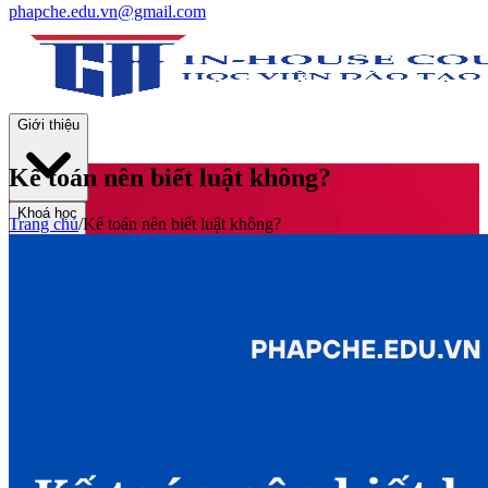
phapche.edu.vn@gmail.com
Giới thiệu
Kế toán nên biết luật không?
Khoá học
Trang chủ
/
Kế toán nên biết luật không?
Thư viện
Tin tức và Hoạt động
Tuyển sinh
Liên hệ