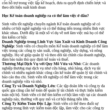
còn hỗ trợ trong việc lập kế hoạch, đưa ra quyết định chiến lược và
theo dõi hiệu suất kinh doan
Học Kế toán doanh nghiệp ra có thể làm việc ở đâu?
Sinh viên tốt nghiệp chuyên ngành Kế toán doanh nghiệp sẽ có
nhiều cơ hội nghề nghiệp và có thể thăng tiến trong nhiều lĩnh vực
khác nhau. Dưới đây là một số ví dụ về nơi làm việc mà họ có thể
tìm kiếm cơ hội:
Doanh Nghiệp trong Lĩnh Vực Sản Xuất và Kinh Doanh Công
Nghiệp
: Sinh viên có chuyên môn Kế toán doanh nghiệp có thể làm
việc trong các công ty sản xuất, công nghiệp, xây dựng, và nông
nghiệp. Họ sẽ giúp quản lý và theo dõi tài chính của doanh nghiệp,
đảm bảo tuân thủ quy định kế toán và thuế.
Thương Mại Dịch Vụ với Quy Mô Vừa và Nhỏ
: Các doanh
nghiệp thương mại dịch vụ như cửa hàng, nhà hàng, dịch vụ tài
chính và nhiều ngành khác cũng cần kế toán để quản lý tài chính và
báo cáo thu chi. Sinh viên tốt nghiệp có thể làm việc trong các
doanh nghiệp vừa và nhỏ.
Công Ty và Doanh Nghiệp Lớn
: Các tập đoàn lớn và công ty đa
quốc gia cũng cần kế toán để quản lý tài chính và thực hiện kiểm
toán nội bộ. Sinh viên có thể tìm kiếm cơ hội làm việc tại các doanh
nghiệp này, thường với quy mô và cơ hội thăng tiến lớn.
Công Ty Kiểm Toán Độc Lập
: Sinh viên có thể theo đuổi sự
nghiệp trong lĩnh vực kiểm toán độc lập, làm việc cho các công ty