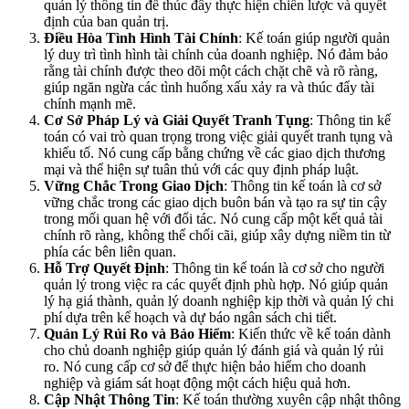
quản lý thông tin để thúc đẩy thực hiện chiến lược và quyết
định của ban quản trị.
Điều Hòa Tình Hình Tài Chính
: Kế toán giúp người quản
lý duy trì tình hình tài chính của doanh nghiệp. Nó đảm bảo
rằng tài chính được theo dõi một cách chặt chẽ và rõ ràng,
giúp ngăn ngừa các tình huống xấu xảy ra và thúc đẩy tài
chính mạnh mẽ.
Cơ Sở Pháp Lý và Giải Quyết Tranh Tụng
: Thông tin kế
toán có vai trò quan trọng trong việc giải quyết tranh tụng và
khiếu tố. Nó cung cấp bằng chứng về các giao dịch thương
mại và thể hiện sự tuân thủ với các quy định pháp luật.
Vững Chắc Trong Giao Dịch
: Thông tin kế toán là cơ sở
vững chắc trong các giao dịch buôn bán và tạo ra sự tin cậy
trong mối quan hệ với đối tác. Nó cung cấp một kết quả tài
chính rõ ràng, không thể chối cãi, giúp xây dựng niềm tin từ
phía các bên liên quan.
Hỗ Trợ Quyết Định
: Thông tin kế toán là cơ sở cho người
quản lý trong việc ra các quyết định phù hợp. Nó giúp quản
lý hạ giá thành, quản lý doanh nghiệp kịp thời và quản lý chi
phí dựa trên kế hoạch và dự báo ngân sách chi tiết.
Quản Lý Rủi Ro và Bảo Hiểm
: Kiến thức về kế toán dành
cho chủ doanh nghiệp giúp quản lý đánh giá và quản lý rủi
ro. Nó cung cấp cơ sở để thực hiện bảo hiểm cho doanh
nghiệp và giám sát hoạt động một cách hiệu quả hơn.
Cập Nhật Thông Tin
: Kế toán thường xuyên cập nhật thông