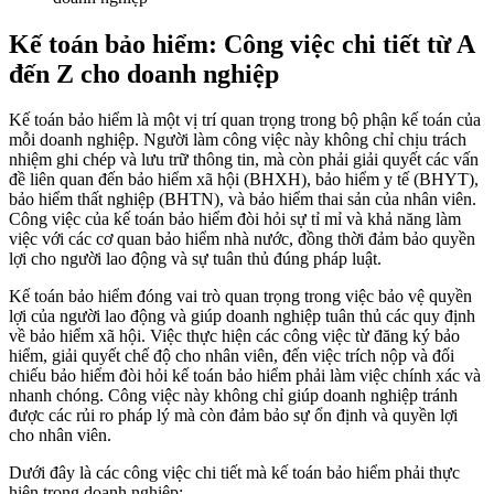
Kế toán bảo hiểm: Công việc chi tiết từ A
đến Z cho doanh nghiệp
Kế toán bảo hiểm là một vị trí quan trọng trong bộ phận kế toán của
mỗi doanh nghiệp. Người làm công việc này không chỉ chịu trách
nhiệm ghi chép và lưu trữ thông tin, mà còn phải giải quyết các vấn
đề liên quan đến bảo hiểm xã hội (BHXH), bảo hiểm y tế (BHYT),
bảo hiểm thất nghiệp (BHTN), và bảo hiểm thai sản của nhân viên.
Công việc của kế toán bảo hiểm đòi hỏi sự tỉ mỉ và khả năng làm
việc với các cơ quan bảo hiểm nhà nước, đồng thời đảm bảo quyền
lợi cho người lao động và sự tuân thủ đúng pháp luật.
Kế toán bảo hiểm đóng vai trò quan trọng trong việc bảo vệ quyền
lợi của người lao động và giúp doanh nghiệp tuân thủ các quy định
về bảo hiểm xã hội. Việc thực hiện các công việc từ đăng ký bảo
hiểm, giải quyết chế độ cho nhân viên, đến việc trích nộp và đối
chiếu bảo hiểm đòi hỏi kế toán bảo hiểm phải làm việc chính xác và
nhanh chóng. Công việc này không chỉ giúp doanh nghiệp tránh
được các rủi ro pháp lý mà còn đảm bảo sự ổn định và quyền lợi
cho nhân viên.
Dưới đây là các công việc chi tiết mà kế toán bảo hiểm phải thực
hiện trong doanh nghiệp: