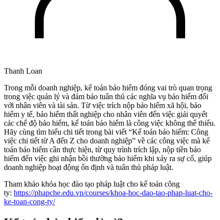
Thanh Loan
Trong mỗi doanh nghiệp, kế toán bảo hiểm đóng vai trò quan trọng
trong việc quản lý và đảm bảo tuân thủ các nghĩa vụ bảo hiểm đối
với nhân viên và tài sản. Từ việc trích nộp bảo hiểm xã hội, bảo
hiểm y tế, bảo hiểm thất nghiệp cho nhân viên đến việc giải quyết
các chế độ bảo hiểm, kế toán bảo hiểm là công việc không thể thiếu.
Hãy cùng tìm hiểu chi tiết trong bài viết “Kế toán bảo hiểm: Công
việc chi tiết từ A đến Z cho doanh nghiệp” về các công việc mà kế
toán bảo hiểm cần thực hiện, từ quy trình trích lập, nộp tiền bảo
hiểm đến việc ghi nhận bồi thường bảo hiểm khi xảy ra sự cố, giúp
doanh nghiệp hoạt động ổn định và tuân thủ pháp luật.
Tham khảo khóa học đào tạo pháp luật cho kế toán công
ty:
https://phapche.edu.vn/courses/khoa-hoc-dao-tao-phap-luat-cho-
ke-toan-cong-ty/