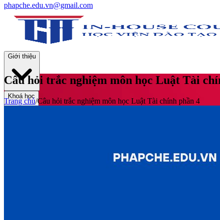
phapche.edu.vn@gmail.com
Giới thiệu
Câu hỏi trắc nghiệm môn học Luật Tài chí
Khoá học
Trang chủ
/
Câu hỏi trắc nghiệm môn học Luật Tài chính phần 4
Thư viện
Tin tức và Hoạt động
Tuyển sinh
Liên hệ