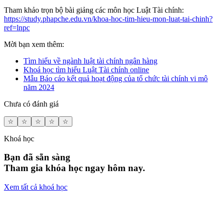
Tham khảo trọn bộ bài giảng các môn học Luật Tài chính:
https://study.phapche.edu.vn/khoa-hoc-tim-hieu-mon-luat-tai-chinh?
ref=lnpc
Mời bạn xem thêm:
Tìm hiểu về ngành luật tài chính ngân hàng
Khoá học tìm hiểu Luật Tài chính online
Mẫu Báo cáo kết quả hoạt động của tổ chức tài chính vi mô
năm 2024
Chưa có đánh giá
☆
☆
☆
☆
☆
Khoá học
Bạn đã sẵn sàng
Tham gia khóa học ngay hôm nay.
Xem tất cả khoá học