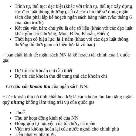
Trình tự, thủ tục: đặc biệt (khác với trình tự, thủ tục xây dựng
các đạo luật thông thường), tất cả các chủ thể sử dụng ngân
sách đều phải lập kế hoạch ngân sách hàng năm (vào tháng 6
của năm trước)
Kết cấu văn bản: chủ yếu là các số liệu (khác với các đạo luật
khác gồm có Chương, Mục, Điều, Khoản, Điểm)
Thời hạn có hiệu lực: là 1 năm (khác với các đạo luật thông
thường thì thời gian có hiệu lực là vô hạn)
+ bản chất kinh tế: ngân sách NN là kế hoạch tài chính của 1 quốc
gia:
Dự trù các khoản chi cần thiết
Dự trù các khoản thu để trang trải các khoản chi
–
Cơ cấu các khoản thu
của ngân sách NN:
+ các khoản thu có tính chất hoa lợi: là các khoản thu làm tăng ngân
quỹ
nhưng
không làm tăng trái vụ của quốc gia
Thuế
Thu từ hoạt động kinh tế của NN
Đóng góp tự nguyện của tổ chức, cá nhân
Viện trợ không hoàn lại của nước ngoài cho chính phủ
Tiền phạt vi phạm PL