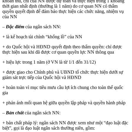
khoản thu, chi của NN được dự toán và thực hiện trong 1 khoảng
thời gian nhất định (thường là 1 năm) do cơ quan NN có thẩm
quyền quyết định để đảm bảo thực hiện các chức năng, nhiệm vụ
của NN
–
Đặc điểm
của ngân sách NN:
+ là kế hoạch tài chính “khổng lồ” của NN
+ do Quốc hội và HĐND quyết định theo thẩm quyền: chỉ được
thực hiện sau khi đã được cơ quan quyền lực NN thông qua
+ hiệu lực trong 1 năm (ở VN là từ 1/1 đến 31/12)
+ được giao cho Chính phủ và UBND tổ chức thực hiện dưới sự
giám sát trực tiếp của Quốc hội và HĐND
+ hoàn toàn vì mục tiêu mưu cầu lợi ích chung cho toàn thể quốc
gia
+ phản ánh mối quan hệ giữa quyền lập pháp và quyền hành pháp
–
Bản chất
của ngân sách NN:
+ bản chất pháp lý: ngân sách NN được xem như một “đạo luật đặc
biệt”, gọi là đạo luật ngân sách thường niên, gồm: