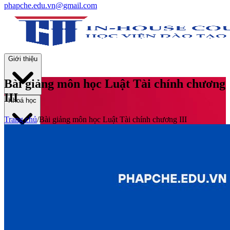
phapche.edu.vn@gmail.com
Giới thiệu
Bài giảng môn học Luật Tài chính chương
III
Khoá học
Trang chủ
/
Bài giảng môn học Luật Tài chính chương III
Thư viện
Tin tức và Hoạt động
Tuyển sinh
Liên hệ