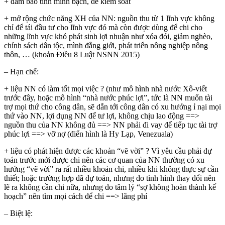
+ đảm bảo tính minh bạch, dễ kiểm soát
+ mở rộng chức năng XH của NN: nguồn thu từ 1 lĩnh vực không
chỉ để tái đầu tư cho lĩnh vực đó mà còn được dùng để chi cho
những lĩnh vực khó phát sinh lợi nhuận như xóa đói, giảm nghèo,
chính sách dân tộc, mình đẳng giới, phát triển nông nghiệp nông
thôn, … (khoản Điều 8 Luật NSNN 2015)
– Hạn chế:
+ liệu NN có làm tốt mọi việc ? (như mô hình nhà nước Xô-viết
trước đây, hoặc mô hình “nhà nước phúc lợi”, tức là NN muốn tài
trợ mọi thứ cho công dân, sẽ dẫn tới công dân có xu hướng ỉ nại mọi
thứ vào NN, lợi dụng NN để tư lợi, không chịu lao động ==>
nguồn thu của NN không đủ ==> NN phải đi vay để tiếp tục tài trợ
phúc lợi ==> vỡ nợ (điển hình là Hy Lạp, Venezuala)
+ liệu có phát hiện được các khoản “vẽ vời” ? Vì yêu cầu phải dự
toán trước mới được chi nên các cơ quan của NN thường có xu
hướng “vẽ vời” ra rất nhiều khoản chi, nhiều khi không thực sự cần
thiết; hoặc trường hợp đã dự toán, nhưng do tình hình thay đổi nên
lẽ ra không cần chi nữa, nhưng do tâm lý “sợ không hoàn thành kế
hoạch” nên tìm mọi cách để chi ==> lãng phí
– Biệt lệ: