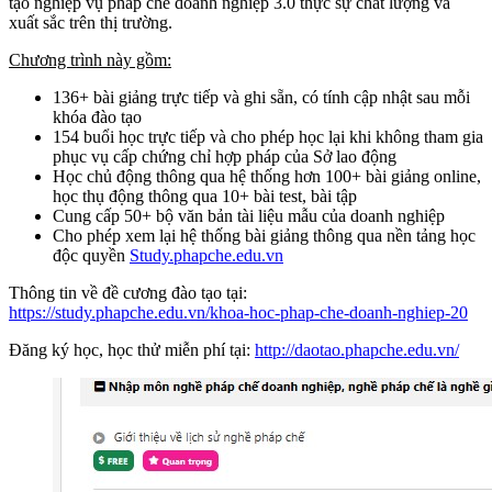
tạo nghiệp vụ pháp chế doanh nghiệp 3.0 thực sự chất lượng và
xuất sắc trên thị trường.
Chương trình này gồm:
136+ bài giảng trực tiếp và ghi sẵn, có tính cập nhật sau mỗi
khóa đào tạo
154 buổi học trực tiếp và cho phép học lại khi không tham gia
phục vụ cấp chứng chỉ hợp pháp của Sở lao động
Học chủ động thông qua hệ thống hơn 100+ bài giảng online,
học thụ động thông qua 10+ bài test, bài tập
Cung cấp 50+ bộ văn bản tài liệu mẫu của doanh nghiệp
Cho phép xem lại hệ thống bài giảng thông qua nền tảng học
độc quyền
Study.phapche.edu.vn
Thông tin về đề cương đào tạo tại:
https://study.phapche.edu.vn/khoa-hoc-phap-che-doanh-nghiep-20
Đăng ký học, học thử miễn phí tại:
http://daotao.phapche.edu.vn/