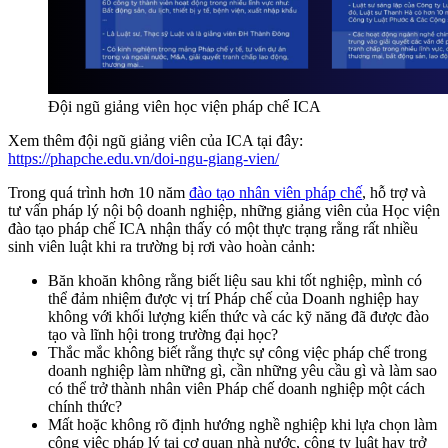
Đội ngũ giảng viên học viện pháp chế ICA
Xem thêm đội ngũ giảng viên của ICA tại đây:
https://phapche.edu.vn/doi-ngu-giang-vien/
Trong quá trình hơn 10 năm
đào tạo nhân viên pháp chế
, hỗ trợ và
tư vấn pháp lý nội bộ doanh nghiệp, những giảng viên của Học viện
đào tạo pháp chế ICA nhận thấy có một thực trạng rằng rất nhiều
sinh viên luật khi ra trường bị rơi vào hoàn cảnh:
Băn khoăn không rằng biết liệu sau khi tốt nghiệp, mình có
thể đảm nhiệm được vị trí Pháp chế của Doanh nghiệp hay
không với khối lượng kiến thức và các kỹ năng đã được đào
tạo và lĩnh hội trong trường đại học?
Thắc mắc không biết rằng thực sự công việc pháp chế trong
doanh nghiệp làm những gì, cần những yêu cầu gì và làm sao
có thể trở thành nhân viên Pháp chế doanh nghiệp một cách
chính thức?
Mất hoặc không rõ định hướng nghề nghiệp khi lựa chọn làm
công việc pháp lý tại cơ quan nhà nước, công ty luật hay trở