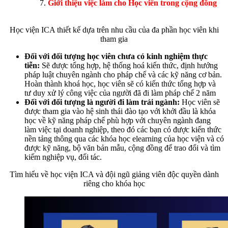
Giới thiệu việc làm cho Học viên trong cộng đồng
Học viện ICA thiết kế dựa trên nhu cầu của đa phần học viên khi
tham gia
Đối với đối tượng học viên chưa có kinh nghiệm thực
tiễn:
Sẽ được tổng hợp, hệ thống hoá kiến thức, định hướng
pháp luật chuyên ngành cho pháp chế và các kỹ năng cơ bản.
Hoàn thành khoá học, học viên sẽ có kiến thức tổng hợp và
tư duy xử lý công việc của người đã đi làm pháp chế 2 năm
Đối với đối tượng là người đi làm trái ngành:
Học viên sẽ
được tham gia vào hệ sinh thái đào tạo với khởi đầu là khóa
học về kỹ năng pháp chế phù hợp với chuyên ngành đang
làm việc tại doanh nghiệp, theo đó các bạn có được kiến thức
nền tảng thông qua các khóa học elearning của học viện và có
được kỹ năng, bộ văn bản mẫu, cộng đồng để trao đổi và tìm
kiếm nghiệp vụ, đối tác.
Tìm hiểu về học viện ICA và đội ngũ giảng viên độc quyền dành
riêng cho khóa học