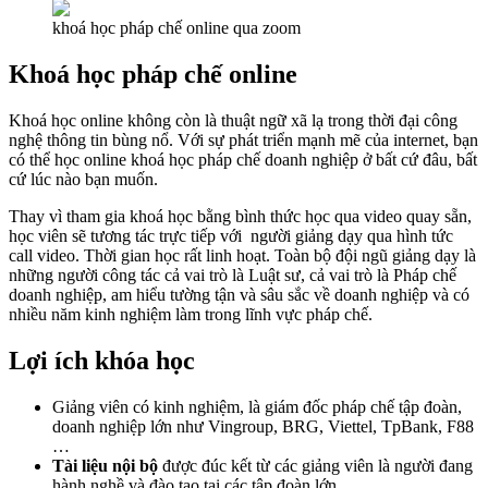
khoá học pháp chế online qua zoom
Khoá học pháp chế online
Khoá học online không còn là thuật ngữ xã lạ trong thời đại công
nghệ thông tin bùng nổ. Với sự phát triển mạnh mẽ của internet, bạn
có thể học online khoá học pháp chế doanh nghiệp ở bất cứ đâu, bất
cứ lúc nào bạn muốn.
Thay vì tham gia khoá học bằng bình thức học qua video quay sẵn,
học viên sẽ tương tác trực tiếp với người giảng dạy qua hình tức
call video. Thời gian học rất linh hoạt. Toàn bộ đội ngũ giảng dạy là
những người công tác cả vai trò là Luật sư, cả vai trò là Pháp chế
doanh nghiệp, am hiểu tường tận và sâu sắc về doanh nghiệp và có
nhiều năm kinh nghiệm làm trong lĩnh vực pháp chế.
Lợi ích khóa học
Giảng viên có kinh nghiệm, là giám đốc pháp chế tập đoàn,
doanh nghiệp lớn như Vingroup, BRG, Viettel, TpBank, F88
…
Tài liệu nội bộ
được đúc kết từ các giảng viên là người đang
hành nghề và đào tạo tại các tập đoàn lớn