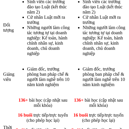
Sinh viên các trường
Sinh viên các trường
đào tạo Luật (kết thúc
đào tạo Luật (kết thúc
năm 2)
năm 2)
Cử nhân Luật mới ra
Cử nhân Luật mới ra
trường
trường
Đối
Những người làm công
Những người làm công
tượng
tác tương tự tại doanh
tác tương tự tại doanh
nghiệp: Kế toán, hành
nghiệp: Kế toán, hành
chính nhân sự, kinh
chính nhân sự, kinh
doanh, chủ doanh
doanh, chủ doanh
nghiệp
nghiệp
Giám đốc, trưởng
Giám đốc, trưởng
Giảng
phòng ban pháp chế &
phòng ban pháp chế &
viên
người làm nghề trên 10
người làm nghề trên 10
năm kinh nghiệm
năm kinh nghiệm
136+
bài học (cập nhật sau
136+
bài học (cập nhật sau
mỗi khóa)
mỗi khóa)
16 buổi
trực tiếp/trực tuyến
16 buổi
trực tiếp/trực tuyến
(cho phép học lại)
(cho phép học lại)
Thời