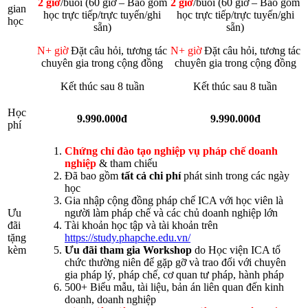
2 giờ
/buổi (60 giờ – Bao gồm
2 giờ
/buổi (60 giờ – Bao gồm
gian
học trực tiếp/trực tuyến/ghi
học trực tiếp/trực tuyến/ghi
học
sẵn)
sẵn)
N+ giờ
Đặt câu hỏi, tương tác
N+ giờ
Đặt câu hỏi, tương tác
chuyên gia trong cộng đồng
chuyên gia trong cộng đồng
Kết thúc sau 8 tuần
Kết thúc sau 8 tuần
Học
9.990.000đ
9.990.000đ
phí
Chứng chỉ đào tạo nghiệp vụ pháp chế doanh
nghiệp
& tham chiếu
Đã bao gồm
tất cả chi phí
phát sinh trong các ngày
học
Gia nhập cộng đồng pháp chế ICA với học viên là
Ưu
người làm pháp chế và các chủ doanh nghiệp lớn
đãi
Tài khoản học tập và tài khoản trên
tặng
https://study.phapche.edu.vn/
kèm
Ưu đãi tham gia Workshop
do Học viện ICA tổ
chức thường niên để gặp gỡ và trao đổi với chuyên
gia pháp lý, pháp chế, cơ quan tư pháp, hành pháp
500+ Biểu mẫu, tài liệu, bản án liên quan đến kinh
doanh, doanh nghiệp