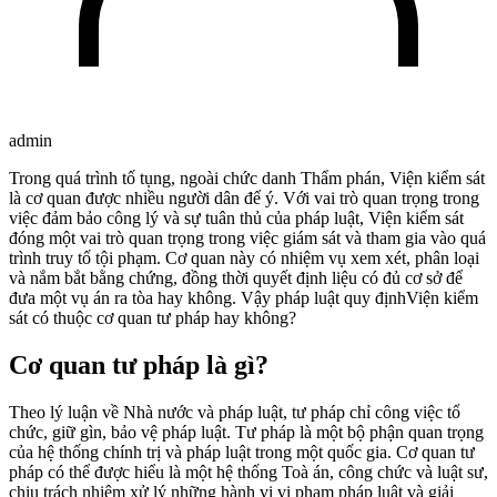
admin
Trong quá trình tố tụng, ngoài chức danh Thẩm phán, Viện kiểm sát
là cơ quan được nhiều người dân để ý. Với vai trò quan trọng trong
việc đảm bảo công lý và sự tuân thủ của pháp luật, Viện kiểm sát
đóng một vai trò quan trọng trong việc giám sát và tham gia vào quá
trình truy tố tội phạm. Cơ quan này có nhiệm vụ xem xét, phân loại
và nắm bắt bằng chứng, đồng thời quyết định liệu có đủ cơ sở để
đưa một vụ án ra tòa hay không. Vậy pháp luật quy địnhViện kiểm
sát có thuộc cơ quan tư pháp hay không?
Cơ quan tư pháp là gì?
Theo lý luận về Nhà nước và pháp luật, tư pháp chỉ công việc tổ
chức, giữ gìn, bảo vệ pháp luật. Tư pháp là một bộ phận quan trọng
của hệ thống chính trị và pháp luật trong một quốc gia. Cơ quan tư
pháp có thể được hiểu là một hệ thống Toà án, công chức và luật sư,
chịu trách nhiệm xử lý những hành vi vi phạm pháp luật và giải