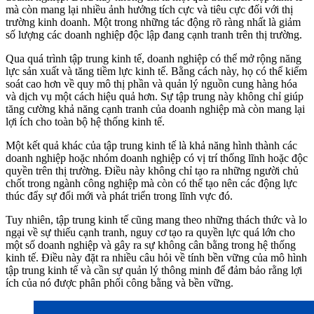
mà còn mang lại nhiều ảnh hưởng tích cực và tiêu cực đối với thị
trường kinh doanh. Một trong những tác động rõ ràng nhất là giảm
số lượng các doanh nghiệp độc lập đang cạnh tranh trên thị trường.
Qua quá trình tập trung kinh tế, doanh nghiệp có thể mở rộng năng
lực sản xuất và tăng tiềm lực kinh tế. Bằng cách này, họ có thể kiểm
soát cao hơn về quy mô thị phần và quản lý nguồn cung hàng hóa
và dịch vụ một cách hiệu quả hơn. Sự tập trung này không chỉ giúp
tăng cường khả năng cạnh tranh của doanh nghiệp mà còn mang lại
lợi ích cho toàn bộ hệ thống kinh tế.
Một kết quả khác của tập trung kinh tế là khả năng hình thành các
doanh nghiệp hoặc nhóm doanh nghiệp có vị trí thống lĩnh hoặc độc
quyền trên thị trường. Điều này không chỉ tạo ra những người chủ
chốt trong ngành công nghiệp mà còn có thể tạo nên các động lực
thúc đẩy sự đổi mới và phát triển trong lĩnh vực đó.
Tuy nhiên, tập trung kinh tế cũng mang theo những thách thức và lo
ngại về sự thiếu cạnh tranh, nguy cơ tạo ra quyền lực quá lớn cho
một số doanh nghiệp và gây ra sự không cân bằng trong hệ thống
kinh tế. Điều này đặt ra nhiều câu hỏi về tính bền vững của mô hình
tập trung kinh tế và cần sự quản lý thông minh để đảm bảo rằng lợi
ích của nó được phân phối công bằng và bền vững.