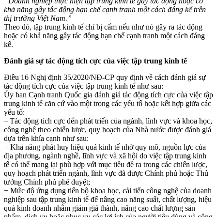
“Doanh nghiệp thực hiện tập trung kinh tế gây tác động hoặc có
khả năng gây tác động hạn chế cạnh tranh một cách đáng kể trên
thị trường Việt Nam.”
Theo đó, tập trung kinh tế chỉ bị cấm nếu như nó gây ra tác động
hoặc có khả năng gây tác động hạn chế cạnh tranh một cách đáng
kể.
Đánh giá sự tác động tích cực của việc tập trung kinh tế
Điều 16 Nghị định 35/2020/NĐ-CP quy định về cách đánh giá sự
tác động tích cực của việc tập trung kinh tế như sau:
Ủy ban Cạnh tranh Quốc gia đánh giá tác động tích cực của việc tập
trung kinh tế căn cứ vào một trong các yếu tố hoặc kết hợp giữa các
yếu tố:
– Tác động tích cực đến phát triển của ngành, lĩnh vực và khoa học,
công nghệ theo chiến lược, quy hoạch của Nhà nước được đánh giá
dựa trên khía cạnh như sau:
+ Khả năng phát huy hiệu quả kinh tế nhờ quy mô, nguồn lực của
địa phương, ngành nghề, lĩnh vực và xã hội do việc tập trung kinh
tế có thể mang lại phù hợp với mục tiêu đề ra trong các chiến lược,
quy hoạch phát triển ngành, lĩnh vực đã được Chính phủ hoặc Thủ
tướng Chính phủ phê duyệt;
+ Mức độ ứng dụng tiến bộ khoa học, cải tiến công nghệ của doanh
nghiệp sau tập trung kinh tế để nâng cao năng suất, chất lượng, hiệu
quả kinh doanh nhằm giảm giá thành, nâng cao chất lượng sản
phẩm, dịch vụ hoặc phục vụ các lợi ích của người tiêu dùng và cộng