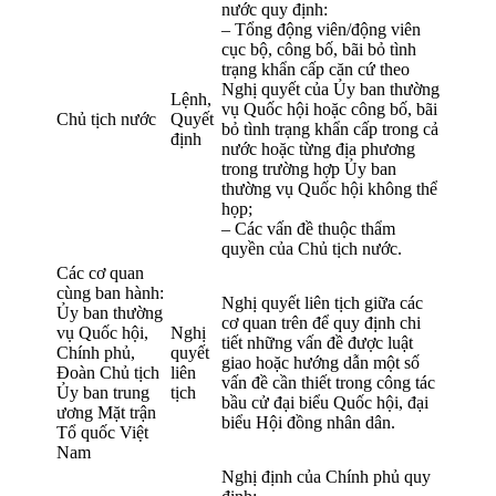
nước quy định:
– Tổng động viên/động viên
cục bộ, công bố, bãi bỏ tình
trạng khẩn cấp căn cứ theo
Nghị quyết của Ủy ban thường
Lệnh,
vụ Quốc hội hoặc công bố, bãi
Chủ tịch nước
Quyết
bỏ tình trạng khẩn cấp trong cả
định
nước hoặc từng địa phương
trong trường hợp Ủy ban
thường vụ Quốc hội không thể
họp;
– Các vấn đề thuộc thẩm
quyền của Chủ tịch nước.
Các cơ quan
cùng ban hành:
Nghị quyết liên tịch giữa các
Ủy ban thường
cơ quan trên để quy định chi
vụ Quốc hội,
Nghị
tiết những vấn đề được luật
Chính phủ,
quyết
giao hoặc hướng dẫn một số
Đoàn Chủ tịch
liên
vấn đề cần thiết trong công tác
Ủy ban trung
tịch
bầu cử đại biểu Quốc hội, đại
ương Mặt trận
biểu Hội đồng nhân dân.
Tổ quốc Việt
Nam
Nghị định của Chính phủ quy