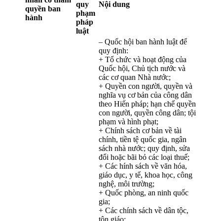
quy
Nội dung
quyền ban
phạm
hành
pháp
luật
– Quốc hội ban hành luật để
quy định:
+ Tổ chức và hoạt động của
Quốc hội, Chủ tịch nước và
các cơ quan Nhà nước;
+ Quyền con người, quyền và
nghĩa vụ cơ bản của công dân
theo Hiến pháp; hạn chế quyền
con người, quyền công dân; tội
phạm và hình phạt;
+ Chính sách cơ bản về tài
chính, tiền tệ quốc gia, ngân
sách nhà nước; quy định, sửa
đổi hoặc bãi bỏ các loại thuế;
+ Các hính sách về văn hóa,
giáo dục, y tế, khoa học, công
nghệ, môi trường;
+ Quốc phòng, an ninh quốc
gia;
+ Các chính sách về dân tộc,
tôn giáo;