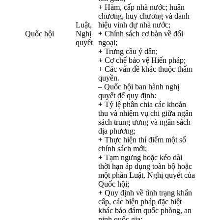
+ Hàm, cấp nhà nước; huân
chương, huy chương và danh
Luật,
hiệu vinh dự nhà nước;
Quốc hội
Nghị
+ Chính sách cơ bản về đối
quyết
ngoại;
+ Trưng cầu ý dân;
+ Cơ chế bảo vệ Hiến pháp;
+ Các vấn đề khác thuộc thẩm
quyền.
– Quốc hội ban hành nghị
quyết để quy định:
+ Tỷ lệ phân chia các khoản
thu và nhiệm vụ chi giữa ngân
sách trung ương và ngân sách
địa phương;
+ Thực hiện thí điểm một số
chính sách mới;
+ Tạm ngưng hoặc kéo dài
thời hạn áp dụng toàn bộ hoặc
một phần Luật, Nghị quyết của
Quốc hội;
+ Quy định về tình trạng khẩn
cấp, các biện pháp đặc biệt
khác bảo đảm quốc phòng, an
ninh quốc gia;