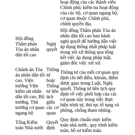
hoạt động của các thành viên
Chính phủ; kiểm tra hoạt động
của các bộ, cơ quan ngang bộ,
cơ quan thuộc Chính phủ,
chính quyền địa.
Hội đồng Thẩm phán Tòa án
nhân dân tối cao ban hành
Hội đồng
nghị quyết để hướng dẫn việc
Thẩm phán
Nghị
áp dụng thống nhất pháp luật
Tòa án nhân
quyết
trong xét xử thông qua tổng
dân tối cao
kết việc áp dụng pháp luật,
giám đốc việc xét xử.
Chánh án Tòa
Thông
Thông tư của mỗi cơ quan quy
án nhân dân tối
tư
định chi tiết điều, khoản, điểm
cao, Viện
hoặc
được giao trong Luật, Nghị
trưởng Viện
Thông
quyết. Thông tư liên tịch quy
kiểm sát nhân
tư liên
định về việc phối hợp của các
dân tối cao, Bộ
tịch
cơ quan này trong việc thực
trưởng, Thủ
giữa
hiện trình tự, thủ tục tố tụng và
trưởng cơ quan
các cơ
phòng, chống tham nhũng.
ngang bộ
quan
Quy định chuẩn mực kiểm
Tổng Kiểm
Quyết
toán nhà nước, quy trình kiểm
toán Nhà nước
định
toán, hồ sơ kiểm toán.