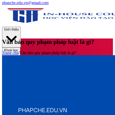
phapche.edu.vn@gmail.com
Giới thiệu
Văn bản quy phạm pháp luật là gì?
Khoá học
Trang chủ
/
Văn bản quy phạm pháp luật là gì?
Thư viện
Tin tức và Hoạt động
Tuyển sinh
Liên hệ