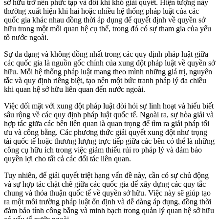
sở hữu trở nên phức tạp và đôi khi khó giải quyết. Hiện tượng này
thường xuất hiện khi hai hoặc nhiều hệ thống pháp luật của các
quốc gia khác nhau đồng thời áp dụng để quyết định về quyền sở
hữu trong một mối quan hệ cụ thể, trong đó có sự tham gia của yếu
tố nước ngoài.
Sự đa dạng và không đồng nhất trong các quy định pháp luật giữa
các quốc gia là nguồn gốc chính của xung đột pháp luật về quyền sở
hữu. Mỗi hệ thống pháp luật mang theo mình những giá trị, nguyên
tắc và quy định riêng biệt, tạo nên một bức tranh pháp lý đa chiều
khi quan hệ sở hữu liên quan đến nước ngoài.
Việc đối mặt với xung đột pháp luật đòi hỏi sự linh hoạt và hiểu biết
sâu rộng về các quy định pháp luật quốc tế. Ngoài ra, sự hòa giải và
hợp tác giữa các bên liên quan là quan trọng để tìm ra giải pháp tối
ưu và công bằng. Các phương thức giải quyết xung đột như trọng
tài quốc tế hoặc thương lượng trực tiếp giữa các bên có thể là những
công cụ hữu ích trong việc giảm thiểu rủi ro pháp lý và đảm bảo
quyền lợi cho tất cả các đối tác liên quan.
Tuy nhiên, để giải quyết triệt hạng vấn đề này, cần có sự chủ động
và sự hợp tác chặt chẽ giữa các quốc gia để xây dựng các quy tắc
chung và thỏa thuận quốc tế về quyền sở hữu. Việc này sẽ giúp tạo
ra một môi trường pháp luật ổn định và dễ dàng áp dụng, đồng thời
đảm bảo tính công bằng và minh bạch trong quản lý quan hệ sở hữu