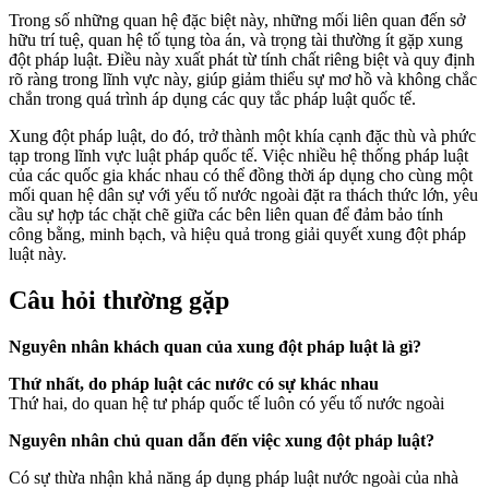
Trong số những quan hệ đặc biệt này, những mối liên quan đến sở
hữu trí tuệ, quan hệ tố tụng tòa án, và trọng tài thường ít gặp xung
đột pháp luật. Điều này xuất phát từ tính chất riêng biệt và quy định
rõ ràng trong lĩnh vực này, giúp giảm thiểu sự mơ hồ và không chắc
chắn trong quá trình áp dụng các quy tắc pháp luật quốc tế.
Xung đột pháp luật, do đó, trở thành một khía cạnh đặc thù và phức
tạp trong lĩnh vực luật pháp quốc tế. Việc nhiều hệ thống pháp luật
của các quốc gia khác nhau có thể đồng thời áp dụng cho cùng một
mối quan hệ dân sự với yếu tố nước ngoài đặt ra thách thức lớn, yêu
cầu sự hợp tác chặt chẽ giữa các bên liên quan để đảm bảo tính
công bằng, minh bạch, và hiệu quả trong giải quyết xung đột pháp
luật này.
Câu hỏi thường gặp
Nguyên nhân khách quan của xung đột pháp luật là gì?
Thứ nhất, do pháp luật các nước có sự khác nhau
Thứ hai, do quan hệ tư pháp quốc tế luôn có yếu tố nước ngoài
Nguyên nhân chủ quan dẫn đến việc xung đột pháp luật?
Có sự thừa nhận khả năng áp dụng pháp luật nước ngoài của nhà