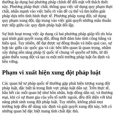
thường áp dụng hai phương pháp chính để đối mặt với thách thức
này. Phương pháp thực chất, thông qua việc sử dụng quy phạm thực
chất, nhấn mạnh vào việc hiểu rõ vấn đề cụ thể và tìm kiếm giải
pháp dựa trên tình hình thực tế. Phương pháp xung đột, sử dụng
quy phạm xung đột, tập trung vào việc giải quyết những mâu thuẫn
trực tiếp giữa các quy định pháp luật đối lập.
Sự linh hoạt trong việc áp dụng cả hai phương pháp giúp tối ưu hóa
quá trình giải quyết xung đột, đồng thời đảm bảo tính công bằng và
hiệu quả. Tuy nhiên, để đạt được sự đồng thuận và hiệu quả cao, sự
hợp tác giữa các quốc gia và các bên liên quan là quan trọng, nhằm
xây dựng nền tảng pháp lý quốc tế chung về quyền sở hữu, từ đó
giảm thiểu xung đột và tạo ra một môi trường pháp luật ổn định và
bền vững.
Phạm vi xuất hiện xung đột pháp luật
Các quan hệ tư pháp quốc tế thường gặp phải hiện tượng xung đột
pháp luật, đặc biệt là trong lĩnh vực pháp luật dân sự. Trên thực tế,
hầu hết các mối quan hệ như hôn nhân, hợp đồng dân sự, và thương
mại, khi có sự tham gia của yếu tố nước ngoài, đều đối diện với khả
năng phát sinh xung đột pháp luật. Tuy nhiên, không phải mọi
trường hợp đều dễ dàng xác định và giải quyết xung đột này, bởi có
những quan hệ đặc biệt mang tính chất đặc thù.