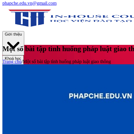
phapche.edu.vn@gmail.com
Giới thiệu
Một số bài tập tình huống pháp luật giao t
Khoá học
Trang chủ
/
Một số bài tập tình huống pháp luật giao thông
Thư viện
Tin tức và Hoạt động
Tuyển sinh
Liên hệ