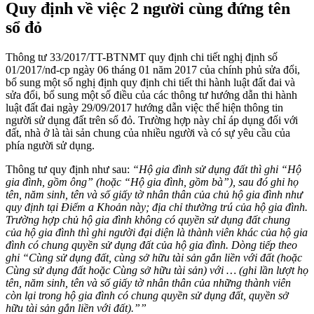
Quy định về việc 2 người cùng đứng tên
sổ đỏ
Thông tư 33/2017/TT-BTNMT quy định chi tiết nghị định số
01/2017/nđ-cp ngày 06 tháng 01 năm 2017 của chính phủ sửa đổi,
bổ sung một số nghị định quy định chi tiết thi hành luật đất đai và
sửa đổi, bổ sung một số điều của các thông tư hướng dẫn thi hành
luật đất đai ngày 29/09/2017 hướng dẫn việc thể hiện thông tin
người sử dụng đất trên sổ đỏ. Trường hợp này chỉ áp dụng đối với
đất, nhà ở là tài sản chung của nhiều người và có sự yêu cầu của
phía người sử dụng.
Thông tư quy định như sau:
“Hộ gia đình sử dụng đất thì ghi “Hộ
gia đình, gồm ông” (hoặc “Hộ gia đình, gồm bà”), sau đó ghi họ
tên, năm sinh, tên và số giấy tờ nhân thân của chủ hộ gia đình như
quy định tại Điểm a Khoản này; địa chỉ thường trú của hộ gia đình.
Trường hợp chủ hộ gia đình không có quyền sử dụng đất chung
của hộ gia đình thì ghi người đại diện là thành viên khác của hộ gia
đình có chung quyền sử dụng đất của hộ gia đình. Dòng tiếp theo
ghi “Cùng sử dụng đất, cùng sở hữu tài sản gắn liền với đất (hoặc
Cùng sử dụng đất hoặc Cùng sở hữu tài sản) với … (ghi lần lượt họ
tên, năm sinh, tên và số giấy tờ nhân thân của những thành viên
còn lại trong hộ gia đình có chung quyền sử dụng đất, quyền sở
hữu tài sản gắn liền với đất).””