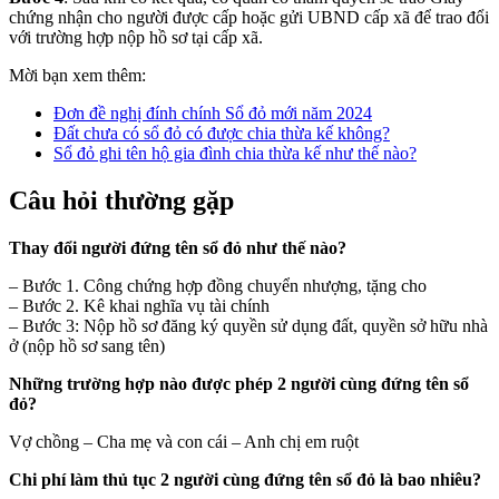
chứng nhận cho người được cấp hoặc gửi UBND cấp xã để trao đổi
với trường hợp nộp hồ sơ tại cấp xã.
Mời bạn xem thêm:
Đơn đề nghị đính chính Sổ đỏ mới năm 2024
Đất chưa có sổ đỏ có được chia thừa kế không?
Sổ đỏ ghi tên hộ gia đình chia thừa kế như thế nào?
Câu hỏi thường gặp
Thay đổi người đứng tên sổ đỏ như thế nào?
– Bước 1. Công chứng hợp đồng chuyển nhượng, tặng cho
– Bước 2. Kê khai nghĩa vụ tài chính
– Bước 3: Nộp hồ sơ đăng ký quyền sử dụng đất, quyền sở hữu nhà
ở (nộp hồ sơ sang tên)
Những trường hợp nào được phép 2 người cùng đứng tên sổ
đỏ?
Vợ chồng – Cha mẹ và con cái – Anh chị em ruột
Chi phí làm thủ tục 2 người cùng đứng tên sổ đỏ là bao nhiêu?