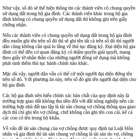
Như vậy, sổ đỏ sẽ thể hiện thông tin các thành viên có chung quyền
sử dụng đất trong hộ gia đình. Các thành viên khác trong hộ gia
đình không có chung quyền sử dụng đất thì không ghi trên giấy
chứng nhận.
Nếu các thành viên có chung quyền sử dụng đất trong hộ gia đình
đều muốn ghi tên trên sổ đỏ thì sẽ ghi tên tất cả trên sổ đỏ thì người
dân cũng không cần quá lo lắng về thủ tục đăng ký. Đại diện hộ gia
đình có thể đến cơ quan đăng ký có thẩm quyền giải quyết, mang
theo giấy tờ nhân thân của những người đồng sử dụng mà không
phát sinh thêm thủ tục hành chính nào khác.
Mặc dù vậy, người dân vẫn có thể cử một người đại diện đứng tên
trên sổ đỏ. Với phương án này, trên sổ đỏ ghi tên người đại diện cho
hộ gia đình.
Các hộ gia đình nên hiểu chính xác bản chất của quy định này là
trường hợp giao đất không thu tiền đối với đất nông nghiệp nên các
trường hợp nhà đất tạo lập là tài sản chung vợ chồng thông qua giao
dịch thì chỉ ghi tên vợ chồng, chứ không cần ghi tên con cái, kể cả
các con có tên trong hộ khẩu.
Về vấn đề tài sản chung của vợ chống được quy định tại Luật Hôn
nhân và gia đình thì tài sản chung vợ chồng là tài sản do vợ, chồng