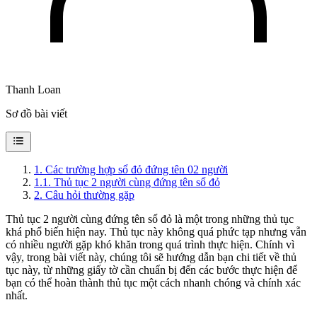
Thanh Loan
Sơ đồ bài viết
1
.
Các trường hợp sổ đỏ đứng tên 02 người
1.1
.
Thủ tục 2 người cùng đứng tên sổ đỏ
2
.
Câu hỏi thường gặp
Thủ tục 2 người cùng đứng tên sổ đỏ là một trong những thủ tục
khá phổ biến hiện nay. Thủ tục này không quá phức tạp nhưng vẫn
có nhiều người gặp khó khăn trong quá trình thực hiện. Chính vì
vậy, trong bài viết này, chúng tôi sẽ hướng dẫn bạn chi tiết về thủ
tục này, từ những giấy tờ cần chuẩn bị đến các bước thực hiện để
bạn có thể hoàn thành thủ tục một cách nhanh chóng và chính xác
nhất.