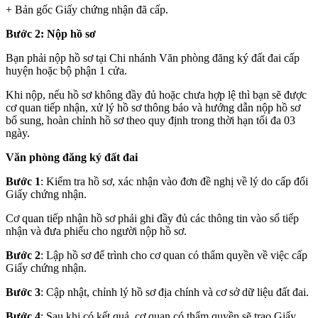
+ Bản gốc Giấy chứng nhận đã cấp.
Bước 2: Nộp hồ sơ
Bạn phải nộp hồ sơ tại Chi nhánh Văn phòng đăng ký đất đai cấp
huyện hoặc bộ phận 1 cửa.
Khi nộp, nếu hồ sơ không đầy đủ hoặc chưa hợp lệ thì bạn sẽ được
cơ quan tiếp nhận, xử lý hồ sơ thông báo và hướng dẫn nộp hồ sơ
bổ sung, hoàn chỉnh hồ sơ theo quy định trong thời hạn tối đa 03
ngày.
Văn phòng đăng ký đất đai
Bước 1
: Kiểm tra hồ sơ, xác nhận vào đơn đề nghị về lý do cấp đổi
Giấy chứng nhận.
Cơ quan tiếp nhận hồ sơ phải ghi đầy đủ các thông tin vào sổ tiếp
nhận và đưa phiếu cho người nộp hồ sơ.
Bước 2
: Lập hồ sơ để trình cho cơ quan có thẩm quyền về việc cấp
Giấy chứng nhận.
Bước 3
: Cập nhật, chỉnh lý hồ sơ địa chính và cơ sở dữ liệu đất đai.
Bước 4
: Sau khi có kết quả, cơ quan có thẩm quyền sẽ trao Giấy