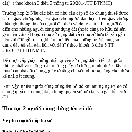
đất)” ( theo khoản 3 điều 5 thông tư 23/2014/TT-BTNMT)
Trường hợp 2: Nếu các bên có nhu cầu cấp sổ đỏ chung thì sẽ được
cấp 1 giấy chứng nhận và giao cho người đại diện. Trên giấy chứng
nhận ghi thông tin của người đại diện và dòng chữ: “Là người đại
diện cho những người cùng sử dụng đất (hoặc cùng sở hữu tài sản
gắn liền với đất hoặc cùng sử dụng đất và cùng sở hữu tài sản gắn
liền với đất) gồm:… (ghi lần lượt tên của những người cùng sử
dụng đất, tài sản gắn liền với đất)” ( theo khoản 3 điều 5 TT
23/2014/TT-BTNMT).
Để được cấp giấy chứng nhận quyền sử dụng đất có tên 2 người
không phải vợ chồng, cần những giấy tờ chứng minh như: Giấy tờ
mua bán nhà đất chung, giấy tờ tặng chuyển nhượng, tặng cho, thừa
kế nhà đất chung.
Như vậy, nhiều người cùng đứng tên Sổ đỏ khi những người đó có
chung quyền sử dụng đất, chung quyền sở hữu tài sản gắn liền với
đất.
Thủ tục 2 người cùng đứng tên sổ đỏ
Về phía người nộp hồ sơ
Bước 1: Chuẩn bị hồ sơ