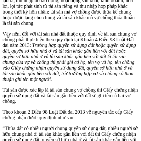
tạo ra, thu nhập do lao động, hoạt động sản xuất, kinh doanh, hoa
lợi, lợi tức phát sinh từ tài sản riêng và thu nhập hợp pháp khác
trong thời kỳ hôn nhân; tài sản mà vợ chồng được thừa kế chung
hoặc được tặng cho chung và tài sản khác mà vợ chồng thỏa thuận
là tài sản chung.
Vậy nên, đối với tài sản nhà đất thuộc quy định về tài sản chung vợ
chồng phải thực hiện theo quy định tại Khoản 4 Điều 98 Luật Đất
đai năm 2013:
Trường hợp quyền sử dụng đất hoặc quyền sử dụng
đất, quyền sở hữu nhà ở và tài sản khác gắn liền với đất hoặc
quyền sở hữu nhà ở và tài sản khác gắn liền với đất là tài sản
chung của vợ và chồng thì phải ghi cả họ, tên vợ và họ, tên chồng
vào Giấy chứng nhận quyền sử dụng đất, quyền sở hữu nhà ở và
tài sản khác gắn liền với đất, trừ trường hợp vợ và chồng có thỏa
thuận ghi tên một người.
Tài sản được xác lập là tài sản chung vợ chồng thì Giấy chứng nhận
quyền sử dụng đất và tài sản gắn liền với đất sẽ ghi tên cả hai vợ
chồng.
Theo khoản 2 Điều 98 Luật Đất đai 2013 về nguyên tắc cấp Giấy
chứng nhận được quy định như sau:
“Thửa đất có nhiều người chung quyền sử dụng đất, nhiều người sở
hữu chung nhà ở, tài sản khác gắn liền với đất thì Giấy chứng nhận
quyền sử dụng đất, quyền sở hữu nhà ở và tài sản khác gắn liền với