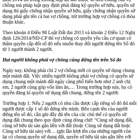
chồng mà pháp luật quy định phải đăng ký quyền sở hữu, quyền sử
dụng thì giấy chứng nhận quyền sở hữu, giấy chứng nhận quyền sử
dụng phải ghi tên cả hai vợ chồng, trừ trường hợp vợ chồng có thỏa
thuận khác.
Theo khoản 4 Điều 98 Luật Đất đai 2013 và khoản 2 Điều 12 Nghị
định 126/2014/NĐ-CP thì vợ chồng có quyền yêu cầu cơ quan có
thẩm quyền cấp đổi sổ đỏ nếu muốn thay đổi người đứng tên Sổ đỏ
từ 1 người thành 2 người.
Hai người không phải vợ chồng cùng đứng tên trên Sổ đỏ
Ngày nay, không phải chỉ 2 vợ chồng mới có quyền sử dụng chung
một mảnh đất. Việc nhiều người không phải vợ chồng có quyền sử
dụng chung một mảnh đất ngày càng phổ biến hơn như 2 anh chị
em, 2 người cùng góp vốn làm ăn,… Trong trường hợp này, họ có
quyền đăng kí quyền sử dụng đất chung, đứng tên 2 người:
Trường hợp 1: Nếu 2 người có nhu cầu được cấp riêng sổ đỏ thì mỗi
người được cấp 1 sổ đỏ đứng tên mình. Bên cạnh tên của người
đứng tên sổ đỏ, cần ghi đầy đủ tên của các chủ thể có quyền sử
dụng đất chung theo quy định cùng dòng chữ: “Cùng sử dụng đất,
cùng sở hữu tài sản gắn liền với đất (hoặc Cùng sử dụng đất hoặc
Cùng sở hữu tài sản) với… (ghi lần lượt tên của những người còn
lại có chung quyền sử dụng đất, quyền sở hữu tài sản gắn liền với