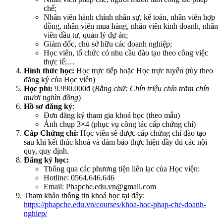
chế;
Nhân viên hành chính nhân sự, kế toán, nhân viên hợp
đồng, nhân viên mua hàng, nhân viên kinh doanh, nhân
viên đầu tư, quản lý dự án;
Giám đốc, chủ sở hữu các doanh nghiệp;
Học viên, tổ chức có nhu cầu đào tạo theo công việc
thực tế;…
Hình thức học:
Học trực tiếp hoặc Học trực tuyến (tùy theo
đăng ký của Học viên)
Học phí:
9.990.000đ (
Bằng chữ: Chín triệu chín trăm chín
mươi nghìn đồng
)
Hồ sơ đăng ký
:
Đơn đăng ký tham gia khoá học (theo mẫu)
Ảnh chụp 3×4 (phục vụ công tác cấp chứng chỉ)
Cấp
Chứng chỉ
:
Học viên sẽ được cấp chứng chỉ đào tạo
sau khi kết thúc khoá và đảm bảo thực hiện đầy đủ các nội
quy, quy định.
Đăng ký học:
Thông qua các phương tiện liên lạc của Học viện:
Hotline: 0564.646.646
Email: Phapche.edu.vn@gmail.com
Tham khảo thông tin khoá học tại đây:
https://phapche.edu.vn/courses/khoa-hoc-phap-che-doanh-
nghiep/