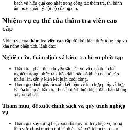
bạch và hiệu quả cao nhất trong công tác thẩm tra, thi hành
án, hoặc quản lý nội bộ của ngành.
Nhiệm vụ cụ thể của thẩm tra viên cao
cấp
Nhiệm vụ của
thẩm tra viên cao cấp
đòi hỏi kiến thức tổng hợp và
khả năng phân tích, lãnh đạo:
Nghiên cứu, thẩm định và kiểm tra hồ sơ phức tạp
Thẩm tra, phân tích chuyên sâu các vụ việc có tính chất
nghiêm trọng, phức tạp, kéo dài hoặc có khiếu nại, tố cáo
nhiều lần, cần ý kiến kết luận cuối cùng.
Tham gia đánh giá, rà soát, kết luận về tính hợp pháp và hợp
lý của kết quả thẩm tra do cấp dưới thực hiện, đảm bảo không
xảy ra sai sót.
Tham mưu, đề xuất chính sách và quy trình nghiệp
vụ
Tham gia xây dựng hoặc sửa đổi quy trình nghiệp vụ trong
lĩnh vực chuyên môn (thi hành án, xét xử, kiểm tra, quản