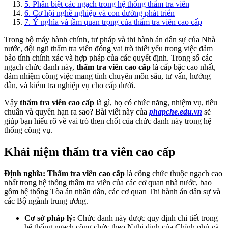
5
.
Phân biệt các ngạch trong hệ thống thẩm tra viên
6
.
Cơ hội nghề nghiệp và con đường phát triển
7
.
Ý nghĩa và tầm quan trọng của thẩm tra viên cao cấp
Trong bộ máy hành chính, tư pháp và thi hành án dân sự của Nhà
nước, đội ngũ thẩm tra viên đóng vai trò thiết yếu trong việc đảm
bảo tính chính xác và hợp pháp của các quyết định. Trong số các
ngạch chức danh này,
thẩm tra viên cao cấp
là cấp bậc cao nhất,
đảm nhiệm công việc mang tính chuyên môn sâu, tư vấn, hướng
dẫn, và kiểm tra nghiệp vụ cho cấp dưới.
Vậy
thẩm tra viên cao cấp
là gì, họ có chức năng, nhiệm vụ, tiêu
chuẩn và quyền hạn ra sao? Bài viết này của
phapche.edu.vn
sẽ
giúp bạn hiểu rõ về vai trò then chốt của chức danh này trong hệ
thống công vụ.
Khái niệm thẩm tra viên cao cấp
Định nghĩa:
Thẩm tra viên cao cấp
là công chức thuộc ngạch cao
nhất trong hệ thống thẩm tra viên của các cơ quan nhà nước, bao
gồm hệ thống Tòa án nhân dân, các cơ quan Thi hành án dân sự và
các Bộ ngành trung ương.
Cơ sở pháp lý:
Chức danh này được quy định chi tiết trong
hệ thống ngạch công chức theo Nghị định của Chính phủ và