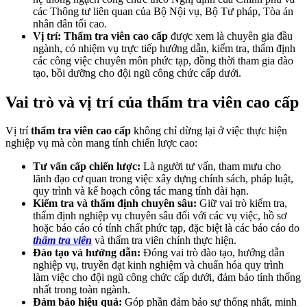
các Thông tư liên quan của Bộ Nội vụ, Bộ Tư pháp, Tòa án
nhân dân tối cao.
Vị trí:
Thẩm tra viên cao cấp
được xem là chuyên gia đầu
ngành, có nhiệm vụ trực tiếp hướng dẫn, kiểm tra, thẩm định
các công việc chuyên môn phức tạp, đồng thời tham gia đào
tạo, bồi dưỡng cho đội ngũ công chức cấp dưới.
Vai trò và vị trí của thẩm tra viên cao cấp
Vị trí
thẩm tra viên cao cấp
không chỉ dừng lại ở việc thực hiện
nghiệp vụ mà còn mang tính chiến lược cao:
Tư vấn cấp chiến lược:
Là người tư vấn, tham mưu cho
lãnh đạo cơ quan trong việc xây dựng chính sách, pháp luật,
quy trình và kế hoạch công tác mang tính dài hạn.
Kiểm tra và thẩm định chuyên sâu:
Giữ vai trò kiểm tra,
thẩm định nghiệp vụ chuyên sâu đối với các vụ việc, hồ sơ
hoặc báo cáo có tính chất phức tạp, đặc biệt là các báo cáo do
thẩm tra viên
và thẩm tra viên chính thực hiện.
Đào tạo và hướng dẫn:
Đóng vai trò đào tạo, hướng dẫn
nghiệp vụ, truyền đạt kinh nghiệm và chuẩn hóa quy trình
làm việc cho đội ngũ công chức cấp dưới, đảm bảo tính thống
nhất trong toàn ngành.
Đảm bảo hiệu quả:
Góp phần đảm bảo sự thống nhất, minh