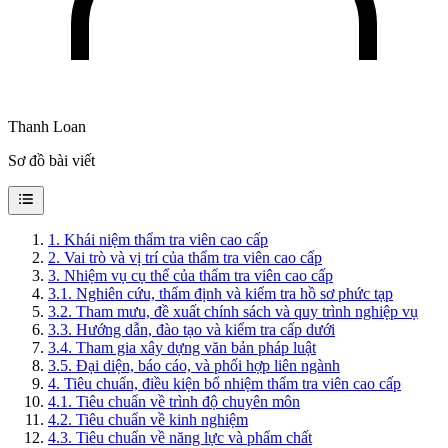
Thanh Loan
Sơ đồ bài viết
1
.
Khái niệm thẩm tra viên cao cấp
2
.
Vai trò và vị trí của thẩm tra viên cao cấp
3
.
Nhiệm vụ cụ thể của thẩm tra viên cao cấp
3.1
.
Nghiên cứu, thẩm định và kiểm tra hồ sơ phức tạp
3.2
.
Tham mưu, đề xuất chính sách và quy trình nghiệp vụ
3.3
.
Hướng dẫn, đào tạo và kiểm tra cấp dưới
3.4
.
Tham gia xây dựng văn bản pháp luật
3.5
.
Đại diện, báo cáo, và phối hợp liên ngành
4
.
Tiêu chuẩn, điều kiện bổ nhiệm thẩm tra viên cao cấp
4.1
.
Tiêu chuẩn về trình độ chuyên môn
4.2
.
Tiêu chuẩn về kinh nghiệm
4.3
.
Tiêu chuẩn về năng lực và phẩm chất