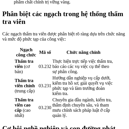
phẩm chất chính trị vững vàng.
Phân biệt các ngạch trong hệ thống thẩm
tra viên
Các ngạch thẩm tra viên được phân biệt rõ ràng dựa trên chức năng
và mức độ phức tạp của công việc:
Ngạch
Mã số
Chức năng chính
công chức
Thẩm tra
Thực hiện trực tiếp việc thẩm tra,
viên
(cơ
03.232
báo cáo các vụ việc cụ thể theo
bản)
sự phân công.
Hướng dẫn nghiệp vụ cấp dưới,
Thẩm tra
kiểm tra hồ sơ, giải quyết vụ việc
viên chính
03.231
phức tạp và làm trưởng đoàn
(trung cấp)
kiểm tra.
Thẩm tra
Chuyên gia đầu ngành, kiểm tra,
viên cao
thẩm định chuyên sâu, và tham
03.230
cấp
(cao
mưu chính sách pháp luật ở cấp
nhất)
quản lý.
Cơ hội nghề nghiệp và con đường phát