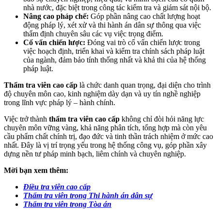
nhà nước, đặc biệt trong công tác kiểm tra và giám sát nội bộ.
Nâng cao pháp chế:
Góp phần nâng cao chất lượng hoạt
động pháp lý, xét xử và thi hành án dân sự thông qua việc
thẩm định chuyên sâu các vụ việc trọng điểm.
Cố vấn chiến lược:
Đóng vai trò cố vấn chiến lược trong
việc hoạch định, triển khai và kiểm tra chính sách pháp luật
của ngành, đảm bảo tính thống nhất và khả thi của hệ thống
pháp luật.
Thẩm tra viên cao cấp
là chức danh quan trọng, đại diện cho trình
độ chuyên môn cao, kinh nghiệm dày dạn và uy tín nghề nghiệp
trong lĩnh vực pháp lý – hành chính.
Việc trở thành
thẩm tra viên cao cấp
không chỉ đòi hỏi năng lực
chuyên môn vững vàng, khả năng phân tích, tổng hợp mà còn yêu
cầu phẩm chất chính trị, đạo đức và tinh thần trách nhiệm ở mức cao
nhất. Đây là vị trí trọng yếu trong hệ thống công vụ, góp phần xây
dựng nền tư pháp minh bạch, liêm chính và chuyên nghiệp.
Mời bạn xem thêm:
Điều tra viên cao cấp
Thẩm tra viên trong Thi hành án dân sự
Thẩm tra viên trong Tòa án