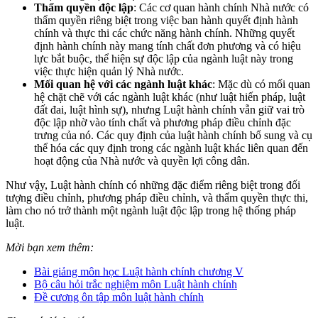
Thẩm quyền độc lập
: Các cơ quan hành chính Nhà nước có
thẩm quyền riêng biệt trong việc ban hành quyết định hành
chính và thực thi các chức năng hành chính. Những quyết
định hành chính này mang tính chất đơn phương và có hiệu
lực bắt buộc, thể hiện sự độc lập của ngành luật này trong
việc thực hiện quản lý Nhà nước.
Mối quan hệ với các ngành luật khác
: Mặc dù có mối quan
hệ chặt chẽ với các ngành luật khác (như luật hiến pháp, luật
đất đai, luật hình sự), nhưng Luật hành chính vẫn giữ vai trò
độc lập nhờ vào tính chất và phương pháp điều chỉnh đặc
trưng của nó. Các quy định của luật hành chính bổ sung và cụ
thể hóa các quy định trong các ngành luật khác liên quan đến
hoạt động của Nhà nước và quyền lợi công dân.
Như vậy, Luật hành chính có những đặc điểm riêng biệt trong đối
tượng điều chỉnh, phương pháp điều chỉnh, và thẩm quyền thực thi,
làm cho nó trở thành một ngành luật độc lập trong hệ thống pháp
luật.
Mời bạn xem thêm:
Bài giảng môn học Luật hành chính chương V
Bộ câu hỏi trắc nghiệm môn Luật hành chính
Đề cương ôn tập môn luật hành chính