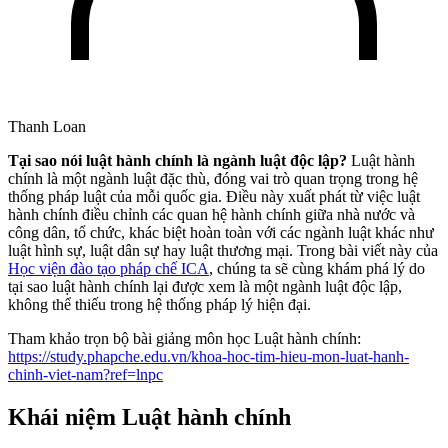
Thanh Loan
Tại sao nói luật hành chính là ngành luật độc lập?
Luật hành
chính là một ngành luật đặc thù, đóng vai trò quan trọng trong hệ
thống pháp luật của mỗi quốc gia. Điều này xuất phát từ việc luật
hành chính điều chỉnh các quan hệ hành chính giữa nhà nước và
công dân, tổ chức, khác biệt hoàn toàn với các ngành luật khác như
luật hình sự, luật dân sự hay luật thương mại. Trong bài viết này của
Học viện đào tạo pháp chế ICA
, chúng ta sẽ cùng khám phá lý do
tại sao luật hành chính lại được xem là một ngành luật độc lập,
không thể thiếu trong hệ thống pháp lý hiện đại.
Tham khảo trọn bộ bài giảng môn học Luật hành chính:
https://study.phapche.edu.vn/khoa-hoc-tim-hieu-mon-luat-hanh-
chinh-viet-nam?ref=lnpc
Khái niệm Luật hành chính