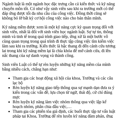
Ngành luật là một ngành học đặc trưng cần cả kiến thức và kỹ năng
chuyên môn tốt. Có như vậy sinh viên sau khi ra trường mới có thể
đáp ứng được tối đa nhu cầu của công việc. Đồng thời cũng sẽ
không bỏ lỡ bất kỳ cơ hội công việc nào cho bản thân mình.
Kỹ năng mềm được xem là một kỹ năng cực kỳ quan trọng đối với
sinh viên, nhất là đối với sinh viên học ngành luật. Sự tự tin, thông
minh và tinh tế trong quá trình giao tiếp, ứng xử là một bước vô
cùng quan trọng trong quá trình đi thực tập cũng việc tìm kiếm việc
làm sau khi ra trường. Kiến thức là bậc thang đi đến cánh cửa tương
lai trong khi kỹ năng mềm lại là chìa khóa để mở cánh cửa, đi lên
nấc thang của sự danh vọng và thành công.
Sinh viên Luật có thể tự rèn luyện những kỹ năng mềm của mình
bằng nhiều cách, chẳng hạn như:
Tham gia các hoạt động xã hội của khoa, Trường và các câu
lạc bộ
Rèn luyện kỹ năng giao tiếp thông qua sự mạnh dạn đưa ra ý
kiến trong các vấn đề, lựa chọn từ ngữ, thái độ, cử chỉ đúng
mực
Rèn luyện kỹ năng làm việc nhóm thông qua việc lập kế
hoạch nhóm, phân chia đầu việc,…
Tham gia các phiên tòa giả định, các buổi thực tập tư vấn luật
pháp tại Khoa, Trường để rèn luyện kỹ năng đàm phán, ứng