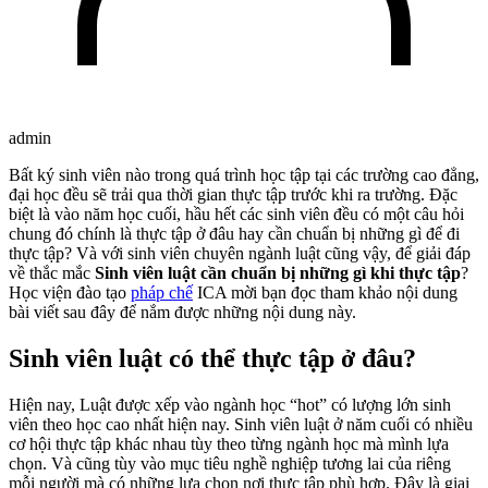
admin
Bất ký sinh viên nào trong quá trình học tập tại các trường cao đẳng,
đại học đều sẽ trải qua thời gian thực tập trước khi ra trường. Đặc
biệt là vào năm học cuối, hầu hết các sinh viên đều có một câu hỏi
chung đó chính là thực tập ở đâu hay cần chuẩn bị những gì để đi
thực tập? Và với sinh viên chuyên ngành luật cũng vậy, để giải đáp
về thắc mắc
Sinh viên luật cần chuẩn bị những gì khi thực tập
?
Học viện đào tạo
pháp chế
ICA mời bạn đọc tham khảo nội dung
bài viết sau đây để nắm được những nội dung này.
Sinh viên luật có thể thực tập ở đâu?
Hiện nay, Luật được xếp vào ngành học “hot” có lượng lớn sinh
viên theo học cao nhất hiện nay. Sinh viên luật ở năm cuối có nhiều
cơ hội thực tập khác nhau tùy theo từng ngành học mà mình lựa
chọn. Và cũng tùy vào mục tiêu nghề nghiệp tương lai của riêng
mỗi người mà có những lựa chọn nơi thực tập phù hợp. Đây là giai