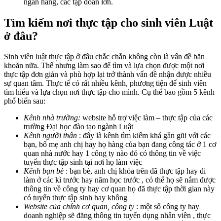
ngân hàng, các tập đoàn lớn.
Tìm kiếm nơi thực tập cho sinh viên Luật
ở đâu?
Sinh viên luật thực tập ở đâu chắc chắn không còn là vấn đề băn
khoăn nữa. Thế nhưng làm sao để tìm và lựa chọn được một nơi
thực tập đơn giản và phù hợp lại trở thành vấn đề nhận được nhiều
sự quan tâm. Thực tế có rất nhiều kênh, phương tiện để sinh viên
tìm hiểu và lựa chọn nơi thực tập cho mình. Cụ thể bao gồm 5 kênh
phổ biến sau:
Kênh nhà trường:
website hỗ trợ việc làm – thực tập của các
trường Đại học đào tạo ngành Luật
Kênh người thân
: đây là kênh tìm kiếm khá gần gũi với các
bạn, bố mẹ anh chị hay họ hàng của bạn đang công tác ở 1 cơ
quan nhà nước hay 1 công ty nào đó có thông tin về việc
tuyển thực tập sinh tại nơi họ làm việc
Kênh bạn bè
: bạn bè, anh chị khóa trên đã thực tập hay đi
làm ở các kì trước hay năm học trước , có thể họ sẽ nắm được
thông tin về công ty hay cơ quan họ đã thực tập thời gian này
có tuyển thực tập sinh hay không
Website của chính cơ quan, công ty
: một số công ty hay
doanh nghiệp sẽ đăng thông tin tuyển dụng nhân viên , thực