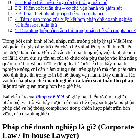
3.1
.
Pháp chế – nền tảng của hệ thống tuân thủ
3.2
.
Kiểm soát tuân thủ – cơ chế vận hành và giám sát
3.3
.
Phân biệt nhanh pháp chế và compliance
4
.
Tầm quan trọng của việc kết hợp pháp chế doanh nghiệp
và kiểm soát tuân thủ
5
.
Doanh nghiệp nào cần chú trọng pháp chế và compliance?
Trong bối cảnh kinh tế hội nhập, môi trường pháp lý tại Việt Nam
và quốc tế ngày càng trở nên chặt chẽ với nhiều quy định mới liên
tục được ban hành. Đối với các chủ doanh nghiệp, việc kinh doanh
có lãi là chưa đủ; sự tồn tại của tổ chức còn phụ thuộc vào khả năng
quản trị rủi ro và hoạt động đúng luật. Thực tế cho thấy, doanh
nghiệp không chỉ cần “làm đúng luật” trên giấy tờ mà còn phải đảm
bảo tính thực thi trong toàn bộ hệ thống vận hành. Đây chính là lúc
vai trò của
pháp chế doanh nghiệp và kiểm soát tuân thủ pháp
luật
trở nên quan trọng hơn bao giờ hết.
Bài viết này của
Pháp chế ICA
sẽ giúp bạn hiểu rõ định nghĩa,
phân biệt vai trò và thấy được mối quan hệ cộng sinh giữa bộ phận
pháp chế và hệ thống compliance trong chiến lược phát triển bền
vững của doanh nghiệp.
Pháp chế doanh nghiệp là gì? (Corporate
Law / In-house Lawyer)