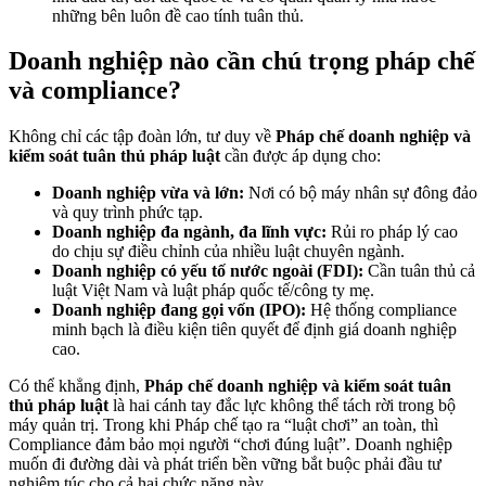
những bên luôn đề cao tính tuân thủ.
Doanh nghiệp nào cần chú trọng pháp chế
và compliance?
Không chỉ các tập đoàn lớn, tư duy về
Pháp chế doanh nghiệp và
kiểm soát tuân thủ pháp luật
cần được áp dụng cho:
Doanh nghiệp vừa và lớn:
Nơi có bộ máy nhân sự đông đảo
và quy trình phức tạp.
Doanh nghiệp đa ngành, đa lĩnh vực:
Rủi ro pháp lý cao
do chịu sự điều chỉnh của nhiều luật chuyên ngành.
Doanh nghiệp có yếu tố nước ngoài (FDI):
Cần tuân thủ cả
luật Việt Nam và luật pháp quốc tế/công ty mẹ.
Doanh nghiệp đang gọi vốn (IPO):
Hệ thống compliance
minh bạch là điều kiện tiên quyết để định giá doanh nghiệp
cao.
Có thể khẳng định,
Pháp chế doanh nghiệp và kiểm soát tuân
thủ pháp luật
là hai cánh tay đắc lực không thể tách rời trong bộ
máy quản trị. Trong khi Pháp chế tạo ra “luật chơi” an toàn, thì
Compliance đảm bảo mọi người “chơi đúng luật”. Doanh nghiệp
muốn đi đường dài và phát triển bền vững bắt buộc phải đầu tư
nghiêm túc cho cả hai chức năng này.