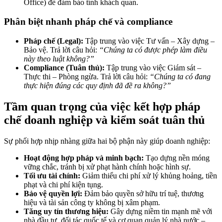
Office) để đảm bảo tính khách quan.
Phân biệt nhanh pháp chế và compliance
Pháp chế (Legal):
Tập trung vào việc Tư vấn – Xây dựng –
Bảo vệ. Trả lời câu hỏi:
“Chúng ta có được phép làm điều
này theo luật không?”
Compliance (Tuân thủ):
Tập trung vào việc Giám sát –
Thực thi – Phòng ngừa. Trả lời câu hỏi:
“Chúng ta có đang
thực hiện đúng các quy định đã đề ra không?”
Tầm quan trọng của việc kết hợp pháp
chế doanh nghiệp và kiểm soát tuân thủ
Sự phối hợp nhịp nhàng giữa hai bộ phận này giúp doanh nghiệp:
Hoạt động hợp pháp và minh bạch:
Tạo dựng nền móng
vững chắc, tránh bị xử phạt hành chính hoặc hình sự.
Tối ưu tài chính:
Giảm thiểu chi phí xử lý khủng hoảng, tiền
phạt và chi phí kiện tụng.
Bảo vệ quyền lợi:
Đảm bảo quyền sở hữu trí tuệ, thương
hiệu và tài sản công ty không bị xâm phạm.
Tăng uy tín thương hiệu:
Gây dựng niềm tin mạnh mẽ với
nhà đầu tư, đối tác quốc tế và cơ quan quản lý nhà nước –