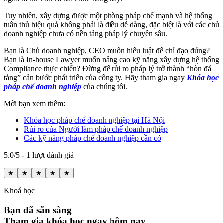
Tuy nhiên, xây dựng được một phòng pháp chế mạnh và hệ thống
tuân thủ hiệu quả không phải là điều dễ dàng, đặc biệt là với các chủ
doanh nghiệp chưa có nền tảng pháp lý chuyên sâu.
Bạn là Chủ doanh nghiệp, CEO muốn hiểu luật để chỉ đạo đúng?
Bạn là In-house Lawyer muốn nâng cao kỹ năng xây dựng hệ thống
Compliance thực chiến? Đừng để rủi ro pháp lý trở thành “hòn đá
tảng” cản bước phát triển của công ty. Hãy tham gia ngay
Khóa học
pháp chế doanh nghiệp
của chúng tôi.
Mời bạn xem thêm:
Khóa học pháp chế doanh nghiệp tại Hà Nội
Rủi ro của Người làm pháp chế doanh nghiệp
Các kỹ năng pháp chế doanh nghiệp cần có
5.0/5 - 1 lượt đánh giá
★
★
★
★
★
Khoá học
Bạn đã sẵn sàng
Tham gia khóa học ngay hôm nay.