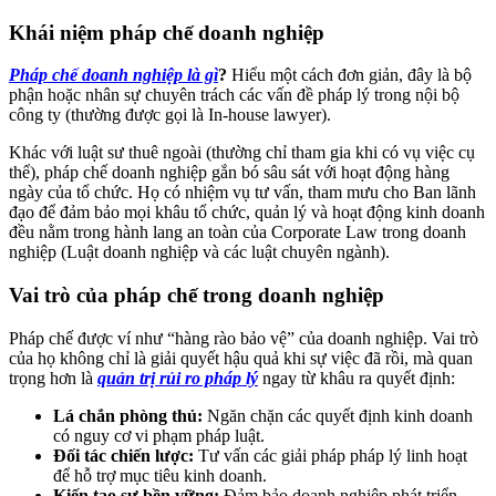
Khái niệm pháp chế doanh nghiệp
Pháp chế doanh nghiệp là gì
?
Hiểu một cách đơn giản, đây là bộ
phận hoặc nhân sự chuyên trách các vấn đề pháp lý trong nội bộ
công ty (thường được gọi là In-house lawyer).
Khác với luật sư thuê ngoài (thường chỉ tham gia khi có vụ việc cụ
thể), pháp chế doanh nghiệp gắn bó sâu sát với hoạt động hàng
ngày của tổ chức. Họ có nhiệm vụ tư vấn, tham mưu cho Ban lãnh
đạo để đảm bảo mọi khâu tổ chức, quản lý và hoạt động kinh doanh
đều nằm trong hành lang an toàn của Corporate Law trong doanh
nghiệp (Luật doanh nghiệp và các luật chuyên ngành).
Vai trò của pháp chế trong doanh nghiệp
Pháp chế được ví như “hàng rào bảo vệ” của doanh nghiệp. Vai trò
của họ không chỉ là giải quyết hậu quả khi sự việc đã rồi, mà quan
trọng hơn là
quản trị rủi ro pháp lý
ngay từ khâu ra quyết định:
Lá chắn phòng thủ:
Ngăn chặn các quyết định kinh doanh
có nguy cơ vi phạm pháp luật.
Đối tác chiến lược:
Tư vấn các giải pháp pháp lý linh hoạt
để hỗ trợ mục tiêu kinh doanh.
Kiến tạo sự bền vững:
Đảm bảo doanh nghiệp phát triển