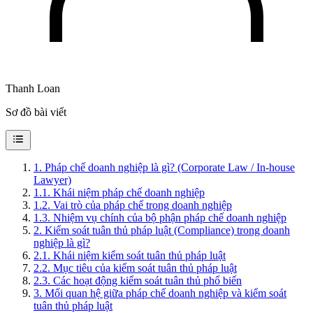
Thanh Loan
Sơ đồ bài viết
1
.
Pháp chế doanh nghiệp là gì? (Corporate Law / In-house
Lawyer)
1.1
.
Khái niệm pháp chế doanh nghiệp
1.2
.
Vai trò của pháp chế trong doanh nghiệp
1.3
.
Nhiệm vụ chính của bộ phận pháp chế doanh nghiệp
2
.
Kiểm soát tuân thủ pháp luật (Compliance) trong doanh
nghiệp là gì?
2.1
.
Khái niệm kiểm soát tuân thủ pháp luật
2.2
.
Mục tiêu của kiểm soát tuân thủ pháp luật
2.3
.
Các hoạt động kiểm soát tuân thủ phổ biến
3
.
Mối quan hệ giữa pháp chế doanh nghiệp và kiểm soát
tuân thủ pháp luật