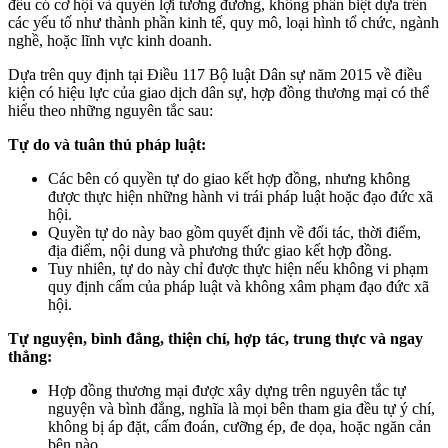
đều có cơ hội và quyền lợi tương đương, không phân biệt dựa trên
các yếu tố như thành phần kinh tế, quy mô, loại hình tổ chức, ngành
nghề, hoặc lĩnh vực kinh doanh.
Dựa trên quy định tại Điều 117 Bộ luật Dân sự năm 2015 về điều
kiện có hiệu lực của giao dịch dân sự, hợp đồng thương mại có thể
hiểu theo những nguyên tắc sau:
Tự do và tuân thủ pháp luật:
Các bên có quyền tự do giao kết hợp đồng, nhưng không
được thực hiện những hành vi trái pháp luật hoặc đạo đức xã
hội.
Quyền tự do này bao gồm quyết định về đối tác, thời điểm,
địa điểm, nội dung và phương thức giao kết hợp đồng.
Tuy nhiên, tự do này chỉ được thực hiện nếu không vi phạm
quy định cấm của pháp luật và không xâm phạm đạo đức xã
hội.
Tự nguyện, bình đẳng, thiện chí, hợp tác, trung thực và ngay
thẳng:
Hợp đồng thương mại được xây dựng trên nguyên tắc tự
nguyện và bình đẳng, nghĩa là mọi bên tham gia đều tự ý chí,
không bị áp đặt, cấm đoán, cưỡng ép, đe dọa, hoặc ngăn cản
bên nào.