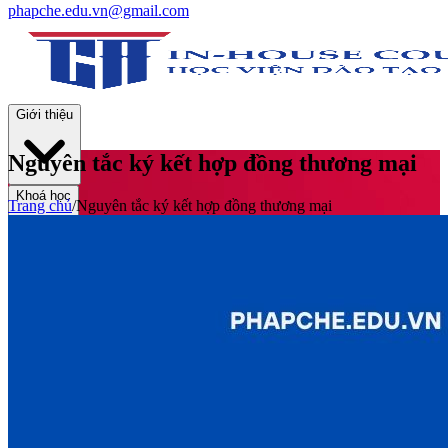
phapche.edu.vn@gmail.com
Giới thiệu
Nguyên tắc ký kết hợp đồng thương mại
Khoá học
Trang chủ
/
Nguyên tắc ký kết hợp đồng thương mại
Thư viện
Tin tức và Hoạt động
Tuyển sinh
Liên hệ