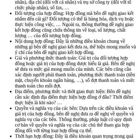
nhân), địa chỉ (đối với cá nhân) và trụ sở công ty (đối với tổ
chức pháp nhân), số fax, …
Đối tượng của hợp đồng: Hợp đồng mà bên đề nghị giao kết
nhắm đến cái gì? Đối tượng có thể là hàng hóa, dịch vụ hoặc
thực hiện công việc, … Ngoài ra, thông thường đề nghị giao
kết hợp đồng cũng chứa thông tin về loại, số lượng, chất
lượng … của đối tượng hợp đồng.
Nội dung hợp đồng: Đây là những điều khoản chung về
những gì bên đề nghị giao kết đưa ra, thể hiện mong muốn và
ý chí của bên đề nghị giao kết hợp đồng.
Giá và phương thức thanh toán: Giá trị của đối tượng hợp
đồng hoặc giá trị của hợp đồng được hiểu là giá. Bên đề nghị
sẽ đưa ra mức giá mong muốn của mình. Các bên cũng cần
xác định người phải thanh toán, phương thức thanh toán (tiền
mặt, chuyển khoản ngân hàng, …), số đợt thanh toán và mức
thanh toán cho mỗi đợt.
Địa điểm, phương thức và thời gian thực hiện: Bên đề nghị
cần xác định địa điểm thực hiện hợp đồng ở đâu? Thời điểm
thực hiện là khi nào? …
Quyền và nghĩa vụ của các bên: Dựa trên các điều khoản và
giá trị của hợp đồng, bên đề nghị đưa ra đề nghị về quyền và
nghĩa vụ của các bên. Thông thường, pháp luật có quy định
cơ bản về quyền và nghĩa vụ của các chủ thể tham gia hợp
đồng đối với từng loại hợp đồng cụ thể.
Thời hạn hợp đồng: Đây là điều khoản quan trọng trong quá