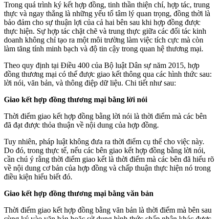
Trong quá trình ký kết hợp đồng, tinh thần thiện chí, hợp tác, trung
thực và ngay thẳng là những yếu tố tâm lý quan trọng, đồng thời là
bảo đảm cho sự thuận lợi của cả hai bên sau khi hợp đồng được
thực hiện. Sự hợp tác chặt chẽ và trung thực giữa các đối tác kinh
doanh không chỉ tạo ra một môi trường làm việc tích cực mà còn
làm tăng tính minh bạch và độ tin cậy trong quan hệ thương mại.
Theo quy định tại Điều 400 của Bộ luật Dân sự năm 2015, hợp
đồng thương mại có thể được giao kết thông qua các hình thức sau:
lời nói, văn bản, và thông điệp dữ liệu. Chi tiết như sau:
Giao kết hợp đồng thương mại bằng lời nói
Thời điểm giao kết hợp đồng bằng lời nói là thời điểm mà các bên
đã đạt được thỏa thuận về nội dung của hợp đồng.
Tuy nhiên, pháp luật không đưa ra thời điểm cụ thể cho việc này.
Do đó, trong thực tế, nếu các bên giao kết hợp đồng bằng lời nói,
cần chú ý rằng thời điểm giao kết là thời điểm mà các bên đã hiểu rõ
về nội dung cơ bản của hợp đồng và chấp thuận thực hiện nó trong
điều kiện hiểu biết đó.
Giao kết hợp đồng thương mại bằng văn bản
Thời điểm giao kết hợp đồng bằng văn bản là thời điểm mà bên sau
cùng ký vào văn bản hoặc sử dụng hình thức chấp nhận khác được