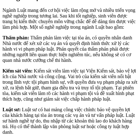
Ngành Luật mang đến cơ hội việc làm rộng mở và nhiều triển vọng
nghề nghiệp trong tương lai. Sau khi tốt nghiệp, sinh viên được
trang bị kiến thức chuyên môn vững chắc để dễ dàng tìm được việc
làm phù hợp. Một số nghề nghiệp trong ngành Luật bao gồm:
Thẩm phán:
Thẩm phán làm việc tại tòa án, có quyền nhân danh
Nhà nước để xét xử các vụ án và quyết định hình thức xử lý các
hành vi vi phạm pháp luật. Phán quyết của thẩm phán phải được
những người liên quan thực hiện nghiêm túc, nếu không sẽ có cơ
quan nhà nước cưỡng chế thi hành.
Kiểm sát viên:
Kiểm sát viên làm việc tại Viện Kiểm sát, bảo vệ lợi
ích của Nhà nước và công cộng. Vai trò của kiểm sát viên nổi bật
trong lĩnh vực tội phạm hình sự, với quyền đưa vụ phạm pháp ra xét
xử, ra lệnh bắt giữ, tham gia điều tra và truy tố tội phạm. Tại phiên
tòa, kiểm sát viên làm rõ các hành vi phạm tội và đề xuất hình phạt
thích hợp, cũng như giám sát việc chấp hành pháp luật.
Luật sư:
Luật sư có hai mảng công việc chính: bảo vệ quyền lợi
của khách hàng tại tòa án trong các vụ án và tư vấn pháp luật. Luật
sư hành nghề tự do, thu nhập từ các khoản thù lao do khách hàng
trả. Họ có thể thành lập văn phòng luật sư hoặc công ty luật hợp
danh.