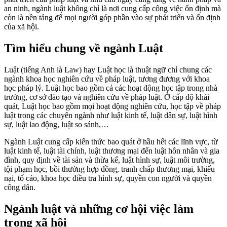
an ninh, ngành luật không chỉ là nơi cung cấp công việc ổn định mà
còn là nền tảng để mọi người góp phần vào sự phát triển và ổn định
của xã hội.
Tìm hiểu chung về ngành Luật
Luật (tiếng Anh là Law) hay Luật học là thuật ngữ chỉ chung các
ngành khoa học nghiên cứu về pháp luật, tương đương với khoa
học pháp lý. Luật học bao gồm cả các hoạt động học tập trong nhà
trường, cơ sở đào tạo và nghiên cứu về pháp luật. Ở cấp độ khái
quát, Luật học bao gồm mọi hoạt động nghiên cứu, học tập về pháp
luật trong các chuyên ngành như luật kinh tế, luật dân sự, luật hình
sự, luật lao động, luật so sánh,…
Ngành Luật cung cấp kiến thức bao quát ở hầu hết các lĩnh vực, từ
luật kinh tế, luật tài chính, luật thương mại đến luật hôn nhân và gia
đình, quy định về tài sản và thừa kế, luật hình sự, luật môi trường,
tội phạm học, bồi thường hợp đồng, tranh chấp thương mại, khiếu
nại, tố cáo, khoa học điều tra hình sự, quyền con người và quyền
công dân.
Ngành luật và những cơ hội việc làm
trong xã hội