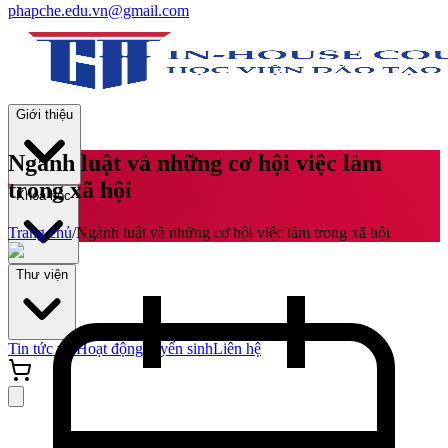
phapche.edu.vn@gmail.com
Giới thiệu
Ngành luật và những cơ hội việc làm
trong xã hội
Khoá học
Trang chủ
/
Ngành luật và những cơ hội việc làm trong xã hội
Thư viện
Tin tức và Hoạt động
Tuyển sinh
Liên hệ