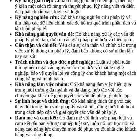
Kỹ năng giao tiếp:
Có khả năng giao tiếp hiệu quả, biểu đạt
ý kiến một cách rõ ràng và thuyết phục. Kỹ năng viết và diễn
đạt phải chuẩn xác, logic và logic.
Kỹ năng nghiên cứu:
Có khả năng nghiên cứu pháp lý và
thu thập các dữ liệu chính xác để hỗ trợ quá trình phân tích và
lập luận pháp lý.
Khả năng giải quyết vấn đề:
Có khả năng xử lý các vấn đề
pháp lý phức tạp, đưa ra các giải pháp phù hợp và hiệu quả.
Cẩn thận và chi tiết:
Yêu cầu sự cẩn thận và chính xác trong
việc xử lý thông tin pháp lý, đảm bảo không có sự nhầm lẫn
hay sai sót.
Trách nhiệm và đạo đức nghề nghiệp:
Luật sư phải tuân
thủ nghiêm ngặt các nguyên tắc đạo đức và luật lệ nghề
nghiệp, bảo vệ quyền lợi và công lý cho khách hàng một cách
công bằng và minh bạch.
Khả năng làm việc nhóm:
Có khả năng làm việc hiệu quả
trong môi trường đa ngành và đa dạng, hợp tác với các
chuyên gia khác để giải quyết các vấn đề pháp lý phức tạp.
Sự linh hoạt và thích ứng:
Có khả năng thích ứng với các
thay đổi trong lĩnh vực pháp lý và xã hội, đồng thời linh hoạt
trong cách tiếp cận và giải quyết các vấn đề pháp lý.
Đam mê và cam kết:
Có đam mê với lĩnh vực pháp luật và
cam kết dài hạn với sự nghiệp luật sư, luôn nỗ lực học hỏi và
nâng cao năng lực chuyên môn để phục vụ tốt nhất cho khách
hàng và cộng đồng.