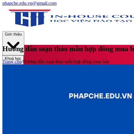
phapche.edu.vn@gmail.com
Giới thiệu
Hướng dẫn soạn thảo mẫu hợp đồng mua 
Khoá học
Trang chủ
/
Hướng dẫn soạn thảo mẫu hợp đồng mua bán
Thư viện
Tin tức và Hoạt động
Tuyển sinh
Liên hệ