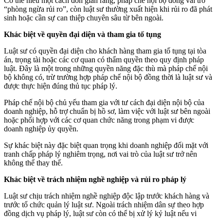
Có thể hiểu một cách đơn giản rằng, pháp chế nội bộ đóng vai trò
“phòng ngừa rủi ro”, còn luật sư thường xuất hiện khi rủi ro đã phát
sinh hoặc cần sự can thiệp chuyên sâu từ bên ngoài.
Khác biệt về quyền đại diện và tham gia tố tụng
Luật sư có quyền đại diện cho khách hàng tham gia tố tụng tại tòa
án, trọng tài hoặc các cơ quan có thẩm quyền theo quy định pháp
luật. Đây là một trong những quyền năng đặc thù mà pháp chế nội
bộ không có, trừ trường hợp pháp chế nội bộ đồng thời là luật sư và
được thực hiện đúng thủ tục pháp lý.
Pháp chế nội bộ chủ yếu tham gia với tư cách đại diện nội bộ của
doanh nghiệp, hỗ trợ chuẩn bị hồ sơ, làm việc với luật sư bên ngoài
hoặc phối hợp với các cơ quan chức năng trong phạm vi được
doanh nghiệp ủy quyền.
Sự khác biệt này đặc biệt quan trọng khi doanh nghiệp đối mặt với
tranh chấp pháp lý nghiêm trọng, nơi vai trò của luật sư trở nên
không thể thay thế.
Khác biệt về trách nhiệm nghề nghiệp và rủi ro pháp lý
Luật sư chịu trách nhiệm nghề nghiệp độc lập trước khách hàng và
trước tổ chức quản lý luật sư. Ngoài trách nhiệm dân sự theo hợp
đồng dịch vụ pháp lý, luật sư còn có thể bị xử lý kỷ luật nếu vi