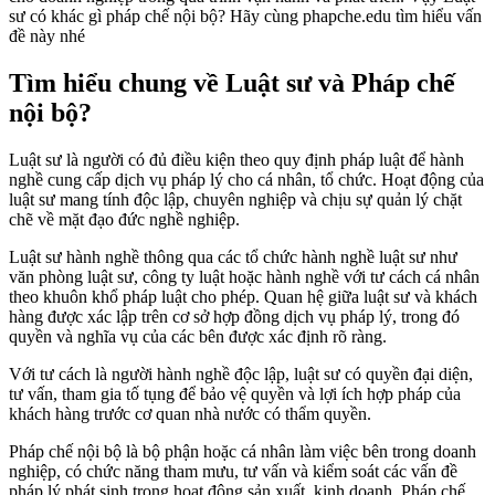
sư có khác gì pháp chế nội bộ? Hãy cùng phapche.edu tìm hiểu vấn
đề này nhé
Tìm hiểu chung về Luật sư và Pháp chế
nội bộ?
Luật sư là người có đủ điều kiện theo quy định pháp luật để hành
nghề cung cấp dịch vụ pháp lý cho cá nhân, tổ chức. Hoạt động của
luật sư mang tính độc lập, chuyên nghiệp và chịu sự quản lý chặt
chẽ về mặt đạo đức nghề nghiệp.
Luật sư hành nghề thông qua các tổ chức hành nghề luật sư như
văn phòng luật sư, công ty luật hoặc hành nghề với tư cách cá nhân
theo khuôn khổ pháp luật cho phép. Quan hệ giữa luật sư và khách
hàng được xác lập trên cơ sở hợp đồng dịch vụ pháp lý, trong đó
quyền và nghĩa vụ của các bên được xác định rõ ràng.
Với tư cách là người hành nghề độc lập, luật sư có quyền đại diện,
tư vấn, tham gia tố tụng để bảo vệ quyền và lợi ích hợp pháp của
khách hàng trước cơ quan nhà nước có thẩm quyền.
Pháp chế nội bộ là bộ phận hoặc cá nhân làm việc bên trong doanh
nghiệp, có chức năng tham mưu, tư vấn và kiểm soát các vấn đề
pháp lý phát sinh trong hoạt động sản xuất, kinh doanh. Pháp chế