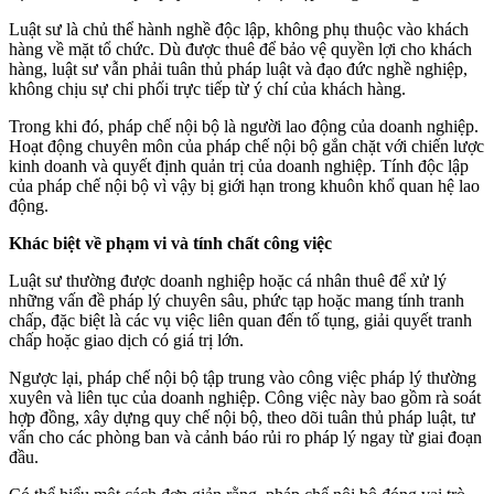
Luật sư là chủ thể hành nghề độc lập, không phụ thuộc vào khách
hàng về mặt tổ chức. Dù được thuê để bảo vệ quyền lợi cho khách
hàng, luật sư vẫn phải tuân thủ pháp luật và đạo đức nghề nghiệp,
không chịu sự chi phối trực tiếp từ ý chí của khách hàng.
Trong khi đó, pháp chế nội bộ là người lao động của doanh nghiệp.
Hoạt động chuyên môn của pháp chế nội bộ gắn chặt với chiến lược
kinh doanh và quyết định quản trị của doanh nghiệp. Tính độc lập
của pháp chế nội bộ vì vậy bị giới hạn trong khuôn khổ quan hệ lao
động.
Khác biệt về phạm vi và tính chất công việc
Luật sư thường được doanh nghiệp hoặc cá nhân thuê để xử lý
những vấn đề pháp lý chuyên sâu, phức tạp hoặc mang tính tranh
chấp, đặc biệt là các vụ việc liên quan đến tố tụng, giải quyết tranh
chấp hoặc giao dịch có giá trị lớn.
Ngược lại, pháp chế nội bộ tập trung vào công việc pháp lý thường
xuyên và liên tục của doanh nghiệp. Công việc này bao gồm rà soát
hợp đồng, xây dựng quy chế nội bộ, theo dõi tuân thủ pháp luật, tư
vấn cho các phòng ban và cảnh báo rủi ro pháp lý ngay từ giai đoạn
đầu.