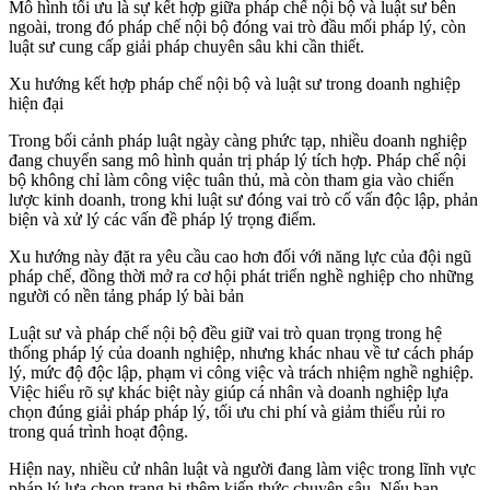
Mô hình tối ưu là sự kết hợp giữa pháp chế nội bộ và luật sư bên
ngoài, trong đó pháp chế nội bộ đóng vai trò đầu mối pháp lý, còn
luật sư cung cấp giải pháp chuyên sâu khi cần thiết.
Xu hướng kết hợp pháp chế nội bộ và luật sư trong doanh nghiệp
hiện đại
Trong bối cảnh pháp luật ngày càng phức tạp, nhiều doanh nghiệp
đang chuyển sang mô hình quản trị pháp lý tích hợp. Pháp chế nội
bộ không chỉ làm công việc tuân thủ, mà còn tham gia vào chiến
lược kinh doanh, trong khi luật sư đóng vai trò cố vấn độc lập, phản
biện và xử lý các vấn đề pháp lý trọng điểm.
Xu hướng này đặt ra yêu cầu cao hơn đối với năng lực của đội ngũ
pháp chế, đồng thời mở ra cơ hội phát triển nghề nghiệp cho những
người có nền tảng pháp lý bài bản
Luật sư và pháp chế nội bộ đều giữ vai trò quan trọng trong hệ
thống pháp lý của doanh nghiệp, nhưng khác nhau về tư cách pháp
lý, mức độ độc lập, phạm vi công việc và trách nhiệm nghề nghiệp.
Việc hiểu rõ sự khác biệt này giúp cá nhân và doanh nghiệp lựa
chọn đúng giải pháp pháp lý, tối ưu chi phí và giảm thiểu rủi ro
trong quá trình hoạt động.
Hiện nay, nhiều cử nhân luật và người đang làm việc trong lĩnh vực
pháp lý lựa chọn trang bị thêm kiến thức chuyên sâu. Nếu bạn