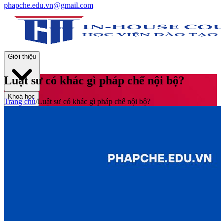
phapche.edu.vn@gmail.com
Giới thiệu
Luật sư có khác gì pháp chế nội bộ?
Khoá học
Trang chủ
/
Luật sư có khác gì pháp chế nội bộ?
Thư viện
Tin tức và Hoạt động
Tuyển sinh
Liên hệ