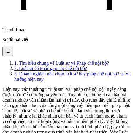
Thanh Loan
Sơ đồ bài viết
1
.
Tìm hiểu chung về Luật sư và Pháp chế nội bộ?
2
.
Luật sư có khác gì pháp chế nội bộ?
3
.
Doanh nghiệp nên chọn luật sư hay pháp chế nội bộ? và xu
hướng hiện nay
Hiện nay, các thuật ngữ “luật sư” và “pháp chế nội bộ” ngày càng
được nhắc đến thường xuyên hơn. Tuy nhiên, không ít cá nhân và
doanh nghiệp vẫn nhầm lẫn hai vị trí này, cho rằng đây chỉ là những
cách gọi khác nhau của cùng một công việc liên quan đến pháp luật.
Thực tế, luật sư và pháp chế nội bộ đều làm việc trong lĩnh vực
pháp lý, nhưng lại khác nhau căn bản về tư cách hành nghề, phạm
vi công việc, cơ chế hoạt động và trách nhiệm pháp lý. Việc không
phân biệt rõ có thể dẫn đến lựa chọn sai mô hình pháp lý, gây rủi ro
cho doanh nghiệp trong quá trình vận hành và phát triển. Vậy Luật