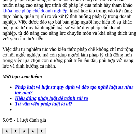
muốn nâng cao năng lực trình độ pháp lý của mình hãy tham khảo
khóa học pháp chế doanh nghiệp
, khoá học tập trung vào kỹ năng
thực hành, quản trị rủi ro và xử lý tình huống pháp lý trong doanh
nghiệp. Việc được đào tạo bài bản giúp người học hiểu rõ sự khác
biệt giữa tư duy hành nghề luật sư và tư duy pháp chế doanh
nghiệp, từ đó nâng cao năng lực chuyên môn và khả năng thích ứng
với yêu cầu thực tiễn.
Việc đầu tư nghiêm túc vào kiến thức pháp chế không chỉ mở rộng
cơ hội nghề nghiệp, mà còn giúp người làm pháp lý chủ động hơn
trong việc lựa chọn con đường phát triển lâu dài, phù hợp với năng
lực và định hướng cá nhân.
Mời bạn xem thêm:
Pháp luật về luật sư quy định về đào tạo nghề luật sư như
thế nào?
Hiểu đúng pháp luật để tránh rủi ro
Tư vấn viên pháp luật là ai?
5.0/5 - 1 lượt đánh giá
★
★
★
★
★