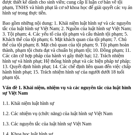
được thiết kế dành cho sinh viên; cung cấp lí luận cơ bản về tội
phạm, TNHS và hình phạt là cơ sở khoa học để giải quyết các vụ án
hình sự trong thực tiễn.
Bao gồm những nội dung: 1. Khái niệm luật hình sự và các nguyên
tắc của luật hình sự Việt Nam; 2. Nguồn của luật hình sự Việt Nam;
3. Tội phạm; 4. Các yếu tố của tội phạm và cấu thành tội phạm; 5.
Khách thể của tội phạm; 6. Mặt khách quan của tội phạm; 7. Chủ
thể của tội phạm; 8. Mặt chủ quan của tội phạm; 9. Tội phạm hoàn
thành, phạm tội chưa đạt và chuẩn bị phạm tội; 10. Đồng phạm; 11.
Các căn cứ hợp pháp của hành vi gây thiệt hại; 12. Trách nhiệm
hình sự và hình phạt; Hệ thống hình phạt và các biện pháp tư pháp;
13. Quyết định hình phạt; 14. Các chế định liên quan đến việc chấp
hành hình phạt; 15. Trách nhiệm hình sự của người dưới 18 tuổi
phạm tội.
Vấn đề 1.
Khái niệm, nhiệm vụ và các nguyên tắc của luật hình
sự Việt Nam
1.1. Khái niệm luật hình sự
1.2. Các nhiệm vụ (chức năng) của luật hình sự Việt Nam
1.3. Các nguyên tắc của luật hình sự Việt Nam
1.4. Khoa học luật hình sự