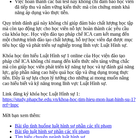
Việc hoàn thành các bài test này không chỉ đảm bảo học viên
đã tiếp thu và nắm vững kiến thức mà còn chứng minh khả
năng áp dụng vào thực tiễn.
Quy trình đánh giá này không chỉ giúp đảm bảo chất lượng học tập
mà còn tạo động lực cho học viên nỗ lực hoàn thành các yêu cầu
của khóa học. Học viện đào tạo pháp chế ICA cam kết mang đến
một chương trình đào tạo chất lượng, hỗ trợ học viên đạt được mục
tiêu học tập và phát triển sự nghiệp trong lĩnh vực Luật Hình sự.
Khóa học tìm hiểu Luật Hình sự 1 online của Học viện đào tạo
pháp chế ICA không chỉ mang đến kiến thức nền tảng vững chắc
mà còn giúp học viên phát triển kỹ năng tự học và tự đánh giá năng
lực, góp phần nâng cao hiệu quả học tập và ứng dụng trong thực
tiễn. Đây là sự lựa chọn lý tưởng cho những ai mong muốn nâng
cao hiểu biết và kỹ năng trong lĩnh vực Luật Hình sự.
Link đăng ký khóa học Luật Hình sự 1:
https://study.phapche.edu.vn/khoa-hoc-tim-hieu-mon-luat-hinh-su-1?
ref=lnpc
Mời bạn xem thêm:
Bài tập tình huống luật hình sự phần các tội phạm
Bài tập luật hình sự phần các tội phạm
Tìm hiểu chuyên ngành luật hình sự