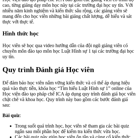
cao, từng giảng dạy môn học này tại các trường đại học uy tín. Với
nhiều năm kinh nghiệm và kiến thức sâu rộng, các giảng viên sẽ
mang đến cho học viên những bài giảng chất lượng, dễ hiểu và sát
thực với thực tế.
Hình thức học
Học viên sẽ học qua video hướng dẫn của đội ngũ giảng viên có
chuyên môn đào tạo môn học Luật Hình sự 1 tại các trường đại học
uy tín.
Quy trình Đánh giá Học viên
Để đảm bảo học viên nắm vững kiến thức và có thể áp dụng hiệu
quả vào thực tiễn, khóa học “Tìm hiểu Luật Hình sự 1” online của
Học viện đào tạo pháp chế ICA áp dụng quy trình đánh giá học viên
chặt chẽ và khoa học. Quy trình này bao gồm các bước đánh giá
sau:
Bài quiz
:
Trong suốt quá trình học, học viên sẽ tham gia các bài quiz
ngắn sau mỗi phần học để kiểm tra kiến thức vừa học.
Các bài quiz này giúp học viên ôn tập và củng cố kiến thức