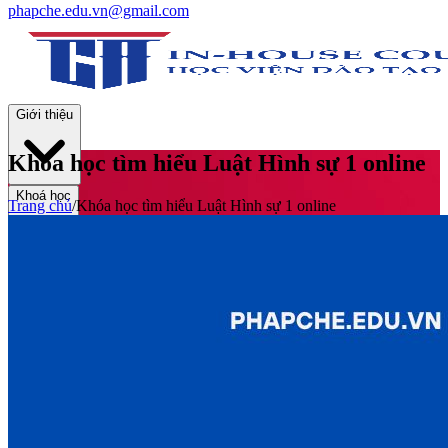
phapche.edu.vn@gmail.com
Giới thiệu
Khóa học tìm hiểu Luật Hình sự 1 online
Khoá học
Trang chủ
/
Khóa học tìm hiểu Luật Hình sự 1 online
Thư viện
Tin tức và Hoạt động
Tuyển sinh
Liên hệ