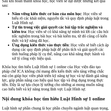
Sau khi hoàn thành khóa học, học viên sẽ đạt được những kết quả
sau:
Nắm vững kiến thức cơ bản của môn học
: Học viên sẽ
hiểu rõ các khái niệm, nguyên tắc và quy định pháp luật trong
Luật Hình sự.
Tự tin trong việc giải quyết các bài tập trắc nghiệm và
kiểm tra
: Học viên sẽ có khả năng tự mình trả lời các câu hỏi
trắc nghiệm trong bài học và bài kiểm tra, từ đó củng cố kiến
thức và kỹ năng đã học.
Ứng dụng kiến thức vào thực tiễn
: Học viên sẽ biết cách áp
dụng các quy định pháp luật để phân tích và giải quyết các
tình huống pháp lý cụ thể, nâng cao khả năng thực hành và
xử lý công việc hiệu quả.
Khóa học tìm hiểu Luật Hình sự 1 online của Học viện đào tạo
pháp chế ICA không chỉ mang đến kiến thức nền tảng vững chắc
mà còn giúp học viên phát triển kỹ năng tự học và tự đánh giá năng
lực, góp phần nâng cao hiệu quả học tập và ứng dụng trong thực
tiễn. Đây là sự lựa chọn lý tưởng cho những ai mong muốn nâng
cao hiểu biết và kỹ năng trong lĩnh vực Luật Hình sự.
Nội dung khóa học tìm hiểu Luật Hình sự 1 online
Luật hình sự phần chung là học phần chuyên ngành luật quan trọng,