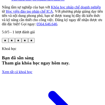
Nâng tầm sự nghiệp của bạn với
Khóa học pháp chế doanh nghiệp
từ
Học viện đào tạo pháp chế ICA
. Với phương pháp giảng dạy tiên
tiến và nội dung phong phú, bạn sẽ được trang bị đầy đủ kiến thức
và kỹ năng cần thiết cho công việc. Đăng ký ngay để nhận được ưu
đãi đặc biệt! Gọi ngay:
0564.646.646
.
5.0/5 - 1 lượt đánh giá
★
★
★
★
★
Khoá học
Bạn đã sẵn sàng
Tham gia khóa học ngay hôm nay.
Xem tất cả khoá học