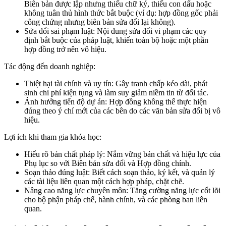
Biên bản được lập nhưng thiếu chữ ký, thiếu con dấu hoặc
không tuân thủ hình thức bắt buộc (ví dụ: hợp đồng gốc phải
công chứng nhưng biên bản sửa đổi lại không).
Sửa đổi sai phạm luật: Nội dung sửa đổi vi phạm các quy
định bắt buộc của pháp luật, khiến toàn bộ hoặc một phần
hợp đồng trở nên vô hiệu.
Tác động đến doanh nghiệp:
Thiệt hại tài chính và uy tín: Gây tranh chấp kéo dài, phát
sinh chi phí kiện tụng và làm suy giảm niềm tin từ đối tác.
Ảnh hưởng tiến độ dự án: Hợp đồng không thể thực hiện
đúng theo ý chí mới của các bên do các văn bản sửa đổi bị vô
hiệu.
Lợi ích khi tham gia khóa học:
Hiểu rõ bản chất pháp lý: Nắm vững bản chất và hiệu lực của
Phụ lục so với Biên bản sửa đổi và Hợp đồng chính.
Soạn thảo đúng luật: Biết cách soạn thảo, ký kết, và quản lý
các tài liệu liên quan một cách hợp pháp, chặt chẽ.
Nâng cao năng lực chuyên môn: Tăng cường năng lực cốt lõi
cho bộ phận pháp chế, hành chính, và các phòng ban liên
quan.