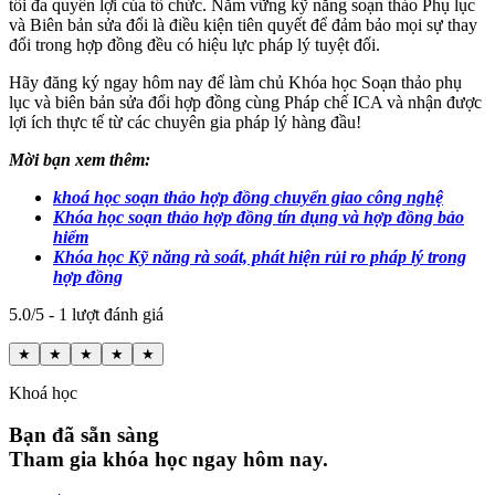
tối đa quyền lợi của tổ chức. Nắm vững kỹ năng soạn thảo Phụ lục
và Biên bản sửa đổi là điều kiện tiên quyết để đảm bảo mọi sự thay
đổi trong hợp đồng đều có hiệu lực pháp lý tuyệt đối.
Hãy đăng ký ngay hôm nay để làm chủ Khóa học Soạn thảo phụ
lục và biên bản sửa đổi hợp đồng cùng Pháp chế ICA và nhận được
lợi ích thực tế từ các chuyên gia pháp lý hàng đầu!
Mời bạn xem thêm:
khoá học soạn thảo hợp đồng chuyển giao công nghệ
Khóa học soạn thảo hợp đồng tín dụng và hợp đồng bảo
hiểm
Khóa học Kỹ năng rà soát, phát hiện rủi ro pháp lý trong
hợp đồng
5.0/5 - 1 lượt đánh giá
★
★
★
★
★
Khoá học
Bạn đã sẵn sàng
Tham gia khóa học ngay hôm nay.