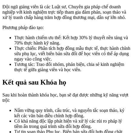
Đội ngũ giảng viên là các Luật sư, Chuyên gia pháp chế doanh
nghiệp với kinh nghiệm trực tiếp tham gia đàm phán, soạn thảo và
xử lý tranh chấp hàng trăm hợp đồng thương mại, dân sự lớn nhỏ.
Phương pháp đào tạo:
Thực hành chiếm ưu thế: Kết hợp 30% lý thuyết nền tảng và
70% thực hành kỹ năng.
Thực chiến: Phân tích hợp đồng mẫu thực tế, thực hành chỉnh
sửa phụ lục, viết biên bản sửa đổi để học viên có thể áp dụng
ngay vào công việc.
Tương tác: Trao đổi nhóm, phản biện, chia sẻ kinh nghiệm
thực tế giữa giảng viên và học viên.
Kết quả sau Khóa họ
Sau khi hoàn thành khóa học, bạn sẽ đạt được những kỹ năng vượt
trội:
Nắm vững quy trình, cấu trúc, và nguyên tắc soạn thảo, ký
kết các văn bản điều chỉnh hợp đồng.
Có khả năng độc lập phát hiện và xử lý các rủi ro pháp lý
tiềm ẩn trong quá trình sửa đổi hợp đồng.
Tự tin soạn thảo Phụ lục, Biên bản sửa đổi hợp đồng chặt