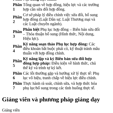
Phần
Tổng quan về hợp đồng, hiệu lực và các trường
1
hợp cần sửa đổi hợp đồng.
Cơ sở pháp lý điều chỉnh việc sửa đổi, bổ sung
Phần
hợp đồng (Luật Dân sự, Luật Thương mại và
2
các Luật chuyên ngành).
Phân biệt
Phụ lục hợp đồng – Biên bản sửa đổi
Phần
– Thỏa thuận bổ sung (Hình thức, Nội dung,
3
Hiệu lực).
Kỹ năng soạn thảo Phụ lục hợp đồng:
Các
Phần
điều khoản bắt buộc phải có, kỹ thuật tránh mâu
4
thuẫn với hợp đồng chính.
Kỹ năng lập và ký Biên bản sửa đổi hợp
Phần
đồng hợp pháp:
Điều kiện về hình thức, chủ
5
thể ký và trình tự ký kết.
Phần
Các lỗi thường gặp và hướng xử lý thực tế: Phụ
6
lục vô hiệu, tranh chấp về hiệu lực điều chỉnh.
Phần
Thực hành rà soát, chỉnh sửa, và hợp thức hóa
7
phụ lục/bổ sung trong các tình huống thực tế.
Giảng viên và phương pháp giảng dạy
Giảng viên