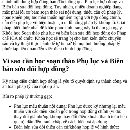
chỉnh nội dung hợp đồng ban đầu thông qua Phụ lục hợp đồng và
Biên bản sửa đổi hợp đồng. Tuy nhiên, nhiều doanh nghiệp đang
mắc phải lỗi cơ bản: soạn thảo sai nội dung, thiếu căn cứ pháp lý,
hoặc khiến phụ lục mâu thuẫn nghiêm trọng với hợp đồng chính,
dẫn đến phụ lục vô hiệu hoặc tạo ra lỗ hổng pháp lý khổng lồ. Giải
pháp thiết thực nhất để khắc phục tình trạng này là tham gia ngay
Khóa học Soạn thảo phụ lục và biên bản sửa đổi hợp đồng do Pháp
chế ICA tổ chức. Khóa học sẽ trang bị cho bạn kiến thức chuyên
sâu và kỹ thuật thực hành để tự tin xử lý mọi tình huống pháp lý
phức tạp liên quan đến việc điều chỉnh hợp đồng.
Vì sao cần học soạn thảo Phụ lục và Biên
bản sửa đổi hợp đồng?
Kỹ năng điều chỉnh hợp đồng là yếu tố quyết định sự thành công và
an toàn pháp lý của một dự án.
Rủi ro pháp lý thường gặp:
Phụ lục mâu thuẫn nội dung: Phụ lục được ký nhưng lại mâu
thuẫn với các điều khoản gốc trong hợp đồng chính (ví dụ:
thay đổi giá nhưng không thay đổi điều khoản thanh toán liên
quan), dẫn đến tranh chấp về cách hiểu và áp dụng.
Biên bản sửa đổi thiếu căn cứ/không hợp lệ về hình thức: