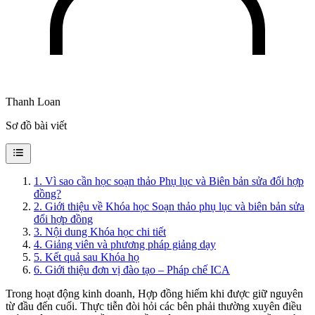
Thanh Loan
Sơ đồ bài viết
1
.
Vì sao cần học soạn thảo Phụ lục và Biên bản sửa đổi hợp
đồng?
2
.
Giới thiệu về Khóa học Soạn thảo phụ lục và biên bản sửa
đổi hợp đồng
3
.
Nội dung Khóa học chi tiết
4
.
Giảng viên và phương pháp giảng dạy
5
.
Kết quả sau Khóa họ
6
.
Giới thiệu đơn vị đào tạo – Pháp chế ICA
Trong hoạt động kinh doanh, Hợp đồng hiếm khi được giữ nguyên
từ đầu đến cuối. Thực tiễn đòi hỏi các bên phải thường xuyên điều