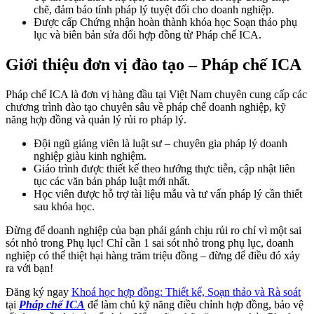
chẽ, đảm bảo tính pháp lý tuyệt đối cho doanh nghiệp.
Được cấp Chứng nhận hoàn thành khóa học Soạn thảo phụ
lục và biên bản sửa đổi hợp đồng từ Pháp chế ICA.
Giới thiệu đơn vị đào tạo – Pháp chế ICA
Pháp chế ICA là đơn vị hàng đầu tại Việt Nam chuyên cung cấp các
chương trình đào tạo chuyên sâu về pháp chế doanh nghiệp, kỹ
năng hợp đồng và quản lý rủi ro pháp lý.
Đội ngũ giảng viên là luật sư – chuyên gia pháp lý doanh
nghiệp giàu kinh nghiệm.
Giáo trình được thiết kế theo hướng thực tiễn, cập nhật liên
tục các văn bản pháp luật mới nhất.
Học viên được hỗ trợ tài liệu mẫu và tư vấn pháp lý cần thiết
sau khóa học.
Đừng để doanh nghiệp của bạn phải gánh chịu rủi ro chỉ vì một sai
sót nhỏ trong Phụ lục! Chỉ cần 1 sai sót nhỏ trong phụ lục, doanh
nghiệp có thể thiệt hại hàng trăm triệu đồng – đừng để điều đó xảy
ra với bạn!
Đăng ký ngay
Khoá học hợp đồng: Thiết kế, Soạn thảo và Rà soát
tại
Pháp chế ICA
để làm chủ kỹ năng điều chỉnh hợp đồng, bảo vệ