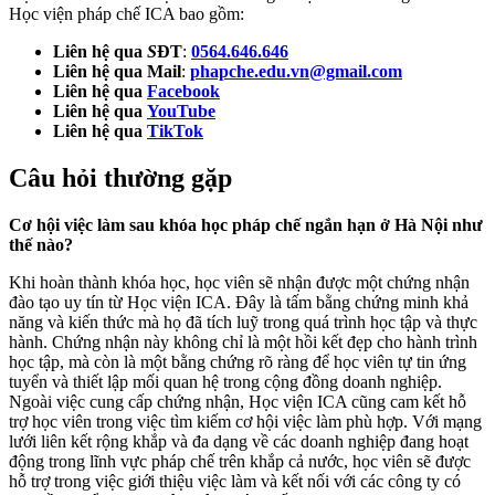
Học viện pháp chế ICA bao gồm:
Liên hệ qua
S
ĐT
:
0564.646.646
Liên hệ qua Mail
:
phapche.edu.vn@gmail.com
Liên hệ qua
Facebook
Liên hệ qua
YouTube
Liên hệ qua
TikTok
Câu hỏi thường gặp
Cơ hội việc làm sau khóa học
pháp chế ngắn hạn ở Hà Nội như
thế nào?
Khi hoàn thành khóa học, học viên sẽ nhận được một chứng nhận
đào tạo uy tín từ Học viện ICA. Đây là tấm bằng chứng minh khả
năng và kiến thức mà họ đã tích luỹ trong quá trình học tập và thực
hành. Chứng nhận này không chỉ là một hồi kết đẹp cho hành trình
học tập, mà còn là một bằng chứng rõ ràng để học viên tự tin ứng
tuyển và thiết lập mối quan hệ trong cộng đồng doanh nghiệp.
Ngoài việc cung cấp chứng nhận, Học viện ICA cũng cam kết hỗ
trợ học viên trong việc tìm kiếm cơ hội việc làm phù hợp. Với mạng
lưới liên kết rộng khắp và đa dạng về các doanh nghiệp đang hoạt
động trong lĩnh vực pháp chế trên khắp cả nước, học viên sẽ được
hỗ trợ trong việc giới thiệu việc làm và kết nối với các công ty có