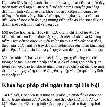
Học viện ICA là một hành trình tri thức và sự phát triển cá nhân đầy
thách thức và ý nghĩa. Được thiết kế bởi những chuyên gia hàng
đầu trong lĩnh vực pháp chế, khóa học này không chỉ cung cấp
những kiến thức vững chắc về các quy định pháp lý, mà còn tạo
điều kiện để học viên áp dụng những kiến thức đó vào thực tế kinh
doanh một cách linh hoạt và hiệu quả.
Môi trường học tập tại Học viện ICA không chỉ là nơi truyền đạt
kiến thức mà còn là nơi thúc đẩy sự phát triển cá nhân và kỹ năng
mềm. Học viên sẽ được khuyến khích tham gia vào các hoạt động
thảo luận, thực hành và trao đổi kinh nghiệm để phát triển khả năng
giao tiếp, tư duy phân tích và giải quyết vấn đề một cách toàn diện.
Với tầm nhìn dài hạn và cam kết không ngừng để nâng cao chất
lượng đào tạo, Học viện pháp chế ICA đã và đang góp phần quan
trọng vào việc đào tạo những nhân viên pháp chế xuất sắc, đáp ứng
tốt nhu cầu ngày càng cao về chuyên nghiệp và hiệu quả trong lĩnh
vực pháp chế.
Khóa học pháp chế ngắn hạn tại Hà Nội
Tại Hà Nội, Học viện ICA thực sự là một lựa chọn tốt và được coi
là một trong những cơ sở đào tạo hàng đầu cho những người có
khát khao làm việc trong lĩnh vực pháp chế. Với sự thành lập bởi