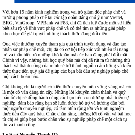
Với hơn 15 năm kinh nghiệm trong vai trò giám đốc pháp chế và
trưởng phòng pháp chế tại các tập đoàn đáng chú ý như Viettel,
BRG, VinGroup, VPBank và F88, chị đã tích luỹ được một sự hiểu
biết sâu rộ về lĩnh vực pháp chế và có thể tìm ra những giải pháp
khoa học để giải quyết những thách thức đang đối diện.
Qua việc thường xuyên tham gia quá trình tuyển dụng và đào tạo
nhân sự pháp chế mới, chị đã có cơ hội tiếp xúc với nhiều tài năng
trẻ và thấu hiểu rõ những khó khăn mà các bạn đang phải đối mặt.
Chính vì vậy, những bài học quý báu mà chị đã rút ra từ những thử
thách và thành công của mình sẽ trở thành nguồn cảm hứng và kiến
thức thực tiễn quý giá để giúp các bạn bắt đầu sự nghiệp pháp chế
một cách hoàn hảo.
Chị không chỉ là người có kiến thức chuyên môn vững vàng mà còn
là một cố vấn đáng tin cậy. Những lời khuyên chân thành và quý
báu từ chị sẽ đồng hành cùng các bạn trên con đường phát triển sự
nghiệp, đảm bảo rằng bạn sẽ luôn được hỗ trợ và hướng dẫn bởi
một người chuyên nghiệp, có tầm nhìn rộng lớn và kinh nghiệm
thực tiễn đầy quý báu. Chắc chắn rằng, những lời cố vấn và bài học
từ chị sẽ giúp bạn bước chân vào sự nghiệp pháp chế một cách tự
tin và thành công.
Luật sư Nguyễn Thanh Hà