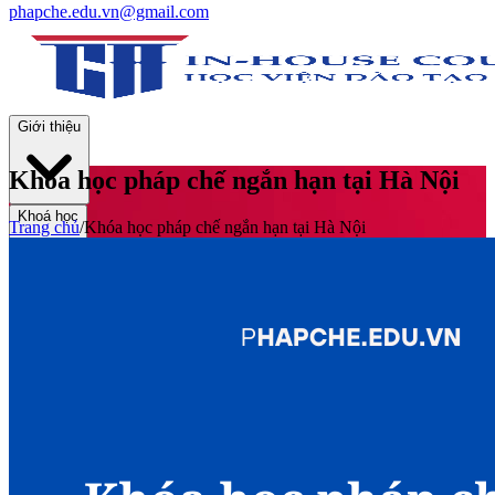
phapche.edu.vn@gmail.com
Giới thiệu
Khóa học pháp chế ngắn hạn tại Hà Nội
Khoá học
Trang chủ
/
Khóa học pháp chế ngắn hạn tại Hà Nội
Thư viện
Tin tức và Hoạt động
Tuyển sinh
Liên hệ