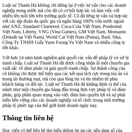
Luật sư Thanh Hà không chỉ dừng lại ở việc tư vấn cho các doanh
nghiệp trong nước mà còn đã có cơ hội hợp tác và làm việc với
nhiều tên tuổi lớn trên trường quốc tế. Cô đã từng tư vấn và hợp tác
với các tập đoàn đa quốc gia và ngân hàng 100% vốn nước ngoài
như ANZ, Standard Chartered, Coca-Cola Việt Nam, Prudential
Việt Nam, Liberty, VNG (Vina Games), GM Việt Nam, Monsanto
(Dekalb tại Việt Nam), World Cat Việt Nam (Puma), Basf, Sika,
Công Ty TNHH Giấy Yuen Foong Yu Việt Nam và nhiều công ty
lớn khác.
Với hơn 14 năm kinh nghiệm giải quyết các vấn đề pháp lý và xử lý
tranh chấp, Luật sư Thanh Hà đã được công nhận là một chuyên gia
xuất sắc về đàm phán và giải quyết tranh chấp. Sự thành công của
cô không chỉ được thể hiện qua các kết quả tích cực trong tòa án và
trọng tài thương mại, mà còn qua lòng tin và tín nhiệm từ phía
khách hàng và đối tác. Luật sư Thanh Hà đã khẳng định vị thế của
mình như một chuyên gia hàng đầu trong lĩnh vực pháp lý và đàm
phán, góp phần quan trọng vào việc đảm bảo quyền lợi và sự phát
triển bền vững cho các doanh nghiệp và tổ chức trong môi trường
pháp lý phức tạp của thế giới kinh doanh ngày nay.
Thông tin liên hệ
Học viên có thể liên hệ tìm hiểu thông tin tại các nền tảng số của