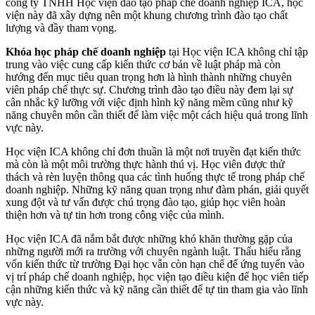
công ty TNHH Học viện đào tạo pháp chế doanh nghiệp ICA, học
viện này đã xây dựng nên một khung chương trình đào tạo chất
lượng và đầy tham vọng.
Khóa học pháp chế doanh nghiệp
tại Học viện ICA không chỉ tập
trung vào việc cung cấp kiến thức cơ bản về luật pháp mà còn
hướng đến mục tiêu quan trọng hơn là hình thành những chuyên
viên pháp chế thực sự. Chương trình đào tạo điều này đem lại sự
cân nhắc kỹ lưỡng với việc định hình kỹ năng mềm cũng như kỹ
năng chuyên môn cần thiết để làm việc một cách hiệu quả trong lĩnh
vực này.
Học viện ICA không chỉ đơn thuần là một nơi truyền đạt kiến thức
mà còn là một môi trường thực hành thú vị. Học viên được thử
thách và rèn luyện thông qua các tình huống thực tế trong pháp chế
doanh nghiệp. Những kỹ năng quan trọng như đàm phán, giải quyết
xung đột và tư vấn được chú trọng đào tạo, giúp học viên hoàn
thiện hơn và tự tin hơn trong công việc của mình.
Học viện ICA đã nắm bắt được những khó khăn thường gặp của
những người mới ra trường với chuyên ngành luật. Thấu hiểu rằng
vốn kiến thức từ trường Đại học vẫn còn hạn chế để ứng tuyển vào
vị trí pháp chế doanh nghiệp, học viện tạo điều kiện để học viên tiếp
cận những kiến thức và kỹ năng cần thiết để tự tin tham gia vào lĩnh
vực này.