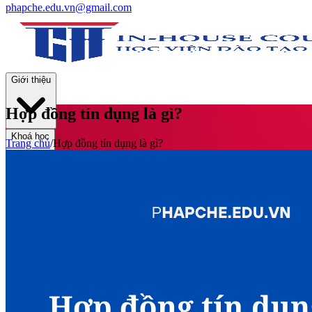
phapche.edu.vn@gmail.com
Giới thiệu
Hợp đồng tín dụng là gì?
Khoá học
Trang chủ
/
Hợp đồng tín dụng là gì?
Thư viện
Tin tức và Hoạt động
Tuyển sinh
Liên hệ