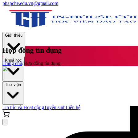
phapche.edu.vn@gmail.com
Giới thiệu
Hợp đồng tín dụng
Khoá học
Trang chủ
/
Hợp đồng tín dụng
Thư viện
Tin tức và Hoạt động
Tuyển sinh
Liên hệ