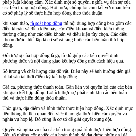
pháp luật không cấm. Xác định một số quyền, nghĩa vụ dân sự của
các bên trong hợp đồng. Hơn nữa, chúng tôi cam kết với nhau trên
cơ sở pháp lý sẽ thực hiện hợp đồng theo thỏa thuận.
khi soạn thảo,
rà soát hợp đồng
thì nội dung hợp đồng bao gồm các
điều khoản và điều kiện này, các điều khoản và điều kiện thông
thường cũng như các điều khoản và điều kiện tùy chọn. Các điều
khoản được thiết lập là cơ sở và ràng buộc các bên tuân thủ hợp
đồng.
Đối tượng của hợp đồng là gì, từ đó giúp các bên quyết định
phương thức và nội dung giao kết hợp đồng một cách hiệu quả.
Số lượng và chất lượng của đồ vật. Điều này sẽ ảnh hưởng đến giá
trị tài sản tại thời điểm ký kết hợp đồng.
Giá cả, phương thức thanh toán. Gắn liền với quyền lợi của các bên
khi giao kết hợp đồng. Lợi ích thực sự phát sinh khi các bên tuân
thủ và thực hiện đúng thỏa thuận.
Thời gian, địa điểm và hình thức thực hiện hợp đồng. Xác định mục
tiêu thông tin liên quan đến việc tham gia thực hiện các quyền và
nghĩa vụ hợp lệ. Đó cũng là cơ sở để giải quyết xung đột.
Quyền và nghĩa vụ của các bên trong quá trình thực hiện hợp đồng.
Nêu rõ những công việc cần hoàn thành để đạt được những gì đã