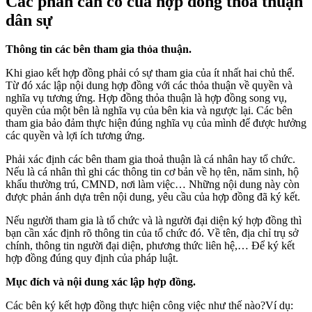
Các phần cần có của hợp đồng thỏa thuận
dân sự
Thông tin các bên tham gia thỏa thuận.
Khi giao kết hợp đồng phải có sự tham gia của ít nhất hai chủ thể.
Từ đó xác lập nội dung hợp đồng với các thỏa thuận về quyền và
nghĩa vụ tương ứng. Hợp đồng thỏa thuận là hợp đồng song vụ,
quyền của một bên là nghĩa vụ của bên kia và ngược lại. Các bên
tham gia bảo đảm thực hiện đúng nghĩa vụ của mình để được hưởng
các quyền và lợi ích tương ứng.
Phải xác định các bên tham gia thoả thuận là cá nhân hay tổ chức.
Nếu là cá nhân thì ghi các thông tin cơ bản về họ tên, năm sinh, hộ
khẩu thường trú, CMND, nơi làm việc… Những nội dung này còn
được phản ánh dựa trên nội dung, yêu cầu của hợp đồng đã ký kết.
Nếu người tham gia là tổ chức và là người đại diện ký hợp đồng thì
bạn cần xác định rõ thông tin của tổ chức đó. Về tên, địa chỉ trụ sở
chính, thông tin người đại diện, phương thức liên hệ,… Để ký kết
hợp đồng đúng quy định của pháp luật.
Mục đích và nội dung xác lập hợp đồng.
Các bên ký kết hợp đồng thực hiện công việc như thế nào?Ví dụ: