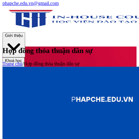
phapche.edu.vn@gmail.com
Giới thiệu
Hợp đồng thỏa thuận dân sự
Khoá học
Trang chủ
/
Hợp đồng thỏa thuận dân sự
Thư viện
Tin tức và Hoạt động
Tuyển sinh
Liên hệ