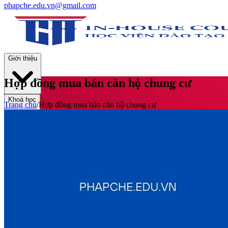
phapche.edu.vn@gmail.com
Giới thiệu
Hợp đồng mua bán căn hộ chung cư
Khoá học
Trang chủ
/
Hợp đồng mua bán căn hộ chung cư
Thư viện
Tin tức và Hoạt động
Tuyển sinh
Liên hệ