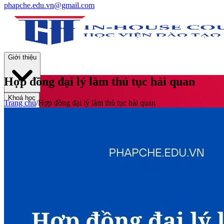
phapche.edu.vn@gmail.com
Giới thiệu
Hợp đồng đại lý làm thủ tục hải quan
Khoá học
Trang chủ
/
Hợp đồng đại lý làm thủ tục hải quan
Thư viện
Tin tức và Hoạt động
Tuyển sinh
Liên hệ