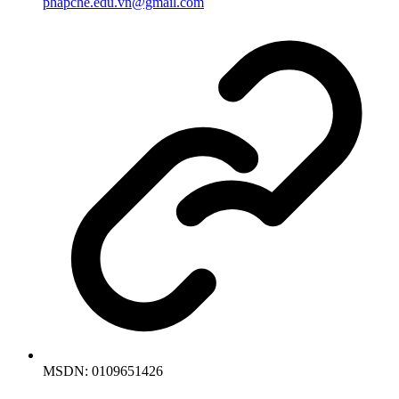
phapche.edu.vn@gmail.com
MSDN:
0109651426