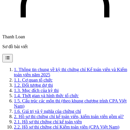
Thanh Loan
Sơ đồ bài viết
1
.
Thông tin chung về kỳ thi chứng chỉ Kế toán viên và Kiểm
toán viên năm 2025
1.1
.
Cơ quan tổ chức
1.2
.
Đối tượng dự thi
1.3
.
Mục đích của kỳ thi
1.4
.
Thời gian và hình thức tổ chức
1.5
.
Cấu trúc các môn thi (theo khung chương trình CPA Việt
Nam)
1.6
.
Giá trị và ý nghĩa của chứng chỉ
2
.
Hồ sơ thi chứng chỉ kế toán viên, kiểm toán viên gồm gì?
2.1
.
Hồ sơ thi chứng chỉ kế toán viên
2.2
.
Hồ sơ thi chứng chỉ Kiểm toán viên (CPA Việt Nam)