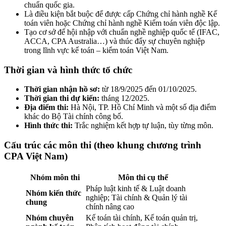
chuẩn quốc gia.
Là điều kiện bắt buộc để được cấp Chứng chỉ hành nghề Kế
toán viên hoặc Chứng chỉ hành nghề Kiểm toán viên độc lập.
Tạo cơ sở để hội nhập với chuẩn nghề nghiệp quốc tế (IFAC,
ACCA, CPA Australia…) và thúc đẩy sự chuyên nghiệp
trong lĩnh vực kế toán – kiểm toán Việt Nam.
Thời gian và hình thức tổ chức
Thời gian nhận hồ sơ:
từ 18/9/2025 đến 01/10/2025.
Thời gian thi dự kiến:
tháng 12/2025.
Địa điểm thi:
Hà Nội, TP. Hồ Chí Minh và một số địa điểm
khác do Bộ Tài chính công bố.
Hình thức thi:
Trắc nghiệm kết hợp tự luận, tùy từng môn.
Cấu trúc các môn thi (theo khung chương trình
CPA Việt Nam)
Nhóm môn thi
Môn thi cụ thể
Pháp luật kinh tế & Luật doanh
Nhóm kiến thức
nghiệp; Tài chính & Quản lý tài
chung
chính nâng cao
Nhóm chuyên
Kế toán tài chính, Kế toán quản trị,