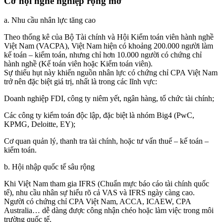
Cơ hội nghề nghiệp rộng mở
a. Nhu cầu nhân lực tăng cao
Theo thống kê của Bộ Tài chính và Hội Kiểm toán viên hành nghề
Việt Nam (VACPA), Việt Nam hiện có khoảng 200.000 người làm
kế toán – kiểm toán, nhưng chỉ hơn 10.000 người có chứng chỉ
hành nghề (Kế toán viên hoặc Kiểm toán viên).
Sự thiếu hụt này khiến nguồn nhân lực có chứng chỉ CPA Việt Nam
trở nên đặc biệt giá trị, nhất là trong các lĩnh vực:
Doanh nghiệp FDI, công ty niêm yết, ngân hàng, tổ chức tài chính;
Các công ty kiểm toán độc lập, đặc biệt là nhóm Big4 (PwC,
KPMG, Deloitte, EY);
Cơ quan quản lý, thanh tra tài chính, hoặc tư vấn thuế – kế toán –
kiểm toán.
b. Hội nhập quốc tế sâu rộng
Khi Việt Nam tham gia IFRS (Chuẩn mực báo cáo tài chính quốc
tế), nhu cầu nhân sự hiểu rõ cả VAS và IFRS ngày càng cao.
Người có chứng chỉ CPA Việt Nam, ACCA, ICAEW, CPA
Australia… dễ dàng được công nhận chéo hoặc làm việc trong môi
trường quốc tế.