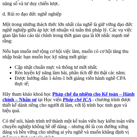
năng số và tư duy chiến lược.
d. Rủi ro đạo đức nghề nghiệp
Một trong những thách thức lớn nhất của nghề là giữ vững đạo đức
nghề nghiệp giữa áp lực lợi nhuận và tuân thủ pháp lý. Các vụ việc
gian lận báo cáo tài chính trong thời gian qua là lời nhắc mạnh mẽ
rằng:
Nếu bạn muốn mở rộng cơ hội việc làm, muốn có cơ hội tăng thu
nhập hoặc bạn muốn học kỹ năng mới giúp:
Cập nhật chuẩn mực và thông tư mới nhất;
Rèn luyện kỹ năng làm bài, phân tích đề thi thật các năm;
Được hướng dẫn 1-kèm-1 bởi giảng viên hành nghề CPA
thực tế;
Hãy tham khảo khoá học
Pháp chế đa nhiệm cho Kế toán – Hành
chính – Nhân sự
tại Học viện
Pháp chế ICA
– chương trình được
thiết kế dành riêng cho người đi làm, với lộ trình học tinh gọn và
hiệu quả.
Có thể nói, hành trình trở thành một kế toán viên hay kiểm toán viên
chuyên nghiệp không hề dễ dàng – nhưng đó là con đường xứng
đáng và bền vững cho những ai yêu nghề và muốn khẳng định vị