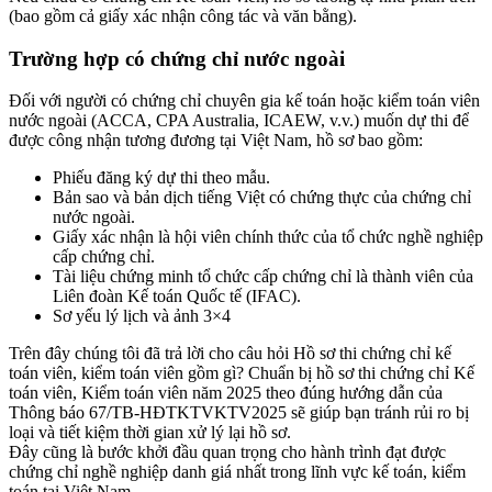
(bao gồm cả giấy xác nhận công tác và văn bằng).
Trường hợp có chứng chỉ nước ngoài
Đối với người có chứng chỉ chuyên gia kế toán hoặc kiểm toán viên
nước ngoài (ACCA, CPA Australia, ICAEW, v.v.) muốn dự thi để
được công nhận tương đương tại Việt Nam, hồ sơ bao gồm:
Phiếu đăng ký dự thi theo mẫu.
Bản sao và bản dịch tiếng Việt có chứng thực của chứng chỉ
nước ngoài.
Giấy xác nhận là hội viên chính thức của tổ chức nghề nghiệp
cấp chứng chỉ.
Tài liệu chứng minh tổ chức cấp chứng chỉ là thành viên của
Liên đoàn Kế toán Quốc tế (IFAC).
Sơ yếu lý lịch và ảnh 3×4
Trên đây chúng tôi đã trả lời cho câu hỏi Hồ sơ thi chứng chỉ kế
toán viên, kiểm toán viên gồm gì? Chuẩn bị hồ sơ thi chứng chỉ Kế
toán viên, Kiểm toán viên năm 2025 theo đúng hướng dẫn của
Thông báo 67/TB-HĐTKTVKTV2025 sẽ giúp bạn tránh rủi ro bị
loại và tiết kiệm thời gian xử lý lại hồ sơ.
Đây cũng là bước khởi đầu quan trọng cho hành trình đạt được
chứng chỉ nghề nghiệp danh giá nhất trong lĩnh vực kế toán, kiểm
toán tại Việt Nam.