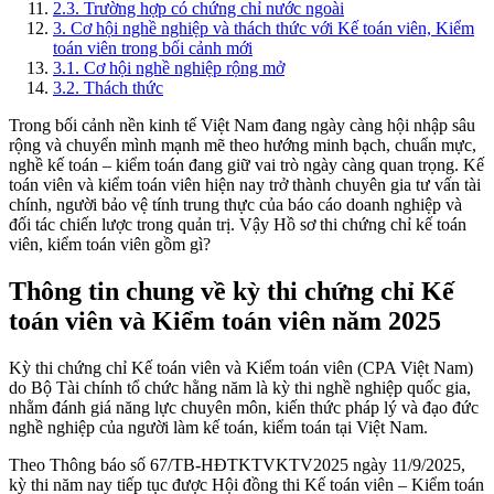
2.3
.
Trường hợp có chứng chỉ nước ngoài
3
.
Cơ hội nghề nghiệp và thách thức với Kế toán viên, Kiểm
toán viên trong bối cảnh mới
3.1
.
Cơ hội nghề nghiệp rộng mở
3.2
.
Thách thức
Trong bối cảnh nền kinh tế Việt Nam đang ngày càng hội nhập sâu
rộng và chuyển mình mạnh mẽ theo hướng minh bạch, chuẩn mực,
nghề kế toán – kiểm toán đang giữ vai trò ngày càng quan trọng. Kế
toán viên và kiểm toán viên hiện nay trở thành chuyên gia tư vấn tài
chính, người bảo vệ tính trung thực của báo cáo doanh nghiệp và
đối tác chiến lược trong quản trị. Vậy Hồ sơ thi chứng chỉ kế toán
viên, kiểm toán viên gồm gì?
Thông tin chung về kỳ thi chứng chỉ Kế
toán viên và Kiểm toán viên năm 2025
Kỳ thi chứng chỉ Kế toán viên và Kiểm toán viên (CPA Việt Nam)
do Bộ Tài chính tổ chức hằng năm là kỳ thi nghề nghiệp quốc gia,
nhằm đánh giá năng lực chuyên môn, kiến thức pháp lý và đạo đức
nghề nghiệp của người làm kế toán, kiểm toán tại Việt Nam.
Theo Thông báo số 67/TB-HĐTKTVKTV2025 ngày 11/9/2025,
kỳ thi năm nay tiếp tục được Hội đồng thi Kế toán viên – Kiểm toán