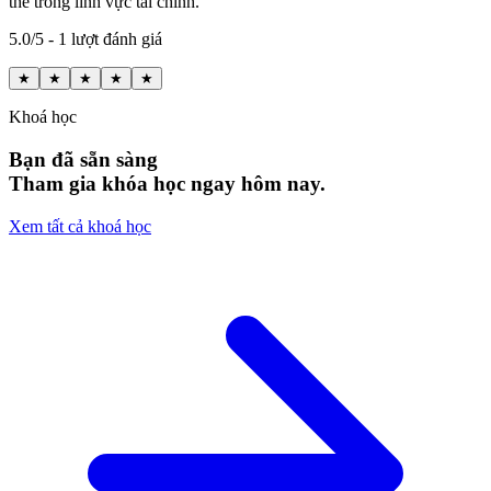
thế trong lĩnh vực tài chính.
5.0/5 - 1 lượt đánh giá
★
★
★
★
★
Khoá học
Bạn đã sẵn sàng
Tham gia khóa học ngay hôm nay.
Xem tất cả khoá học