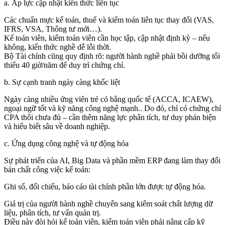
a. Áp lực cập nhật kiến thức liên tục
Các chuẩn mực kế toán, thuế và kiểm toán liên tục thay đổi (VAS,
IFRS, VSA, Thông tư mới…).
Kế toán viên, kiểm toán viên cần học tập, cập nhật định kỳ – nếu
không, kiến thức nghề dễ lỗi thời.
Bộ Tài chính cũng quy định rõ: người hành nghề phải bồi dưỡng tối
thiểu 40 giờ/năm để duy trì chứng chỉ.
b. Sự cạnh tranh ngày càng khốc liệt
Ngày càng nhiều ứng viên trẻ có bằng quốc tế (ACCA, ICAEW),
ngoại ngữ tốt và kỹ năng công nghệ mạnh.. Do đó, chỉ có chứng chỉ
CPA thôi chưa đủ – cần thêm năng lực phân tích, tư duy phản biện
và hiểu biết sâu về doanh nghiệp.
c. Ứng dụng công nghệ và tự động hóa
Sự phát triển của AI, Big Data và phần mềm ERP đang làm thay đổi
bản chất công việc kế toán:
Ghi sổ, đối chiếu, báo cáo tài chính phần lớn được tự động hóa.
Giá trị của người hành nghề chuyển sang kiểm soát chất lượng dữ
liệu, phân tích, tư vấn quản trị.
Điều này đòi hỏi kế toán viên, kiểm toán viên phải nâng cấp kỹ