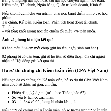
Bằng tốt nghiệp đại học hoặc sau đại học chuyên ngành: Kế toán,
Kiểm toán, Tài chính, Ngân hàng, Quản trị kinh doanh, Kinh tế…
Nếu không đúng chuyên ngành, phải nộp bảng điểm ghi rõ các học
phần:
Tài chính, Kế toán, Kiểm toán, Phân tích hoạt động tài chính,
Thuế…
– với tổng khối lượng học tập chiếm tối thiểu 7% toàn khóa.
Ảnh và phong bì nhận kết quả
03 ảnh màu 3×4 cm mới chụp (ghi họ tên, ngày sinh sau ảnh).
02 phong bì có dán tem, ghi rõ họ tên, số điện thoại, địa chỉ người
nhận để Hội đồng gửi kết quả thi.
Hồ sơ thi chứng chỉ Kiểm toán viên (CPA Việt Nam)
Nếu bạn đã có chứng chỉ Kế toán viên, hồ sơ dự thi CPA Việt Nam
năm 2025 sẽ được rút gọn, chỉ cần:
Phiếu đăng ký dự thi (mẫu theo Thông báo 67).
Sơ yếu lý lịch có xác nhận.
03 ảnh 3×4 và 02 phong bì nhận kết quả.
Nếu chưa có chứng chỉ Kế toán viên, hồ sơ tương tự như phần trên