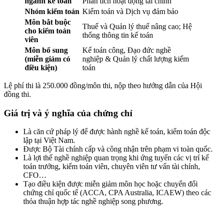
ngành kế toán
Phân tích hoạt động tài chính
Nhóm kiểm toán
Kiểm toán và Dịch vụ đảm bảo
Môn bắt buộc
Thuế và Quản lý thuế nâng cao; Hệ
cho kiểm toán
thống thông tin kế toán
viên
Môn bổ sung
Kế toán công, Đạo đức nghề
(miễn giảm có
nghiệp & Quản lý chất lượng kiểm
điều kiện)
toán
Lệ phí thi là 250.000 đồng/môn thi, nộp theo hướng dẫn của Hội
đồng thi.
Giá trị và ý nghĩa của chứng chỉ
Là căn cứ pháp lý để được hành nghề kế toán, kiểm toán độc
lập tại Việt Nam.
Được Bộ Tài chính cấp và công nhận trên phạm vi toàn quốc.
Là lợi thế nghề nghiệp quan trọng khi ứng tuyển các vị trí kế
toán trưởng, kiểm toán viên, chuyên viên tư vấn tài chính,
CFO…
Tạo điều kiện được miễn giảm môn học hoặc chuyển đổi
chứng chỉ quốc tế (ACCA, CPA Australia, ICAEW) theo các
thỏa thuận hợp tác nghề nghiệp song phương.