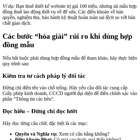
Ví dụ:
Bạn thuê thiết kế website trị giá 100 triệu, nhưng tải mẫu hợp
đồng thuê lao động thời vụ về để sửa. Các điều khoản về bản
quyền, nghiệm thu, bảo hành kỹ thuật hoàn toàn sai lệch so với bản
chất giao dịch.
Các bước “hóa giải” rủi ro khi dùng hợp
đồng mẫu
Nếu bắt buộc phải dùng hợp đồng mẫu để tham khảo, hãy thực hiện
quy trình sau:
Kiểm tra tư cách pháp lý đối tác
Đừng chỉ điền tên vào chỗ trống. Hãy yêu cầu đối tác cung cấp
Giấy phép kinh doanh, CCCD người đại diện để điền chính xác vào
phần “Thông tin các bên”.
Đọc hiểu – Đừng chỉ đọc lướt
Hãy đọc từng câu chữ, đặc biệt là các mục:
Quyền và Nghĩa vụ:
Xem có cân bằng không?
Điều khoản Phạt:
Có quá cao hoặc quá thấp không?