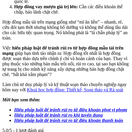
quốc tế.
Hợp đồng vay mượn giá trị lớn:
Cần các điều khoản thế
chấp, bảo lãnh chặt chẽ.
Hợp đồng mẫu tải trên mạng giống như “mì ăn liền” – nhanh, rẻ,
cứu đói tạm thời nhưng không bổ dưỡng và không thể dùng lâu dài
cho các bữa tiệc quan trọng. Nó không phải là “lá chắn pháp lý” an
toàn.
Việc
hiểu pháp luật để tránh rủi ro từ hợp đồng mẫu tải trên
mạng
giúp bạn tỉnh táo nhận ra: Hợp đồng tốt nhất là hợp đồng
được soạn thảo dựa trên chính ý chí và hoàn cảnh của bạn. Thay vì
phụ thuộc vào những bản mẫu trôi nổi, rủi ro cao, tại sao bạn không
tự trang bị cho mình kỹ năng xây dựng những bản hợp đồng chặt
chẽ, “bất khả xâm phạm”?
Làm chủ tư duy pháp lý và kỹ thuật soạn thảo chuyên nghiệp ngay
hôm nay với
Khoá học hợp đồng: Thiết kế, Soạn thảo và Rà soát
Mời bạn xem thêm:
Hiểu pháp luật để tránh rủi ro từ điều khoản phạt vi phạm
Hiểu pháp luật để tránh rủi ro khi tuyển dụng
Hiểu pháp luật để tránh rủi ro từ điều khoản thanh toán
5.0/5 - 1 lượt đánh giá