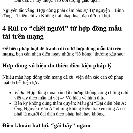
Đất đai…) tùy thuộc vào đối tượng giao dịch.
Nguyên tắc vàng: Hợp đồng phải đảm bảo sự Tự nguyện – Bình
đẳng – Thiện chí và Không trái pháp luật, đạo đức xã hội.
4 Rủi ro “chết người” từ hợp đồng mẫu
tải trên mạng
Để
hiểu pháp luật để tránh rủi ro từ hợp đồng mẫu tải trên
mạng
, bạn cần nhận diện ngay những “lỗ hổng” thường gặp sau:
Hợp đồng vô hiệu do thiếu điều kiện pháp lý
Nhiều mẫu hợp đồng trên mạng đã cũ, viện dẫn các căn cứ pháp
luật đã hết hiệu lực.
Ví dụ:
Hợp đồng mua bán đất nhưng không công chứng (chỉ
viết tay theo mẫu tải về) -> Vô hiệu về hình thức.
Bên ký không đúng thẩm quyền: Mẫu ghi “Đại diện bên A:
Ông Nguyễn Văn A” nhưng không kiểm tra xem ông A có
phải là người đại diện theo pháp luật hay không.
Điều khoản bất lợi, “gài bẫy” ngầm