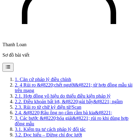
Thanh Loan
Sơ đồ bài viết
1
.
Căn cứ pháp lý điều chỉnh
2
.
4 Rủi ro &#8220;chết người&#8221; từ hợp đồng mẫu tải
trên mạng
2.1
.
Hợp đồng vô hiệu do thiếu điều kiện pháp lý
2.2
.
Điều khoản bất lợi, &#8220;gài bẫy&#8221; ngầm
2.3
.
Rủi ro từ chữ ký điện tử/Scan
2.4
.
&#8220;Râu ông nọ cắm cằm bà kia&#8221;
3
.
Các bước &#8220;hóa giải&#8221; rủi ro khi dùng hợp
đồng mẫu
3.1
.
Kiểm tra tư cách pháp lý đối tác
3.2
.
Đọc hiểu – Đừng chỉ đọc lướt