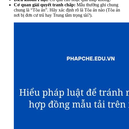
Cơ quan giải quyết tranh chấp:
Mẫu thường ghi chung
chung là “Tòa án”. Hãy xác định rõ là Tòa án nào (Tòa án
nơi bị đơn cư trú hay Trung tâm trọng tài?).