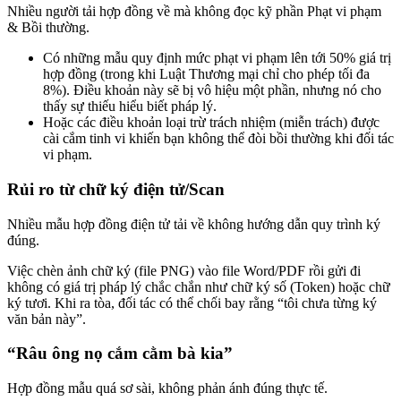
Nhiều người tải hợp đồng về mà không đọc kỹ phần Phạt vi phạm
& Bồi thường.
Có những mẫu quy định mức phạt vi phạm lên tới 50% giá trị
hợp đồng (trong khi Luật Thương mại chỉ cho phép tối đa
8%). Điều khoản này sẽ bị vô hiệu một phần, nhưng nó cho
thấy sự thiếu hiểu biết pháp lý.
Hoặc các điều khoản loại trừ trách nhiệm (miễn trách) được
cài cắm tinh vi khiến bạn không thể đòi bồi thường khi đối tác
vi phạm.
Rủi ro từ chữ ký điện tử/Scan
Nhiều mẫu hợp đồng điện tử tải về không hướng dẫn quy trình ký
đúng.
Việc chèn ảnh chữ ký (file PNG) vào file Word/PDF rồi gửi đi
không có giá trị pháp lý chắc chắn như chữ ký số (Token) hoặc chữ
ký tươi. Khi ra tòa, đối tác có thể chối bay rằng “tôi chưa từng ký
văn bản này”.
“Râu ông nọ cắm cằm bà kia”
Hợp đồng mẫu quá sơ sài, không phản ánh đúng thực tế.