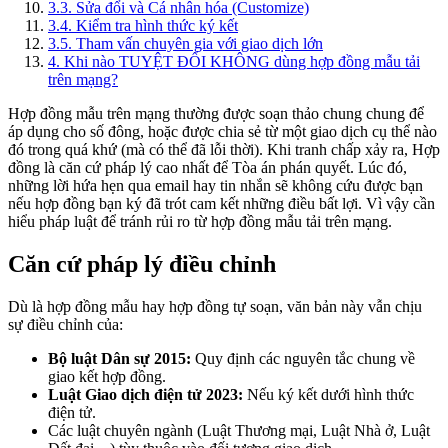
3.3
.
Sửa đổi và Cá nhân hóa (Customize)
3.4
.
Kiểm tra hình thức ký kết
3.5
.
Tham vấn chuyên gia với giao dịch lớn
4
.
Khi nào TUYỆT ĐỐI KHÔNG dùng hợp đồng mẫu tải
trên mạng?
Hợp đồng mẫu trên mạng thường được soạn thảo chung chung để
áp dụng cho số đông, hoặc được chia sẻ từ một giao dịch cụ thể nào
đó trong quá khứ (mà có thể đã lỗi thời). Khi tranh chấp xảy ra, Hợp
đồng là căn cứ pháp lý cao nhất để Tòa án phán quyết. Lúc đó,
những lời hứa hẹn qua email hay tin nhắn sẽ không cứu được bạn
nếu hợp đồng bạn ký đã trót cam kết những điều bất lợi. Vì vậy cần
hiểu pháp luật để tránh rủi ro từ hợp đồng mẫu tải trên mạng.
Căn cứ pháp lý điều chỉnh
Dù là hợp đồng mẫu hay hợp đồng tự soạn, văn bản này vẫn chịu
sự điều chỉnh của:
Bộ luật Dân sự 2015:
Quy định các nguyên tắc chung về
giao kết hợp đồng.
Luật Giao dịch điện tử 2023:
Nếu ký kết dưới hình thức
điện tử.
Các luật chuyên ngành (Luật Thương mại, Luật Nhà ở, Luật