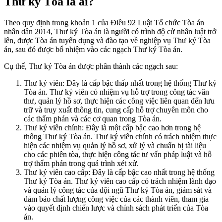
Thư ký Tòa là ai?
Theo quy định trong khoản 1 của Điều 92 Luật Tổ chức Tòa án
nhân dân 2014, Thư ký Tòa án là người có trình độ cử nhân luật trở
lên, được Tòa án tuyển dụng và đào tạo về nghiệp vụ Thư ký Tòa
án, sau đó được bổ nhiệm vào các ngạch Thư ký Tòa án.
Cụ thể, Thư ký Tòa án được phân thành các ngạch sau:
Thư ký viên: Đây là cấp bậc thấp nhất trong hệ thống Thư ký
Tòa án. Thư ký viên có nhiệm vụ hỗ trợ trong công tác văn
thư, quản lý hồ sơ, thực hiện các công việc liên quan đến lưu
trữ và truy xuất thông tin, cung cấp hỗ trợ chuyên môn cho
các thẩm phán và các cơ quan trong Tòa án.
Thư ký viên chính: Đây là một cấp bậc cao hơn trong hệ
thống Thư ký Tòa án. Thư ký viên chính có trách nhiệm thực
hiện các nhiệm vụ quản lý hồ sơ, xử lý và chuẩn bị tài liệu
cho các phiên tòa, thực hiện công tác tư vấn pháp luật và hỗ
trợ thẩm phán trong quá trình xét xử.
Thư ký viên cao cấp: Đây là cấp bậc cao nhất trong hệ thống
Thư ký Tòa án. Thư ký viên cao cấp có trách nhiệm lãnh đạo
và quản lý công tác của đội ngũ Thư ký Tòa án, giám sát và
đảm bảo chất lượng công việc của các thành viên, tham gia
vào quyết định chiến lược và chính sách phát triển của Tòa
án.