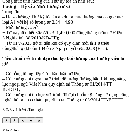
Công thức tính lương của Thư ký tòa án như sau:
Lương = Hệ số x Mức lương cơ sở
Trong đó:
– Hệ số lương: Thư ký tòa án áp dụng mức lương của công chức
loại A1 với hệ số lương từ 2.34 – 4.98
– Mức lương cơ sở:
+ Từ nay đến hết 30/6/2023: 1,490,000 đồng/tháng (căn cứ Điều
3 Nghị định 38/2019/NĐ-CP);
+ Từ 01/7/2023 trở đi đến khi có quy định mới là 1,8 triệu
đồng/tháng (khoản 1 Điều 3 Nghị quyết 69/2022/QH15).
Tiêu chuẩn về trình đạo đào tạo bồi dưỡng của thư ký viên
là
gì?
– Có bằng tốt nghiệp Cử nhân luật trở lên;
– Có chứng chỉ ngoại ngữ trình độ tương đương bậc 1 khung năng
lực ngoại ngữ Việt Nam quy định tại Thông tư 01/2014/TT-
BGDĐT;
– Có chứng chỉ tin học với trình độ đạt chuẩn kỹ năng sử dụng công
nghệ thông tin cơ bản quy định tại Thông tư 03/2014/TT-BTTTT.
5.0/5 - 1 lượt đánh giá
★
★
★
★
★
Khoá học