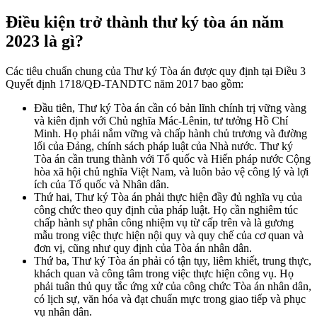
Điều kiện trở thành thư ký tòa án năm
2023 là gì?
Các tiêu chuẩn chung của Thư ký Tòa án được quy định tại Điều 3
Quyết định 1718/QĐ-TANDTC năm 2017 bao gồm:
Đầu tiên, Thư ký Tòa án cần có bản lĩnh chính trị vững vàng
và kiên định với Chủ nghĩa Mác-Lênin, tư tưởng Hồ Chí
Minh. Họ phải nắm vững và chấp hành chủ trương và đường
lối của Đảng, chính sách pháp luật của Nhà nước. Thư ký
Tòa án cần trung thành với Tổ quốc và Hiến pháp nước Cộng
hòa xã hội chủ nghĩa Việt Nam, và luôn bảo vệ công lý và lợi
ích của Tổ quốc và Nhân dân.
Thứ hai, Thư ký Tòa án phải thực hiện đầy đủ nghĩa vụ của
công chức theo quy định của pháp luật. Họ cần nghiêm túc
chấp hành sự phân công nhiệm vụ từ cấp trên và là gương
mẫu trong việc thực hiện nội quy và quy chế của cơ quan và
đơn vị, cũng như quy định của Tòa án nhân dân.
Thứ ba, Thư ký Tòa án phải có tận tụy, liêm khiết, trung thực,
khách quan và công tâm trong việc thực hiện công vụ. Họ
phải tuân thủ quy tắc ứng xử của công chức Tòa án nhân dân,
có lịch sự, văn hóa và đạt chuẩn mực trong giao tiếp và phục
vụ nhân dân.