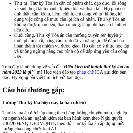
Thứ tư, Thư ký Tòa án cần có phẩm chất, đạo đức, lối sống
và sinh hoạt lành mạnh, khiêm tốn và đoàn kết. Họ phải có
tinh thần cần, kiệm, liêm, chính, chí công vô tư, không lợi
dụng việc công để mưu cầu lợi ích cá nhân. Thư ký Tòa án
không được quan liêu, tham nhũng, lãng phí hay có hành vi
tiêu cực.
Cuối cùng, Thư ký Tòa án cần thường xuyên rèn luyện ý
thức phẩm chất, nâng cao trình độ và năng lực để đảm bảo
hoàn thành tốt nhiệm vụ được giao. Họ cần có ý thức học tập
và không ngừng nâng cao trình độ để đáp ứng yêu cầu công
việc.
Trên đây là nội dung về vấn đề “
Điều kiện trở thành thư ký tòa án
năm 2023 là gì?
” mà Học viện đào tạo
pháp chế
ICA gửi đến bạn
đọc. Hy vọng bài viết hữu ích với bạn đọc.
Câu hỏi thường gặp:
Lương Thư ký tòa hiện nay là bao nhiêu?
Thư ký tòa án được áp dụng theo bảng lương chuyên môn, nghiệp
vụ ngành tòa án, ngành kiểm sát ban hành kèm theo Nghị quyết
730/2004/NQ-UBTVQH11, theo đó Thư ký tòa án áp dụng mức
lương của công chức loại A1.