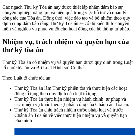
Các ngạch Thư ký Tòa án này được thiết lập nhằm đảm bảo sự
chuyên nghiệp, năng lực và hiệu quả trong việc hỗ trợ và quản lý
công tác của Tòa án. Đồng thời, việc đào tạo và bổ nhiệm theo quy
định cũng đảm bảo rằng Thư ký Tòa án sẽ có đủ kiến thức chuyên
môn và nghiệp vụ phục vụ tốt cho hoạt động của hệ thống tư pháp.
Nhiệm vụ, trách nhiệm và quyền hạn của
thư ký tòa án
Thư ký Tòa án có nhiệm vụ và quyền hạn được quy định trong Luật
tổ chức tòa án và Bộ Luật Hình sự. Cụ thể:
Theo Luật tổ chức tòa án:
Thư ký Tòa án làm Thư ký phiên tòa và thực hiện các hoạt
động tố tụng theo quy định của luật tố tụng.
Thư ký Tòa án thực hiện nhiệm vụ hành chính, tư pháp và
các nhiệm vụ khác theo sự phân công của Chánh án Tòa án.
Thư ký Tòa án chịu trách nhiệm trước pháp luật và trước
Chánh án Tòa án về việc thực hiện nhiệm vụ và quyền hạn
của mình.