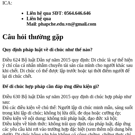
ICA:
Liên hệ qua
S
ĐT
:
0564.646.646
Liên hệ qua
Mail
:
phapche.edu.vn@gmail.com
Câu hỏi thường gặp
Quy định pháp luật về di chúc như thế nào?
Điều 624 Bộ luật Dân sự năm 2015 quy định: Di chúc là sự thể hiện
ý chí của cá nhân nhằm chuyển tài sản của mình cho người khác sau
khi chết. Di chúc có thể được lập trước hoặc tại thời điểm người để
lại di chúc chết.
Để di chúc hợp pháp cần đáp ứng điều kiện gì?
Điều 630 Bộ luật Dân sự năm 2015 quy định di chúc hợp pháp như
sau:
Đủ các điều kiện về chủ thể: Người lập di chúc minh mẫn, sáng suốt
trong khi lập di chúc; không bị lừa dối, đe dọa hoặc cưỡng ép;
Điều kiện về nội dung: không trái pháp luật, đạo đức xã hội;
Điều kiện về hình thức: không trái quy định của pháp luật, đáp ứng
các yêu cầu khi rơi vào trường hợp đặc biệt (xem thêm nội dung bên
dưới). Di chúc bằng văn bản không có công chứng, chứng thực chỉ