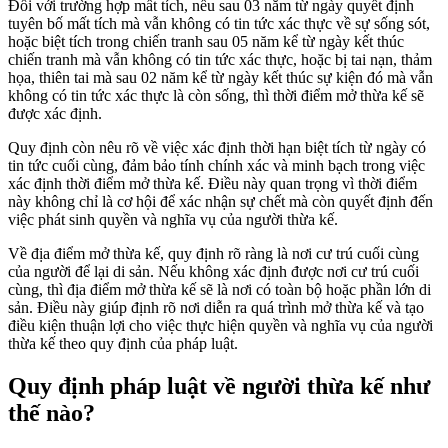
Đối với trường hợp mất tích, nếu sau 03 năm từ ngày quyết định
tuyên bố mất tích mà vẫn không có tin tức xác thực về sự sống sót,
hoặc biệt tích trong chiến tranh sau 05 năm kể từ ngày kết thúc
chiến tranh mà vẫn không có tin tức xác thực, hoặc bị tai nạn, thảm
họa, thiên tai mà sau 02 năm kể từ ngày kết thúc sự kiện đó mà vẫn
không có tin tức xác thực là còn sống, thì thời điểm mở thừa kế sẽ
được xác định.
Quy định còn nêu rõ về việc xác định thời hạn biệt tích từ ngày có
tin tức cuối cùng, đảm bảo tính chính xác và minh bạch trong việc
xác định thời điểm mở thừa kế. Điều này quan trọng vì thời điểm
này không chỉ là cơ hội để xác nhận sự chết mà còn quyết định đến
việc phát sinh quyền và nghĩa vụ của người thừa kế.
Về địa điểm mở thừa kế, quy định rõ ràng là nơi cư trú cuối cùng
của người để lại di sản. Nếu không xác định được nơi cư trú cuối
cùng, thì địa điểm mở thừa kế sẽ là nơi có toàn bộ hoặc phần lớn di
sản. Điều này giúp định rõ nơi diễn ra quá trình mở thừa kế và tạo
điều kiện thuận lợi cho việc thực hiện quyền và nghĩa vụ của người
thừa kế theo quy định của pháp luật.
Quy định pháp luật về người thừa kế như
thế nào?