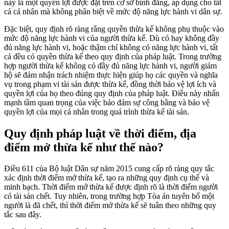
này là một quyền lợi được đặt trên cơ sở bình đẳng, áp dụng cho tất
cả cá nhân mà không phân biệt về mức độ năng lực hành vi dân sự.
Đặc biệt, quy định rõ ràng rằng quyền thừa kế không phụ thuộc vào
mức độ năng lực hành vi của người thừa kế. Dù có hay không đầy
đủ năng lực hành vi, hoặc thậm chí không có năng lực hành vi, tất
cả đều có quyền thừa kế theo quy định của pháp luật. Trong trường
hợp người thừa kế không có đầy đủ năng lực hành vi, người giám
hộ sẽ đảm nhận trách nhiệm thực hiện giúp họ các quyền và nghĩa
vụ trong phạm vi tài sản được thừa kế, đồng thời bảo vệ lợi ích và
quyền lợi của họ theo đúng quy định của pháp luật. Điều này nhấn
mạnh tầm quan trọng của việc bảo đảm sự công bằng và bảo vệ
quyền lợi của mọi cá nhân trong quá trình thừa kế tài sản.
Quy định pháp luật về thời điểm, địa
điểm mở thừa kế như thế nào?
Điều 611 của Bộ luật Dân sự năm 2015 cung cấp rõ ràng quy tắc
xác định thời điểm mở thừa kế, tạo ra những quy định cụ thể và
minh bạch. Thời điểm mở thừa kế được định rõ là thời điểm người
có tài sản chết. Tuy nhiên, trong trường hợp Tòa án tuyên bố một
người là đã chết, thì thời điểm mở thừa kế sẽ tuân theo những quy
tắc sau đây.