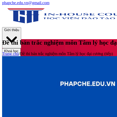
phapche.edu.vn@gmail.com
Giới thiệu
Đề thi bán trắc nghiệm môn Tâm lý học đại
Khoá học
Trang chủ
/
Đề thi bán trắc nghiệm môn Tâm lý học đại cương (tiếp)
Thư viện
Tin tức và Hoạt động
Tuyển sinh
Liên hệ