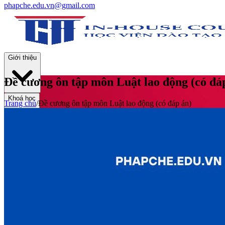
phapche.edu.vn@gmail.com
Giới thiệu
Đề cương ôn tập môn Luật lao động (có đá
Khoá học
Trang chủ
/
Đề cương ôn tập môn Luật lao động (có đáp án)
Thư viện
Tin tức và Hoạt động
Tuyển sinh
Liên hệ