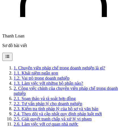
Thanh Loan
Sơ đồ bài viết
1
.
Chuyên viên pháp chế trong doanh nghiệp là gì?
1.1
.
Khái niệm ngắn gọn
1.2
.
Vai trò trong doanh nghiệp
1.3
.
Làm việc với những bộ phận nào?
2
.
Công việc chính của chuyên viên pháp chế trong doanh
nghiệp
2.1
.
Soạn thảo và rà soát hợp đồng
2.2
.
Tư vấn pháp lý cho doanh nghiệp
2.3
.
Kiểm tra tính pháp lý của hồ sơ và văn bản
2.4
.
Theo dõi và cập nhật quy định pháp luật mới
2.5
.
Giải quyết tranh chấp và xử lý vi phạm
2.6
.
Làm việc với cơ quan nhà nước