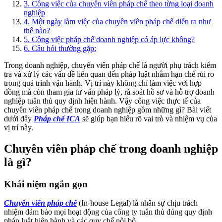
3
.
Công việc của chuyên viên pháp chế theo từng loại doanh
nghiệp
4
.
Một ngày làm việc của chuyên viên pháp chế diễn ra như
thế nào?
5
.
Công việc pháp chế doanh nghiệp có áp lực không?
6
.
Câu hỏi thường gặp:
Trong doanh nghiệp, chuyên viên pháp chế là người phụ trách kiểm
tra và xử lý các vấn đề liên quan đến pháp luật nhằm hạn chế rủi ro
trong quá trình vận hành. Vị trí này không chỉ làm việc với hợp
đồng mà còn tham gia tư vấn pháp lý, rà soát hồ sơ và hỗ trợ doanh
nghiệp tuân thủ quy định hiện hành. Vậy công việc thực tế của
chuyên viên pháp chế trong doanh nghiệp gồm những gì? Bài viết
dưới đây
Pháp chế ICA
sẽ giúp bạn hiểu rõ vai trò và nhiệm vụ của
vị trí này.
Chuyên viên pháp chế trong doanh nghiệp
là gì?
Khái niệm ngắn gọn
Chuyên viên pháp chế
(In-house Legal) là nhân sự chịu trách
nhiệm đảm bảo mọi hoạt động của công ty tuân thủ đúng quy định
pháp luật hiện hành và các quy chế nội bộ.