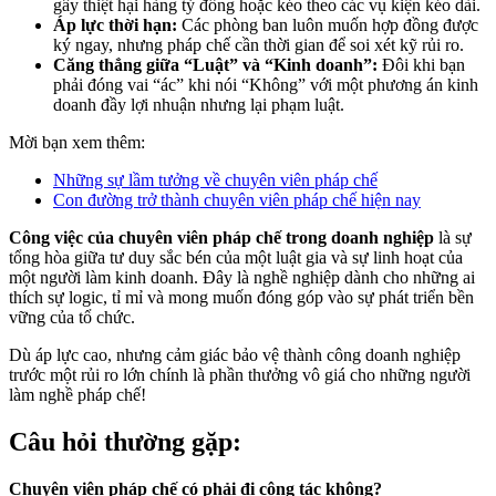
gây thiệt hại hàng tỷ đồng hoặc kéo theo các vụ kiện kéo dài.
Áp lực thời hạn:
Các phòng ban luôn muốn hợp đồng được
ký ngay, nhưng pháp chế cần thời gian để soi xét kỹ rủi ro.
Căng thẳng giữa “Luật” và “Kinh doanh”:
Đôi khi bạn
phải đóng vai “ác” khi nói “Không” với một phương án kinh
doanh đầy lợi nhuận nhưng lại phạm luật.
Mời bạn xem thêm:
Những sự lầm tưởng về chuyên viên pháp chế
Con đường trở thành chuyên viên pháp chế hiện nay
Công việc của chuyên viên pháp chế trong doanh nghiệp
là sự
tổng hòa giữa tư duy sắc bén của một luật gia và sự linh hoạt của
một người làm kinh doanh. Đây là nghề nghiệp dành cho những ai
thích sự logic, tỉ mỉ và mong muốn đóng góp vào sự phát triển bền
vững của tổ chức.
Dù áp lực cao, nhưng cảm giác bảo vệ thành công doanh nghiệp
trước một rủi ro lớn chính là phần thưởng vô giá cho những người
làm nghề pháp chế!
Câu hỏi thường gặp:
Chuyên viên pháp chế có phải đi công tác không?