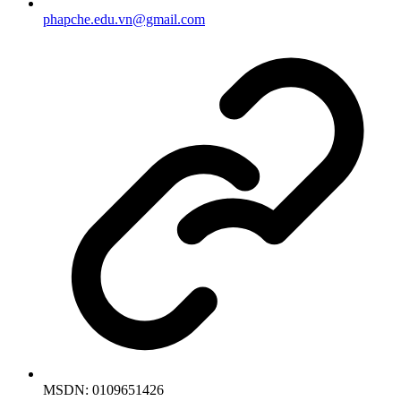
phapche.edu.vn@gmail.com
MSDN:
0109651426