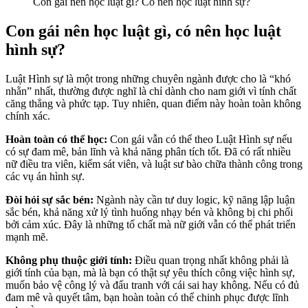
Con gái nên học luật gì? Có nên học luật hình sự?
Con gái nên học luật gì, có nên học luật
hình sự?
Luật Hình sự là một trong những chuyên ngành được cho là “khó
nhằn” nhất, thường được nghĩ là chỉ dành cho nam giới vì tính chất
căng thẳng và phức tạp. Tuy nhiên, quan điểm này hoàn toàn không
chính xác.
Hoàn toàn có thể học:
Con gái vẫn có thể theo Luật Hình sự nếu
có sự đam mê, bản lĩnh và khả năng phân tích tốt. Đã có rất nhiều
nữ điều tra viên, kiểm sát viên, và luật sư bào chữa thành công trong
các vụ án hình sự.
Đòi hỏi sự sắc bén:
Ngành này cần tư duy logic, kỹ năng lập luận
sắc bén, khả năng xử lý tình huống nhạy bén và không bị chi phối
bởi cảm xúc. Đây là những tố chất mà nữ giới vẫn có thể phát triển
mạnh mẽ.
Không phụ thuộc giới tính:
Điều quan trọng nhất không phải là
giới tính của bạn, mà là bạn có thật sự yêu thích công việc hình sự,
muốn bảo vệ công lý và đấu tranh với cái sai hay không. Nếu có đủ
đam mê và quyết tâm, bạn hoàn toàn có thể chinh phục được lĩnh