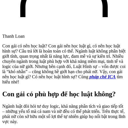
Thanh Loan
Con gái có nên học luật? Con gái nên học luật gì, có nên học luật
hình sự? Câu trả lời là hoàn toàn có thể. Ngành luật không phân biệt
giới tính, quan trọng nhất là năng lực, đam mê và sự kiên trì. Nhiều
chuyên ngành trong luật phù hợp với khả năng mềm mại, tinh tế và
logic của nữ giới. Nhưng bên cạnh đó, Luật Hình sự – vốn được coi
là “khó nhằn” – cũng không hề giới hạn cho phái nữ. Vậy, con gái
nên học luật gì? Có nên học luật hình sự? Cùng
pháp chế ICA
tìm
hiểu nhé!
Con gái có phù hợp để học luật không?
Ngành luật đòi hỏi tư duy logic, khả năng phân tích và giao tiếp tốt
– những yếu tố mà cả nam và nữ đều có thể phát triển. Trên thực tế,
phái nữ còn sở hữu một số lợi thế tự nhiên giúp họ nổi bật trong lĩnh
vực này.