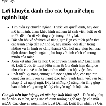
vực này.
Lời khuyên dành cho các bạn nữ chọn
ngành luật
Tìm hiểu kỹ chuyên ngành: Trước khi quyết định, hãy đọc
mô tả ngành, tham khảo kinh nghiệm từ sinh viên, luật sư đi
trước để hiểu rõ về công việc trong tương lai.
Đặt câu hỏi về sở thích và năng lực: Bạn có thích phân tích
các tranh chấp dân sự nhỏ lẻ, hay muốn “đối đầu” trong
những vụ án hình sự căng thẳng? Câu hỏi này giúp bạn xác
định được chuyên ngành phù hợp với tính cách và mong
muốn của mình.
Xem xét nhu cầu xã hội: Các chuyên ngành như Luật Kinh
tế, Luật Quốc tế, Luật Hôn nhân & Gia đình hiện đang có
nhu cầu cao về nhân lực, mở ra nhiều cơ hội việc làm.
Phát triển kỹ năng chung: Dù học ngành nào, các bạn nữ
cũng cần rèn luyện kỹ năng giao tiếp, tranh luận, viết văn bản
pháp lý và ngoại ngữ. Đây là những kỹ năng nền tảng giúp
bạn thành công trong bất kỳ chuyên ngành luật nào.
Con gái nên học luật gì, có nên học luật hình sự?
– Điều này phụ
thuộc vào sở thích, năng lực và định hướng nghề nghiệp của mỗi
người. Các chuyên ngành như Luật Dân sự, Luật Hôn nhân và Gia