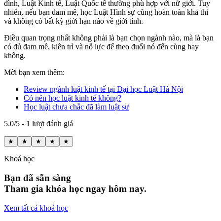
đình, Luật Kinh tế, Luật Quốc tế thường phù hợp với nữ giới. Tuy
nhiên, nếu bạn đam mê, học Luật Hình sự cũng hoàn toàn khả thi
và không có bất kỳ giới hạn nào về giới tính.
Điều quan trọng nhất không phải là bạn chọn ngành nào, mà là bạn
có đủ đam mê, kiên trì và nỗ lực để theo đuổi nó đến cùng hay
không.
Mời bạn xem thêm:
Review ngành luật kinh tế tại Đại học Luật Hà Nội
Có nên học luật kinh tế không?
Học luật chưa chắc đã làm luật sư
5.0/5 - 1 lượt đánh giá
★
★
★
★
★
Khoá học
Bạn đã sẵn sàng
Tham gia khóa học ngay hôm nay.
Xem tất cả khoá học