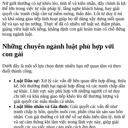
Nữ giới thường có sự khéo léo, tinh tế và kiên nhẫn, đây chính là lợi
thế lớn trong việc tư vấn pháp lý, lắng nghe khách hàng, hay giải
quyết các tranh chấp cần sự mềm mỏng, thấu đáo. Lối tư duy tỉ mỉ
và khả năng giao tiếp linh hoạt giúp họ dễ dàng xây dựng mối quan
hệ và tạo sự tin tưởng. Thực tế đã có nhiều nữ luật sư, thẩm phán,
giảng viên luật nổi tiếng, khẳng định con gái hoàn toàn có chỗ đứng
trong ngành luật.
Những chuyên ngành luật phù hợp với
con gái
Dưới đây là một số lựa chọn được nhiều bạn nữ quan tâm và theo
đuổi thành công:
Luật Dân sự:
Xử lý các vấn đề liên quan đến hợp đồng, thừa
kế, bồi thường thiệt hại ngoài hợp đồng và các tranh chấp dân
sự khác. Lĩnh vực này phù hợp với những người có tư duy
chi tiết và khả năng giao tiếp khéo léo để thương lượng và
giải quyết các mâu thuẫn cá nhân.
Luật Hôn nhân và Gia đình:
Giải quyết các vấn đề như
tranh chấp ly hôn, quyền nuôi con, phân chia tài sản sau hôn
nhân. Con gái thường có lợi thế về sự thấu hiểu tâm lý, tinh tế
và sự cảm thông khi làm việc trong lĩnh vực này, giúp giải
quyết các vụ việc nhạy cảm một cách êm đẹp.