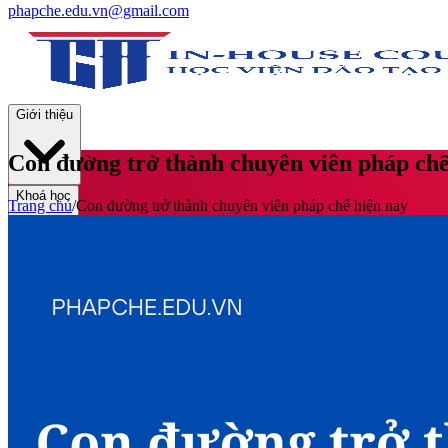
phapche.edu.vn@gmail.com
Giới thiệu
Con đường trở thành chuyên viên pháp chế
Khoá học
Trang chủ
/
Con đường trở thành chuyên viên pháp chế hiện nay
Thư viện
Tin tức và Hoạt động
Tuyển sinh
Liên hệ