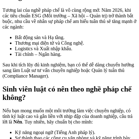
Tương lai của nghề pháp chế là vô cùng rộng mở. Năm 2026, khi
các tiêu chuẩn ESG (Môi trường – Xã hội – Quản trị) trở thành bắt
buộc, nhu cầu về nhân sự pháp chế am hiểu tuân thủ sẽ tăng mạnh ở
các ngành:
Bất động sản và Hạ tầng.
Thương mại điện tử và Công nghệ.
Logistics và Xuất nhập khẩu.
Tài chính – Ngân hàng.
Sau khi tích lũy đủ kinh nghiệm, bạn có thể dễ dàng chuyển hướng
sang làm Luật sư tư vấn chuyên nghiệp hoặc Quản lý tuân thủ
(Compliance Manager).
Sinh viên luật có nên theo nghề pháp chế
không?
Nếu bạn mong muốn một môi trường làm việc chuyên nghiệp, có
tính kỷ luật cao và gắn liền với nhịp đập của doanh nghiệp, câu trả
lời là
Nên
. Tuy nhiên, hãy chuẩn bị cho mình:
Kỹ năng ngoại ngữ (Tiếng Anh pháp lý).
Sự thành thạo các công cụ văn phòng và kỹ năng trình bày.