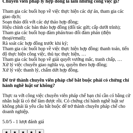
Chuyên viên pháp lý hợp đồng là làm những công việc gì?
Tham gia các buổi họp về việc thực hiện các dự án, tham gia các
giao dịch;
Soạn thảo đối với các dự thảo hợp đồng;
Hiệu chỉnh các bản thảo hợp đồng (đối tác gửi; cấp dưới trình);
Tham gia các buổi họp đàm phán/trao đổi đàm phán (điện
thoại/email);
Rà soát các hợp đồng trước khi ký;
Tham gia các buổi họp về việc thực hiện hợp đồng: thanh toán, tiến
độ thực hiện công việc, thủ tục thực hiện, …
Tham gia các buổi họp về giải quyết vướng mắc, tranh chấp, …
Xử lý việc chuyển giao nghĩa vụ, quyền theo hợp đồng;
Xử lý việc thanh lý, chấm dứt hợp đồng.
Để trở thành chuyên viên pháp chế bắt buộc phải có chứng chỉ
hành nghề luật sư
không?
Thực ra với công việc chuyên viên pháp chế bạn chỉ cần có bằng cử
nhân luật là có thể làm được rồi. Có chứng chỉ hành nghề luật sư
không phải là yêu cầu bắt buộc để trở thành chuyên pháp chế cho
doanh nghiệp.
5.0/5 - 1 lượt đánh giá
★
★
★
★
★