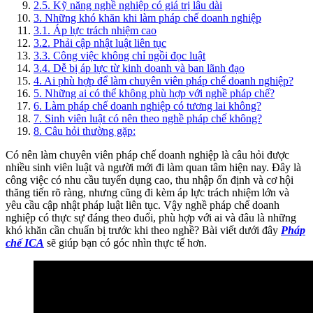
2.5
.
Kỹ năng nghề nghiệp có giá trị lâu dài
3
.
Những khó khăn khi làm pháp chế doanh nghiệp
3.1
.
Áp lực trách nhiệm cao
3.2
.
Phải cập nhật luật liên tục
3.3
.
Công việc không chỉ ngồi đọc luật
3.4
.
Dễ bị áp lực từ kinh doanh và ban lãnh đạo
4
.
Ai phù hợp để làm chuyên viên pháp chế doanh nghiệp?
5
.
Những ai có thể không phù hợp với nghề pháp chế?
6
.
Làm pháp chế doanh nghiệp có tương lai không?
7
.
Sinh viên luật có nên theo nghề pháp chế không?
8
.
Câu hỏi thường gặp:
Có nên làm chuyên viên pháp chế doanh nghiệp là câu hỏi được
nhiều sinh viên luật và người mới đi làm quan tâm hiện nay. Đây là
công việc có nhu cầu tuyển dụng cao, thu nhập ổn định và cơ hội
thăng tiến rõ ràng, nhưng cũng đi kèm áp lực trách nhiệm lớn và
yêu cầu cập nhật pháp luật liên tục. Vậy nghề pháp chế doanh
nghiệp có thực sự đáng theo đuổi, phù hợp với ai và đâu là những
khó khăn cần chuẩn bị trước khi theo nghề? Bài viết dưới đây
Pháp
chế ICA
sẽ giúp bạn có góc nhìn thực tế hơn.