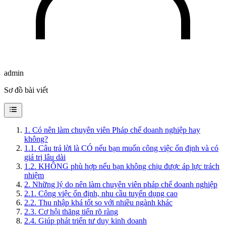
admin
Sơ đồ bài viết
1
.
Có nên làm chuyên viên Pháp chế doanh nghiệp hay
không?
1.1
.
Câu trả lời là CÓ nếu bạn muốn công việc ổn định và có
giá trị lâu dài
1.2
.
KHÔNG phù hợp nếu bạn không chịu được áp lực trách
nhiệm
2
.
Những lý do nên làm chuyên viên pháp chế doanh nghiệp
2.1
.
Công việc ổn định, nhu cầu tuyển dụng cao
2.2
.
Thu nhập khá tốt so với nhiều ngành khác
2.3
.
Cơ hội thăng tiến rõ ràng
2.4
.
Giúp phát triển tư duy kinh doanh