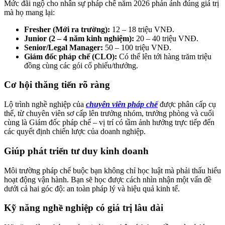
Mức đãi ngộ cho nhân sự pháp chế năm 2026 phản ánh đúng giá trị
mà họ mang lại:
Fresher (Mới ra trường):
12 – 18 triệu VNĐ.
Junior (2 – 4 năm kinh nghiệm):
20 – 40 triệu VNĐ.
Senior/Legal Manager:
50 – 100 triệu VNĐ.
Giám đốc pháp chế (CLO):
Có thể lên tới hàng trăm triệu
đồng cùng các gói cổ phiếu/thưởng.
Cơ hội thăng tiến rõ ràng
Lộ trình nghề nghiệp của
chuyên viên pháp chế
được phân cấp cụ
thể, từ chuyên viên sơ cấp lên trưởng nhóm, trưởng phòng và cuối
cùng là Giám đốc pháp chế – vị trí có tầm ảnh hưởng trực tiếp đến
các quyết định chiến lược của doanh nghiệp.
Giúp phát triển tư duy kinh doanh
Môi trường pháp chế buộc bạn không chỉ học luật mà phải thấu hiểu
hoạt động vận hành. Bạn sẽ học được cách nhìn nhận một vấn đề
dưới cả hai góc độ: an toàn pháp lý và hiệu quả kinh tế.
Kỹ năng nghề nghiệp có giá trị lâu dài