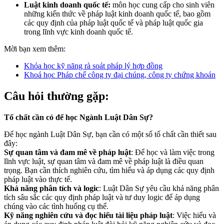
Luật kinh doanh quốc tế:
môn học cung cấp cho sinh viên
những kiến thức về pháp luật kinh doanh quốc tế, bao gồm
các quy định của pháp luật quốc tế và pháp luật quốc gia
trong lĩnh vực kinh doanh quốc tế.
Mời bạn xem thêm:
Khóa học kỹ năng rà soát pháp lý hợp đồng
Khoá học Pháp chế công ty đại chúng, công ty chứng khoán
Câu hỏi thường gặp:
Tố chất cần có để học Ngành Luật Dân Sự?
Để học ngành Luật Dân Sự, bạn cần có một số tố chất cần thiết sau
đây:
Sự quan tâm và đam mê về pháp luật
: Để học và làm việc trong
lĩnh vực luật, sự quan tâm và đam mê về pháp luật là điều quan
trọng. Bạn cần thích nghiên cứu, tìm hiểu và áp dụng các quy định
pháp luật vào thực tế.
Khả năng phân tích và logic
: Luật Dân Sự yêu cầu khả năng phân
tích sâu sắc các quy định pháp luật và tư duy logic để áp dụng
chúng vào các tình huống cụ thể.
Kỹ năng nghiên cứu và đọc hiểu tài liệu pháp luật
: Việc hiểu và