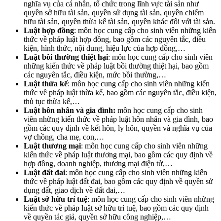
nghĩa vụ của cá nhân, tổ chức trong lĩnh vực tài sản như
quyền sở hữu tài sản, quyền sử dụng tài sản, quyền chiếm
hữu tài sản, quyền thừa kế tài sản, quyền khác đối với tài sản.
Luật hợp đồng
: môn học cung cấp cho sinh viên những kiến
thức về pháp luật hợp đồng, bao gồm các nguyên tắc, điều
kiện, hình thức, nội dung, hiệu lực của hợp đồng,…
Luật bồi thường thiệt hại
: môn học cung cấp cho sinh viên
những kiến thức về pháp luật bồi thường thiệt hại, bao gồm
các nguyên tắc, điều kiện, mức bồi thường,…
Luật thừa kế
: môn học cung cấp cho sinh viên những kiến
thức về pháp luật thừa kế, bao gồm các nguyên tắc, điều kiện,
thủ tục thừa kế,…
Luật hôn nhân và gia đình:
môn học cung cấp cho sinh
viên những kiến thức về pháp luật hôn nhân và gia đình, bao
gồm các quy định về kết hôn, ly hôn, quyền và nghĩa vụ của
vợ chồng, cha mẹ, con,…
Luật thương mại
: môn học cung cấp cho sinh viên những
kiến thức về pháp luật thương mại, bao gồm các quy định về
hợp đồng, doanh nghiệp, thương mại điện tử,…
Luật đất đai
: môn học cung cấp cho sinh viên những kiến
thức về pháp luật đất đai, bao gồm các quy định về quyền sử
dụng đất, giao dịch về đất đai,…
Luật sở hữu trí tuệ
: môn học cung cấp cho sinh viên những
kiến thức về pháp luật sở hữu trí tuệ, bao gồm các quy định
về quyền tác giả, quyền sở hữu công nghiệp,…