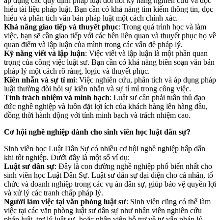
áp dụng các quy định pháp luật đòi hỏi kỹ năng nghiên cứu và đọc
hiểu tài liệu pháp luật. Bạn cần có khả năng tìm kiếm thông tin, đọc
hiểu và phân tích văn bản pháp luật một cách chính xác.
Khả năng giao tiếp và thuyết phục
: Trong quá trình học và làm
việc, bạn sẽ cần giao tiếp với các bên liên quan và thuyết phục họ về
quan điểm và lập luận của mình trong các vấn đề pháp lý.
Kỹ năng viết và lập luận
: Việc viết và lập luận là một phần quan
trọng của công việc luật sư. Bạn cần có khả năng biên soạn văn bản
pháp lý một cách rõ ràng, logic và thuyết phục.
Kiên nhẫn và sự tỉ mỉ
: Việc nghiên cứu, phân tích và áp dụng pháp
luật thường đòi hỏi sự kiên nhẫn và sự tỉ mỉ trong công việc.
Tính trách nhiệm và minh bạch
: Luật sư cần phải tuân thủ đạo
đức nghề nghiệp và luôn đặt lợi ích của khách hàng lên hàng đầu,
đồng thời hành động với tính minh bạch và trách nhiệm cao.
Cơ hội nghề nghiệp dành cho sinh viên học luật dân sự?
Sinh viên học Luật Dân Sự có nhiều cơ hội nghề nghiệp hấp dẫn
khi tốt nghiệp. Dưới đây là một số ví dụ:
Luật sư dân sự
: Đây là con đường nghề nghiệp phổ biến nhất cho
sinh viên học Luật Dân Sự. Luật sư dân sự đại diện cho cá nhân, tổ
chức và doanh nghiệp trong các vụ án dân sự, giúp bảo vệ quyền lợi
và xử lý các tranh chấp pháp lý.
Người làm việc tại văn phòng luật sư
: Sinh viên cũng có thể làm
việc tại các văn phòng luật sư dân sự như nhân viên nghiên cứu
pháp luật, trợ lý luật sư, hoặc nhân viên hỗ trợ về tư vấn pháp lý.