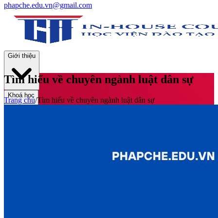
phapche.edu.vn@gmail.com
Giới thiệu
Tìm hiểu về chuyên ngành luật dân sự
Khoá học
Trang chủ
/
Tìm hiểu về chuyên ngành luật dân sự
Thư viện
Tin tức và Hoạt động
Tuyển sinh
Liên hệ