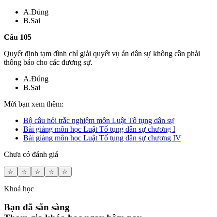
A.Đúng
B.Sai
Câu 105
Quyết định tạm đình chỉ giải quyết vụ án dân sự không cần phải
thông báo cho các đương sự.
A.Đúng
B.Sai
Mời bạn xem thêm:
Bộ câu hỏi trắc nghiệm môn Luật Tố tụng dân sự
Bài giảng môn học Luật Tố tụng dân sự chương I
Bài giảng môn học Luật Tố tụng dân sự chương IV
Chưa có đánh giá
☆
☆
☆
☆
☆
Khoá học
Bạn đã sẵn sàng