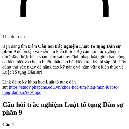
Thanh Loan
Bạn đang tìm kiếm
Câu hỏi trắc nghiệm Luật Tố tụng Dân sự
phần 9
để ôn tập và kiểm tra kiến thức? Bộ câu hỏi trắc nghiệm
dưới đây được biên soạn bám sát quy định pháp luật, giúp bạn củng
cố hiểu biết và chuẩn bị tốt nhất cho bài kiểm tra, kỳ thi sắp tới. Hãy
cùng thử sức ngay để nâng cao kỹ năng và nắm vững kiến thức về
Luật Tố tụng Dân sự!
Link đăng ký khoá học Luật tố tụng dân
sự:
https://study.phapche.edu.vn/khoa-hoc-tim-hieu-mon-luat-to-
tung-dan-su?ref=lnpc
Câu hỏi trắc nghiệm Luật tố tụng Dân sự
phần 9
Câu 1