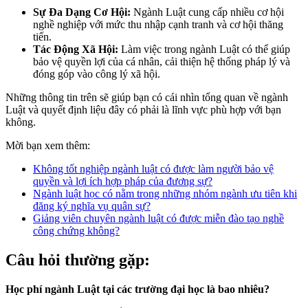
Sự Đa Dạng Cơ Hội:
Ngành Luật cung cấp nhiều cơ hội
nghề nghiệp với mức thu nhập cạnh tranh và cơ hội thăng
tiến.
Tác Động Xã Hội:
Làm việc trong ngành Luật có thể giúp
bảo vệ quyền lợi của cá nhân, cải thiện hệ thống pháp lý và
đóng góp vào công lý xã hội.
Những thông tin trên sẽ giúp bạn có cái nhìn tổng quan về ngành
Luật và quyết định liệu đây có phải là lĩnh vực phù hợp với bạn
không.
Mời bạn xem thêm:
Không tốt nghiệp ngành luật có được làm người bảo vệ
quyền và lợi ích hợp pháp của đương sự?
Ngành luật học có nằm trong những nhóm ngành ưu tiên khi
đăng ký nghĩa vụ quân sự?
Giảng viên chuyên ngành luật có được miễn đào tạo nghề
công chứng không?
Câu hỏi thường gặp:
Học phí ngành Luật tại các trường đại học là bao nhiêu?