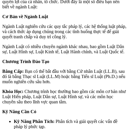
quyền lợi của cá nhân, tổ chức. Dưới đây là một số điều bạn nên
biết về ngành Luật:
Cơ Bản về Ngành Luật
Ngành Luật nghiên cứu các quy tắc pháp lý, các hệ thống luật pháp,
và cách thức áp dụng chúng trong các tình huống thực tế để giải
quyết tranh chấp và duy trì công lý.
Ngành Luật có nhiều chuyên ngành khác nhau, bao gồm Luật Dân
sự, Luật Hình sự, Luật Kinh tế, Luật Hành chính, và Luật Quốc tế.
Chương Trình Đào Tạo
Bằng Cấp:
Bạn có thể bắt đầu với bằng Cử nhân Luật (LL.B), sau
đó là bằng Thạc sĩ Luật (LL.M) hoặc bằng Tiến sĩ Luật (Ph.D.) nếu
muốn nghiên cứu sâu hơn.
Khóa Học:
Chương trình học thường bao gồm các môn cơ bản như
Luật Hiến pháp, Luật Dân sự, Luật Hình sự, và các môn học
chuyên sâu theo lĩnh vực quan tâm.
Kỹ Năng Cần Có
Kỹ Năng Phân Tích:
Phân tích và giải quyết các vấn đề
pháp lý phức tạp.