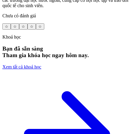
các trường đại học nước ngoài, cung cấp cơ hội học tập và trao đổi
quốc tế cho sinh viên.
Chưa có đánh giá
☆
☆
☆
☆
☆
Khoá học
Bạn đã sẵn sàng
Tham gia khóa học ngay hôm nay.
Xem tất cả khoá học