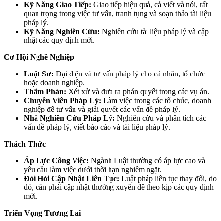
Kỹ Năng Giao Tiếp:
Giao tiếp hiệu quả, cả viết và nói, rất
quan trọng trong việc tư vấn, tranh tụng và soạn thảo tài liệu
pháp lý.
Kỹ Năng Nghiên Cứu:
Nghiên cứu tài liệu pháp lý và cập
nhật các quy định mới.
Cơ Hội Nghề Nghiệp
Luật Sư:
Đại diện và tư vấn pháp lý cho cá nhân, tổ chức
hoặc doanh nghiệp.
Thẩm Phán:
Xét xử và đưa ra phán quyết trong các vụ án.
Chuyên Viên Pháp Lý:
Làm việc trong các tổ chức, doanh
nghiệp để tư vấn và giải quyết các vấn đề pháp lý.
Nhà Nghiên Cứu Pháp Lý:
Nghiên cứu và phân tích các
vấn đề pháp lý, viết báo cáo và tài liệu pháp lý.
Thách Thức
Áp Lực Công Việc:
Ngành Luật thường có áp lực cao và
yêu cầu làm việc dưới thời hạn nghiêm ngặt.
Đòi Hỏi Cập Nhật Liên Tục:
Luật pháp liên tục thay đổi, do
đó, cần phải cập nhật thường xuyên để theo kịp các quy định
mới.
Triển Vọng Tương Lai