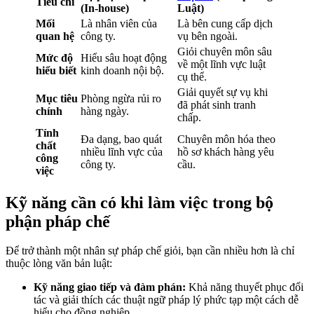
Tiêu chí
(In-house)
Luật)
Mối
Là nhân viên của
Là bên cung cấp dịch
quan hệ
công ty.
vụ bên ngoài.
Giỏi chuyên môn sâu
Mức độ
Hiểu sâu hoạt động
về một lĩnh vực luật
hiểu biết
kinh doanh nội bộ.
cụ thể.
Giải quyết sự vụ khi
Mục tiêu
Phòng ngừa rủi ro
đã phát sinh tranh
chính
hàng ngày.
chấp.
Tính
Đa dạng, bao quát
Chuyên môn hóa theo
chất
nhiều lĩnh vực của
hồ sơ khách hàng yêu
công
công ty.
cầu.
việc
Kỹ năng cần có khi làm việc trong bộ
phận pháp chế
Để trở thành một nhân sự pháp chế giỏi, bạn cần nhiều hơn là chỉ
thuộc lòng văn bản luật:
Kỹ năng giao tiếp và đàm phán:
Khả năng thuyết phục đối
tác và giải thích các thuật ngữ pháp lý phức tạp một cách dễ
hiểu cho đồng nghiệp.