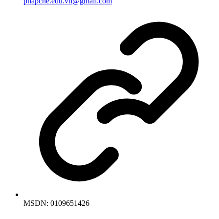
phapche.edu.vn@gmail.com
MSDN:
0109651426