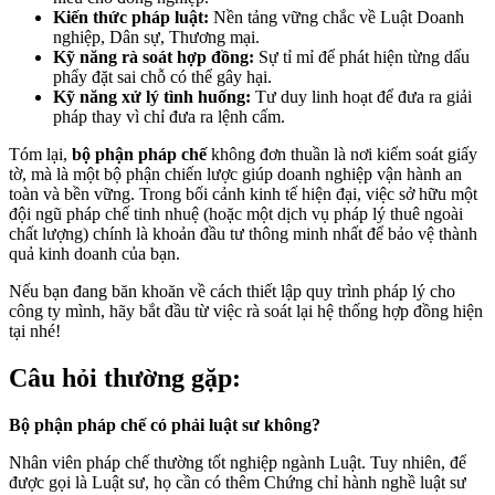
Kiến thức pháp luật:
Nền tảng vững chắc về Luật Doanh
nghiệp, Dân sự, Thương mại.
Kỹ năng rà soát hợp đồng:
Sự tỉ mỉ để phát hiện từng dấu
phẩy đặt sai chỗ có thể gây hại.
Kỹ năng xử lý tình huống:
Tư duy linh hoạt để đưa ra giải
pháp thay vì chỉ đưa ra lệnh cấm.
Tóm lại,
bộ phận pháp chế
không đơn thuần là nơi kiểm soát giấy
tờ, mà là một bộ phận chiến lược giúp doanh nghiệp vận hành an
toàn và bền vững. Trong bối cảnh kinh tế hiện đại, việc sở hữu một
đội ngũ pháp chế tinh nhuệ (hoặc một dịch vụ pháp lý thuê ngoài
chất lượng) chính là khoản đầu tư thông minh nhất để bảo vệ thành
quả kinh doanh của bạn.
Nếu bạn đang băn khoăn về cách thiết lập quy trình pháp lý cho
công ty mình, hãy bắt đầu từ việc rà soát lại hệ thống hợp đồng hiện
tại nhé!
Câu hỏi thường gặp:
Bộ phận pháp chế có phải luật sư không?
Nhân viên pháp chế thường tốt nghiệp ngành Luật. Tuy nhiên, để
được gọi là Luật sư, họ cần có thêm Chứng chỉ hành nghề luật sư