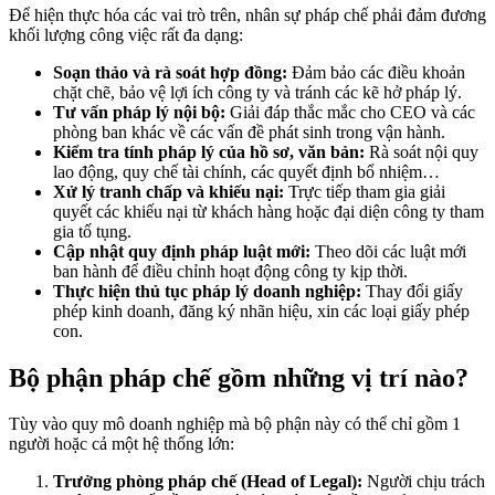
Để hiện thực hóa các vai trò trên, nhân sự pháp chế phải đảm đương
khối lượng công việc rất đa dạng:
Soạn thảo và rà soát hợp đồng:
Đảm bảo các điều khoản
chặt chẽ, bảo vệ lợi ích công ty và tránh các kẽ hở pháp lý.
Tư vấn pháp lý nội bộ:
Giải đáp thắc mắc cho CEO và các
phòng ban khác về các vấn đề phát sinh trong vận hành.
Kiểm tra tính pháp lý của hồ sơ, văn bản:
Rà soát nội quy
lao động, quy chế tài chính, các quyết định bổ nhiệm…
Xử lý tranh chấp và khiếu nại:
Trực tiếp tham gia giải
quyết các khiếu nại từ khách hàng hoặc đại diện công ty tham
gia tố tụng.
Cập nhật quy định pháp luật mới:
Theo dõi các luật mới
ban hành để điều chỉnh hoạt động công ty kịp thời.
Thực hiện thủ tục pháp lý doanh nghiệp:
Thay đổi giấy
phép kinh doanh, đăng ký nhãn hiệu, xin các loại giấy phép
con.
Bộ phận pháp chế gồm những vị trí nào?
Tùy vào quy mô doanh nghiệp mà bộ phận này có thể chỉ gồm 1
người hoặc cả một hệ thống lớn:
Trưởng phòng pháp chế (Head of Legal):
Người chịu trách