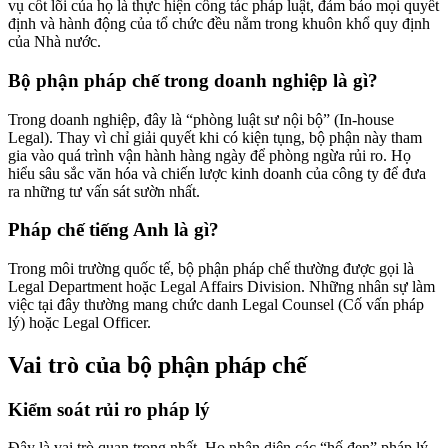
vụ cốt lõi của họ là thực hiện công tác pháp luật, đảm bảo mọi quyết
định và hành động của tổ chức đều nằm trong khuôn khổ quy định
của Nhà nước.
Bộ phận pháp chế trong doanh nghiệp là gì?
Trong doanh nghiệp, đây là “phòng luật sư nội bộ” (In-house
Legal). Thay vì chỉ giải quyết khi có kiện tụng, bộ phận này tham
gia vào quá trình vận hành hàng ngày để phòng ngừa rủi ro. Họ
hiểu sâu sắc văn hóa và chiến lược kinh doanh của công ty để đưa
ra những tư vấn sát sườn nhất.
Pháp chế tiếng Anh là gì?
Trong môi trường quốc tế, bộ phận pháp chế thường được gọi là
Legal Department hoặc Legal Affairs Division. Những nhân sự làm
việc tại đây thường mang chức danh Legal Counsel (Cố vấn pháp
lý) hoặc Legal Officer.
Vai trò của bộ phận pháp chế
Kiểm soát rủi ro pháp lý
Đây là vai trò quan trọng nhất. Họ nhận diện các “hố đen” pháp lý