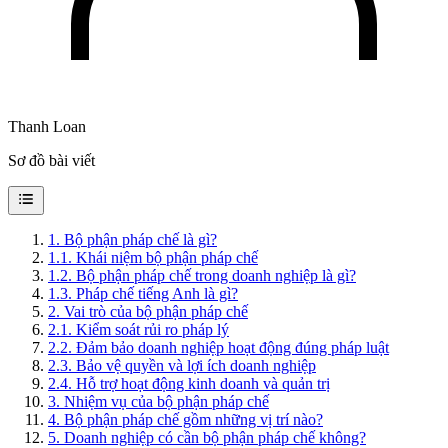
Thanh Loan
Sơ đồ bài viết
1
.
Bộ phận pháp chế là gì?
1.1
.
Khái niệm bộ phận pháp chế
1.2
.
Bộ phận pháp chế trong doanh nghiệp là gì?
1.3
.
Pháp chế tiếng Anh là gì?
2
.
Vai trò của bộ phận pháp chế
2.1
.
Kiểm soát rủi ro pháp lý
2.2
.
Đảm bảo doanh nghiệp hoạt động đúng pháp luật
2.3
.
Bảo vệ quyền và lợi ích doanh nghiệp
2.4
.
Hỗ trợ hoạt động kinh doanh và quản trị
3
.
Nhiệm vụ của bộ phận pháp chế
4
.
Bộ phận pháp chế gồm những vị trí nào?
5
.
Doanh nghiệp có cần bộ phận pháp chế không?