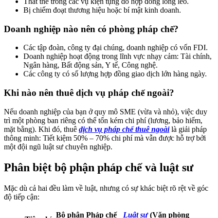
Thất thế trong các vụ kiện tụng do hợp đồng lỏng lẻo.
Bị chiếm đoạt thương hiệu hoặc bí mật kinh doanh.
Doanh nghiệp nào nên có phòng pháp chế?
Các tập đoàn, công ty đại chúng, doanh nghiệp có vốn FDI.
Doanh nghiệp hoạt động trong lĩnh vực nhạy cảm: Tài chính,
Ngân hàng, Bất động sản, Y tế, Công nghệ.
Các công ty có số lượng hợp đồng giao dịch lớn hàng ngày.
Khi nào nên thuê dịch vụ pháp chế ngoài?
Nếu doanh nghiệp của bạn ở quy mô SME (vừa và nhỏ), việc duy
trì một phòng ban riêng có thể tốn kém chi phí (lương, bảo hiểm,
mặt bằng). Khi đó, thuê
dịch vụ pháp chế thuê ngoài
là giải pháp
thông minh: Tiết kiệm 50% – 70% chi phí mà vẫn được hỗ trợ bởi
một đội ngũ luật sư chuyên nghiệp.
Phân biệt bộ phận pháp chế và luật sư
Mặc dù cả hai đều làm về luật, nhưng có sự khác biệt rõ rệt về góc
độ tiếp cận:
Bộ phận Pháp chế
Luật sư
(Văn phòng