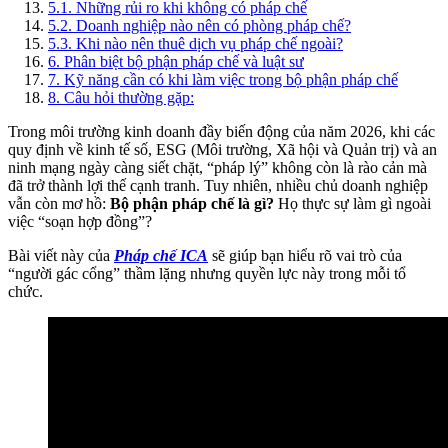
5.1
.
Những rủi ro khi không có pháp chế
5.2
.
Doanh nghiệp nào nên có phòng pháp chế?
5.3
.
Khi nào nên thuê dịch vụ pháp chế ngoài?
6
.
Phân biệt bộ phận pháp chế và luật sư
7
.
Kỹ năng cần có khi làm việc trong bộ phận pháp chế
8
.
Câu hỏi thường gặp:
Trong môi trường kinh doanh đầy biến động của năm 2026, khi các
quy định về kinh tế số, ESG (Môi trường, Xã hội và Quản trị) và an
ninh mạng ngày càng siết chặt, “pháp lý” không còn là rào cản mà
đã trở thành lợi thế cạnh tranh. Tuy nhiên, nhiều chủ doanh nghiệp
vẫn còn mơ hồ:
Bộ phận pháp chế là gì?
Họ thực sự làm gì ngoài
việc “soạn hợp đồng”?
Bài viết này của
Pháp chế ICA
sẽ giúp bạn hiểu rõ vai trò của
“người gác cổng” thầm lặng nhưng quyền lực này trong mỗi tổ
chức.