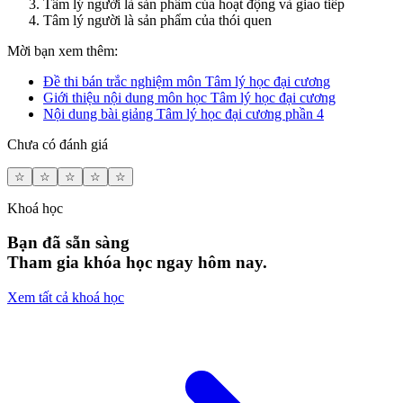
Tâm lý người là sản phẩm của hoạt động và giao tiếp
Tâm lý người là sản phẩm của thói quen
Mời bạn xem thêm:
Đề thi bán trắc nghiệm môn Tâm lý học đại cương
Giới thiệu nội dung môn học Tâm lý học đại cương
Nội dung bài giảng Tâm lý học đại cương phần 4
Chưa có đánh giá
☆
☆
☆
☆
☆
Khoá học
Bạn đã sẵn sàng
Tham gia khóa học ngay hôm nay.
Xem tất cả khoá học