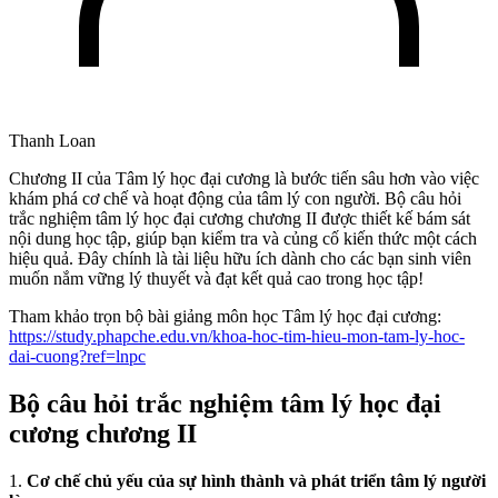
Thanh Loan
Chương II của Tâm lý học đại cương là bước tiến sâu hơn vào việc
khám phá cơ chế và hoạt động của tâm lý con người. Bộ câu hỏi
trắc nghiệm tâm lý học đại cương chương II được thiết kế bám sát
nội dung học tập, giúp bạn kiểm tra và củng cố kiến thức một cách
hiệu quả. Đây chính là tài liệu hữu ích dành cho các bạn sinh viên
muốn nắm vững lý thuyết và đạt kết quả cao trong học tập!
Tham khảo trọn bộ bài giảng môn học Tâm lý học đại cương:
https://study.phapche.edu.vn/khoa-hoc-tim-hieu-mon-tam-ly-hoc-
dai-cuong?ref=lnpc
Bộ câu hỏi trắc nghiệm tâm lý học đại
cương chương II
1.
Cơ chế chủ yếu của sự hình thành và phát triển tâm lý người