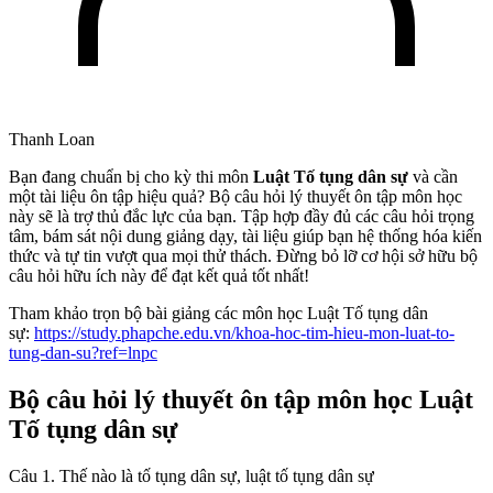
Thanh Loan
Bạn đang chuẩn bị cho kỳ thi môn
Luật Tố tụng dân sự
và cần
một tài liệu ôn tập hiệu quả? Bộ câu hỏi lý thuyết ôn tập môn học
này sẽ là trợ thủ đắc lực của bạn. Tập hợp đầy đủ các câu hỏi trọng
tâm, bám sát nội dung giảng dạy, tài liệu giúp bạn hệ thống hóa kiến
thức và tự tin vượt qua mọi thử thách. Đừng bỏ lỡ cơ hội sở hữu bộ
câu hỏi hữu ích này để đạt kết quả tốt nhất!
Tham khảo trọn bộ bài giảng các môn học Luật Tố tụng dân
sự:
https://study.phapche.edu.vn/khoa-hoc-tim-hieu-mon-luat-to-
tung-dan-su?ref=lnpc
Bộ câu hỏi lý thuyết ôn tập môn học Luật
Tố tụng dân sự
Câu 1. Thế nào là tố tụng dân sự, luật tố tụng dân sự