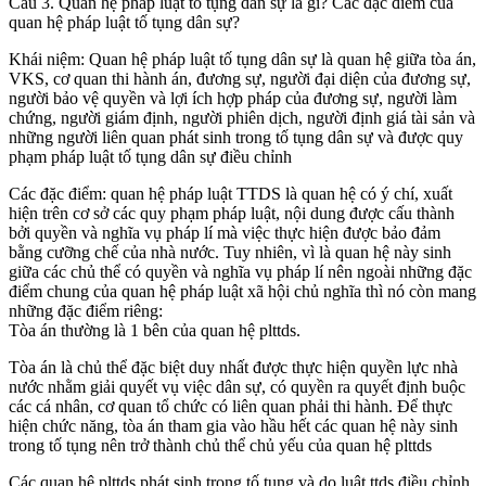
Câu 3. Quan hệ pháp luật tố tụng dân sự là gì? Các đặc điểm của
quan hệ pháp luật tố tụng dân sự?
Khái niệm: Quan hệ pháp luật tố tụng dân sự là quan hệ giữa tòa án,
VKS, cơ quan thi hành án, đương sự, người đại diện của đương sự,
người bảo vệ quyền và lợi ích hợp pháp của đương sự, người làm
chứng, người giám định, người phiên dịch, người định giá tài sản và
những người liên quan phát sinh trong tố tụng dân sự và được quy
phạm pháp luật tố tụng dân sự điều chỉnh
Các đặc điểm: quan hệ pháp luật TTDS là quan hệ có ý chí, xuất
hiện trên cơ sở các quy phạm pháp luật, nội dung được cấu thành
bởi quyền và nghĩa vụ pháp lí mà việc thực hiện được bảo đảm
bằng cưỡng chế của nhà nước. Tuy nhiên, vì là quan hệ này sinh
giữa các chủ thể có quyền và nghĩa vụ pháp lí nên ngoài những đặc
điểm chung của quan hệ pháp luật xã hội chủ nghĩa thì nó còn mang
những đặc điểm riêng:
Tòa án thường là 1 bên của quan hệ plttds.
Tòa án là chủ thể đặc biệt duy nhất được thực hiện quyền lực nhà
nước nhằm giải quyết vụ việc dân sự, có quyền ra quyết định buộc
các cá nhân, cơ quan tổ chức có liên quan phải thi hành. Để thực
hiện chức năng, tòa án tham gia vào hầu hết các quan hệ này sinh
trong tố tụng nên trở thành chủ thể chủ yếu của quan hệ plttds
Các quan hệ plttds phát sinh trong tố tụng và do luật ttds điều chỉnh.