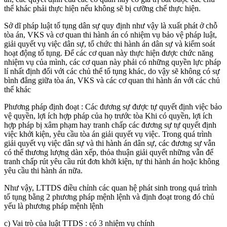
thể khác phải thực hiện nếu không sẽ bị cưỡng chế thực hiện.
Sở dĩ pháp luật tố tụng dân sự quy định như vậy là xuất phát ở chỗ
tòa án, VKS và cơ quan thi hành án có nhiệm vụ bảo vệ pháp luật,
giải quyết vụ việc dân sự, tổ chức thi hành án dân sự và kiểm soát
hoạt động tố tụng. Để các cơ quan này thực hiện được chức năng
nhiệm vụ của mình, các cơ quan này phải có những quyền lực pháp
lí nhất định đối với các chủ thể tố tụng khác, do vậy sẽ không có sự
bình đẳng giữa tòa án, VKS và các cơ quan thi hành án với các chủ
thế khác
Phương pháp định đoạt : Các đương sự được tự quyết định việc bảo
vệ quyền, lợi ích hợp pháp của họ trước tòa Khi có quyền, lợi ích
hợp pháp bị xâm phạm hay tranh chấp các đương sự tự quyết định
việc khởi kiện, yêu cầu tòa án giải quyết vụ việc. Trong quá trình
giải quyết vụ việc dân sự và thi hành án dân sự, các đương sự vẫn
có thể thương lượng dàn xếp, thỏa thuận giải quyết những vẫn để
tranh chấp rút yêu cầu rút đơn khởi kiện, tự thi hành án hoặc không
yêu cầu thi hành án nữa.
Như vậy, LTTDS điều chỉnh các quan hệ phát sinh trong quá trình
tố tụng bằng 2 phương pháp mệnh lệnh và định đoạt trong đó chủ
yếu là phương pháp mệnh lệnh
c) Vai trò của luật TTDS : có 3 nhiệm vụ chính