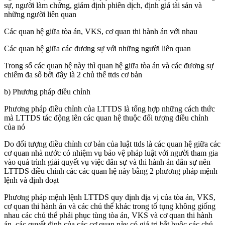
sự, người làm chứng, giám định phiên dịch, định giá tài sản và
những người liên quan
Các quan hệ giữa tòa án, VKS, cơ quan thi hành án với nhau
Các quan hệ giữa các đương sự với những người liên quan
Trong số các quan hệ này thì quan hệ giữa tòa án và các đương sự
chiếm đa số bởi đây là 2 chủ thể ttds cơ bản
b) Phương pháp điều chỉnh
Phương pháp điều chỉnh của LTTDS là tổng hợp những cách thức
mà LTTDS tác động lên các quan hệ thuộc đối tượng điều chỉnh
của nó
Do đối tượng điều chỉnh cơ bản của luật ttds là các quan hệ giữa các
cơ quan nhà nước có nhiệm vụ bảo vệ pháp luật với người tham gia
vào quá trình giải quyết vụ việc dân sự và thi hành án dân sự nên
LTTDS điều chỉnh các các quan hệ này bằng 2 phương pháp mệnh
lệnh và định đoạt
Phương pháp mệnh lệnh LTTDS quy định địa vị của tòa án, VKS,
cơ quan thi hành án và các chủ thể khác trong tố tụng không giống
nhau các chủ thể phải phục tùng tòa án, VKS và cơ quan thi hành
án, các quyết định của các cơ quan này có giá trị bắt buộc các chủ