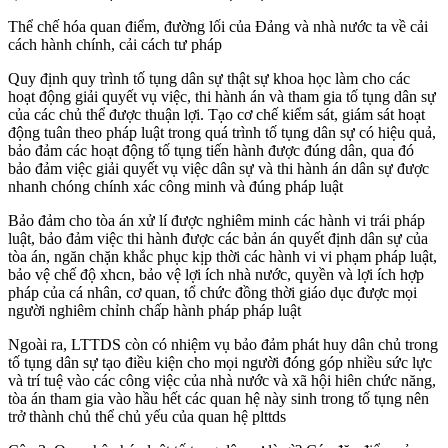
Thể chế hóa quan điểm, đường lối của Đảng và nhà nước ta về cải
cách hành chính, cải cách tư pháp
Quy định quy trình tố tụng dân sự thật sự khoa học làm cho các
hoạt động giải quyết vụ việc, thi hành án và tham gia tố tụng dân sự
của các chủ thể được thuận lợi. Tạo cơ chế kiểm sát, giám sát hoạt
động tuân theo pháp luật trong quá trình tố tụng dân sự có hiệu quả,
bảo đảm các hoạt động tố tụng tiến hành được đúng dân, qua đó
bảo đảm việc giải quyết vụ việc dân sự và thi hành án dân sự được
nhanh chóng chính xác công minh và đúng pháp luật
Bảo đảm cho tòa án xử lí được nghiêm minh các hành vi trái pháp
luật, bảo đảm việc thi hành được các bản án quyết định dân sự của
tòa án, ngăn chặn khắc phục kịp thời các hành vi vi phạm pháp luật,
bảo vệ chế độ xhcn, bảo vệ lợi ích nhà nước, quyền và lợi ích hợp
pháp của cá nhân, cơ quan, tổ chức đồng thời giáo dục được mọi
người nghiêm chỉnh chấp hành pháp pháp luật
Ngoài ra, LTTDS còn có nhiệm vụ bảo đảm phát huy dân chủ trong
tố tụng dân sự tạo điều kiện cho mọi người đóng góp nhiều sức lực
và trí tuệ vào các công việc của nhà nước và xã hội hiên chức năng,
tòa án tham gia vào hầu hết các quan hệ này sinh trong tố tụng nên
trở thành chủ thể chủ yếu của quan hệ plttds