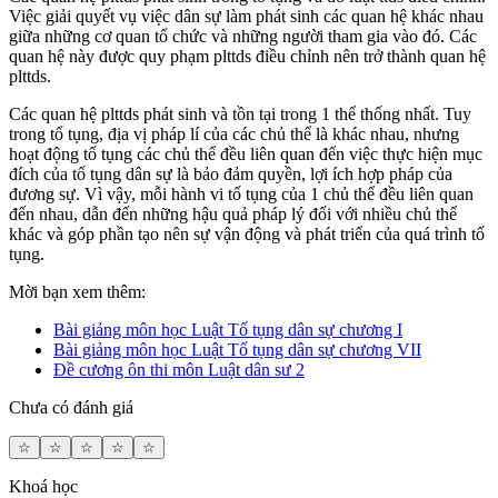
Việc giải quyết vụ việc dân sự làm phát sinh các quan hệ khác nhau
giữa những cơ quan tổ chức và những người tham gia vào đó. Các
quan hệ này được quy phạm plttds điều chỉnh nên trở thành quan hệ
plttds.
Các quan hệ plttds phát sinh và tồn tại trong 1 thể thống nhất. Tuy
trong tổ tụng, địa vị pháp lí của các chủ thể là khác nhau, nhưng
hoạt động tố tụng các chủ thể đều liên quan đến việc thực hiện mục
đích của tố tụng dân sự là bảo đảm quyền, lợi ích hợp pháp của
đương sự. Vì vậy, mỗi hành vi tố tụng của 1 chủ thể đều liên quan
đến nhau, dẫn đến những hậu quả pháp lý đối với nhiều chủ thể
khác và góp phần tạo nên sự vận động và phát triển của quá trình tố
tụng.
Mời bạn xem thêm:
Bài giảng môn học Luật Tố tụng dân sự chương I
Bài giảng môn học Luật Tố tụng dân sự chương VII
Đề cương ôn thi môn Luật dân sư 2
Chưa có đánh giá
☆
☆
☆
☆
☆
Khoá học