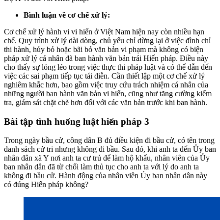
Bình luận về cơ chế xử lý:
Cơ chế xử lý hành vi vi hiến ở Việt Nam hiện nay còn nhiều hạn
chế. Quy trình xử lý dài dòng, chủ yếu chỉ dừng lại ở việc đình chỉ
thi hành, hủy bỏ hoặc bãi bỏ văn bản vi phạm mà không có biện
pháp xử lý cá nhân đã ban hành văn bản trái Hiến pháp. Điều này
cho thấy sự lỏng lẻo trong việc thực thi pháp luật và có thể dẫn đến
việc các sai phạm tiếp tục tái diễn. Cần thiết lập một cơ chế xử lý
nghiêm khắc hơn, bao gồm việc truy cứu trách nhiệm cá nhân của
những người ban hành văn bản vi hiến, cũng như tăng cường kiểm
tra, giám sát chặt chẽ hơn đối với các văn bản trước khi ban hành.
Bài tập tình huống luật hiến pháp 3
Trong ngày bầu cử, công dân B đủ điều kiện đi bầu cử, có tên trong
danh sách cử tri nhưng không đi bầu. Sau đó, khi anh ta đến Ủy ban
nhân dân xã Y nơi anh ta cư trú để làm hộ khẩu, nhân viên của Ủy
ban nhân dân đã từ chối làm thủ tục cho anh ta với lý do anh ta
không đi bầu cử. Hành động của nhân viên Ủy ban nhân dân này
có đúng Hiến pháp không?