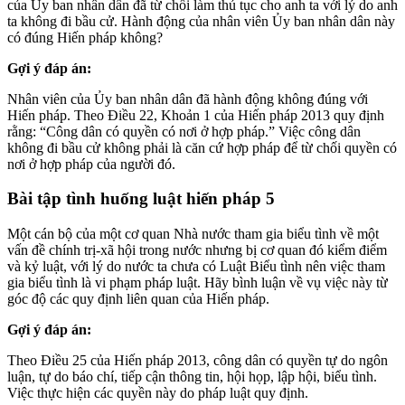
của Ủy ban nhân dân đã từ chối làm thủ tục cho anh ta với lý do anh
ta không đi bầu cử. Hành động của nhân viên Ủy ban nhân dân này
có đúng Hiến pháp không?
Gợi ý đáp án:
Nhân viên của Ủy ban nhân dân đã hành động không đúng với
Hiến pháp. Theo Điều 22, Khoản 1 của Hiến pháp 2013 quy định
rằng: “Công dân có quyền có nơi ở hợp pháp.” Việc công dân
không đi bầu cử không phải là căn cứ hợp pháp để từ chối quyền có
nơi ở hợp pháp của người đó.
Bài tập tình huống luật hiến pháp
5
Một cán bộ của một cơ quan Nhà nước tham gia biểu tình về một
vấn đề chính trị-xã hội trong nước nhưng bị cơ quan đó kiểm điểm
và kỷ luật, với lý do nước ta chưa có Luật Biểu tình nên việc tham
gia biểu tình là vi phạm pháp luật. Hãy bình luận về vụ việc này từ
góc độ các quy định liên quan của Hiến pháp.
Gợi ý đáp án:
Theo Điều 25 của Hiến pháp 2013, công dân có quyền tự do ngôn
luận, tự do báo chí, tiếp cận thông tin, hội họp, lập hội, biểu tình.
Việc thực hiện các quyền này do pháp luật quy định.