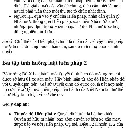
chủ. Mọi công dân vi phạm Hiến pháp đều bị xử lý theo luật
định. Để giải quyết các vấn đề chung, điều cần thiết là mọi
người phải tuân theo một thủ tục tổ chức nhất định.
Ngược lại, dựa vào ý chí của Hiến pháp, nhân dân quản lý
Nhà nước thông qua Hiến pháp, soi chiếu Nhà nước dưới
những quy định trong Hiến pháp. Từ đó, Nhà nước sẽ hoạt
động nghiêm túc hơn.
Sai vì:
Chủ thể của Hiến pháp chính là nhân dân, vì vậy Hiến pháp
trước tiên là để ràng buộc nhân dân, sau đó mới ràng buộc chính
quyền.
Bài tập tình huống luật hiến pháp 2
Bộ trưởng Bộ X ban hành một Quyết định theo đó mỗi người chỉ
được sở hữu 01 xe gắn máy. Hãy bình luận từ góc độ Hiến pháp đối
với Quyết định trên. Giả sử Quyết định đó được coi là bất hợp hiến,
thì cơ chế xử lý theo Hiến pháp hiện hành của Việt Nam là như thế
nào? Hãy bình luận về cơ chế đó.
Gợi ý đáp án:
Từ góc độ Hiến pháp:
Quyết định trên là bất hợp hiến.
Quyền sở hữu tư nhân, bao gồm quyền sở hữu xe gắn máy,
được bảo vệ bởi Hiến pháp. Cụ thể, Điều 32 Khoản 1, 2 của