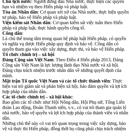
Chủ tịch nước
: Người đứng đầu Nhà nước, thực hiện các quyền
hạn và nhiệm vụ theo Hiến pháp và pháp luật.
Tòa án Nhân dân
: Cơ quan xét xử của Nhà nước, thực hiện quyền
tư pháp, bảo vệ Hiến pháp và pháp luật.
Viện kiểm sát Nhân dân
: Cơ quan kiểm sát việc tuân theo Hiến
pháp và pháp luật, thực hành quyền công tố.
Công dân
:
Là chủ thể trung tâm trong quan hệ pháp luật Hiến pháp, có quyền
và nghĩa vụ được Hiến pháp quy định và bảo vệ. Công dân có
quyền tham gia vào việc xây dựng, thực thi, và bảo vệ Hiến pháp.
Tổ chức chính trị – xã hội
:
Đảng Cộng sản Việt Nam
: Theo Điều 4 Hiến pháp 2013, Đảng
Cộng sản Việt Nam là lực lượng lãnh đạo Nhà nước và xã hội.
Đảng chịu trách nhiệm trước nhân dân về những quyết định của
mình.
Mặt trận Tổ quốc Việt Nam và các tổ chức thành viên
: Thực
hiện vai trò giám sát và phản biện xã hội, bảo đảm quyền và lợi ích
hợp pháp của nhân dân.
Các tổ chức chính trị – xã hội khác
:
Bao gồm các tổ chức như Hội Nông dân, Hội Phụ nữ, Tổng Liên
đoàn Lao động, Đoàn Thanh niên, v.v., có vai trò tham gia quản lý
nhà nước, bảo vệ quyền và lợi ích hợp pháp của thành viên và nhân
dân.
Những chủ thể này có vai trò quan trọng trong việc xây dựng, bảo
vệ và thực thi Hiến pháp, đồng thời họ cũng phải chịu trách nhiệm