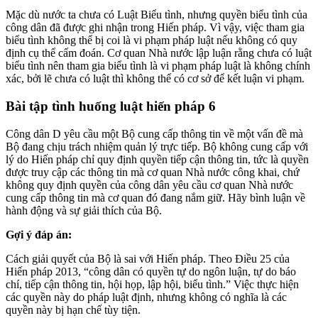
Mặc dù nước ta chưa có Luật Biểu tình, nhưng quyền biểu tình của
công dân đã được ghi nhận trong Hiến pháp. Vì vậy, việc tham gia
biểu tình không thể bị coi là vi phạm pháp luật nếu không có quy
định cụ thể cấm đoán. Cơ quan Nhà nước lập luận rằng chưa có luật
biểu tình nên tham gia biểu tình là vi phạm pháp luật là không chính
xác, bởi lẽ chưa có luật thì không thể có cơ sở để kết luận vi phạm.
Bài tập tình huống luật hiến pháp
6
Công dân D yêu cầu một Bộ cung cấp thông tin về một vấn đề mà
Bộ đang chịu trách nhiệm quản lý trực tiếp. Bộ không cung cấp với
lý do Hiến pháp chỉ quy định quyền tiếp cận thông tin, tức là quyền
được truy cập các thông tin mà cơ quan Nhà nước công khai, chứ
không quy định quyền của công dân yêu cầu cơ quan Nhà nước
cung cấp thông tin mà cơ quan đó đang nắm giữ. Hãy bình luận về
hành động và sự giải thích của Bộ.
Gợi ý đáp án:
Cách giải quyết của Bộ là sai với Hiến pháp. Theo Điều 25 của
Hiến pháp 2013, “công dân có quyền tự do ngôn luận, tự do báo
chí, tiếp cận thông tin, hội họp, lập hội, biểu tình.” Việc thực hiện
các quyền này do pháp luật định, nhưng không có nghĩa là các
quyền này bị hạn chế tùy tiện.