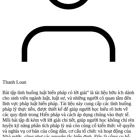
Thanh Loan
Bài tập tình huống luật hiến pháp có lời giải” là tài liệu hữu ích dành
cho sinh viên ngành luật, luật sư, và những người có quan tâm đến
lĩnh vực pháp luật hiến pháp. Tài liệu này cung cấp các tình huống
pháp lý thực tiễn, được thiết kế để giúp người học hiểu rõ hơn về
các quy định trong Hiến pháp và cách áp dụng chúng vào thực tế.
Mỗi bài tập đi kèm với lời giải chi tiết, giúp người học không chỉ rèn
luyện kỹ năng phân tích pháp lý mà còn củng cố kiến thức về quyền
và nghĩa vụ cơ bản của công dân, cơ cấu tổ chức và hoạt động của
Nhà nước, cũng như các nguyên tắc hiến định. Đây là công cụ hỗ