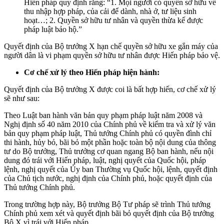
Hiến pháp quy định rằng: “1. Mọi người có quyền sở hữu về
thu nhập hợp pháp, của cải để dành, nhà ở, tư liệu sinh
hoạt…; 2. Quyền sở hữu tư nhân và quyền thừa kế được
pháp luật bảo hộ.”
Quyết định của Bộ trưởng X hạn chế quyền sở hữu xe gắn máy của
người dân là vi phạm quyền sở hữu tư nhân được Hiến pháp bảo vệ.
Cơ chế xử lý theo Hiến pháp hiện hành:
Quyết định của Bộ trưởng X được coi là bất hợp hiến, cơ chế xử lý
sẽ như sau:
Theo Luật ban hành văn bản quy phạm pháp luật năm 2008 và
Nghị định số 40 năm 2010 của Chính phủ về kiểm tra và xử lý văn
bản quy phạm pháp luật, Thủ tướng Chính phủ có quyền đình chỉ
thi hành, hủy bỏ, bãi bỏ một phần hoặc toàn bộ nội dung của thông
tư do Bộ trưởng, Thủ trưởng cơ quan ngang Bộ ban hành, nếu nội
dung đó trái với Hiến pháp, luật, nghị quyết của Quốc hội, pháp
lệnh, nghị quyết của Ủy ban Thường vụ Quốc hội, lệnh, quyết định
của Chủ tịch nước, nghị định của Chính phủ, hoặc quyết định của
Thủ tướng Chính phủ.
Trong trường hợp này, Bộ trưởng Bộ Tư pháp sẽ trình Thủ tướng
Chính phủ xem xét và quyết định bãi bỏ quyết định của Bộ trưởng
Bộ X vì trái với Hiến pháp.