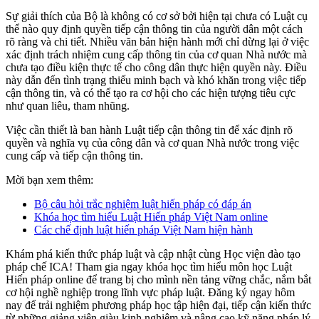
Sự giải thích của Bộ là không có cơ sở bởi hiện tại chưa có Luật cụ
thể nào quy định quyền tiếp cận thông tin của người dân một cách
rõ ràng và chi tiết. Nhiều văn bản hiện hành mới chỉ dừng lại ở việc
xác định trách nhiệm cung cấp thông tin của cơ quan Nhà nước mà
chưa tạo điều kiện thực tế cho công dân thực hiện quyền này. Điều
này dẫn đến tình trạng thiếu minh bạch và khó khăn trong việc tiếp
cận thông tin, và có thể tạo ra cơ hội cho các hiện tượng tiêu cực
như quan liêu, tham nhũng.
Việc cần thiết là ban hành Luật tiếp cận thông tin để xác định rõ
quyền và nghĩa vụ của công dân và cơ quan Nhà nước trong việc
cung cấp và tiếp cận thông tin.
Mời bạn xem thêm:
Bộ câu hỏi trắc nghiệm luật hiến pháp có đáp án
Khóa học tìm hiểu Luật Hiến pháp Việt Nam online
Các chế định luật hiến pháp Việt Nam hiện hành
Khám phá kiến thức pháp luật và cập nhật cùng Học viện đào tạo
pháp chế ICA! Tham gia ngay khóa học tìm hiểu môn học Luật
Hiến pháp online để trang bị cho mình nền tảng vững chắc, nắm bắt
cơ hội nghề nghiệp trong lĩnh vực pháp luật. Đăng ký ngay hôm
nay để trải nghiệm phương pháp học tập hiện đại, tiếp cận kiến thức
từ những giảng viên giàu kinh nghiệm và nâng cao kỹ năng pháp lý