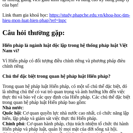
của bạn!
Link tham gia khoá học:
https://study.phapche.edu.vn/khoa-hoc-tim-
hieu-mon-luat-hien-phap?ref=lnpc
Câu hỏi thường gặp:
Hiến pháp là ngành luật độc lập trong hệ thống pháp luật Việt
Nam vì?
Vì Hiến pháp có đối tượng điều chỉnh riêng và phương pháp đièu
chỉnh riêng
Chủ thể đặc biệt trong quan hệ pháp luật Hiến pháp?
Trong quan hệ pháp luật Hiến pháp, có một số chủ thể đặc biệt, đó
là những chủ thể có vai trò quan trọng và ảnh hưởng lớn đến việc
thực thi và bảo vệ các quy định của Hiến pháp. Các chủ thể đặc biệt
trong quan hệ pháp luật Hiến pháp bao gồm:
Nhà nước
:
Quốc hội
: Cơ quan quyền lực nhà nước cao nhất, có chức năng lập
hiến, lập pháp và giám sát việc thực thi Hiến pháp.
Chính phủ
: Cơ quan hành pháp, chịu trách nhiệm tổ chức thi hành
Hiến pháp và pháp luật, quản lý mọi mặt của đời sống xã hội.